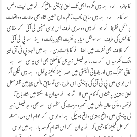
کا جائزہ لے رہے ہیں مگر وہ ابھی تک اپنی پوزیشن واضح کرنے میں لیت و لعل
سے کام لے رہے ہیں سابق نائب ناظم مداح حسین شاہ بھی حالات و واقعات
پر مکمل نظرجمائے ہوئے ہیں دوسری طرف اس یوسی میںپی ٹی آئی کے مقامی
کارکنوں کی طرف سے سوشل میڈیا پر نفرت انگیز بیانات دینے سے پی ٹی آئی
کے خلاف بھی نفرت میں اضافے کا باعث بن رہے ہیں البتہ پی ٹی آئی لیبر
ونگ کلرسیداں کے صدر راجہ فیصل زبیر جن کا تعلق بھی اسی یو سی سے ہے
کافی متحرک ہیں اور بلدیاتی الیکشن میں حصہ لینے کیلیئے پر تول رہے ہیں لیکن اگر
اس یوسی میں پی ٹی آئی کی پوزیشن اس طرح رہی تو سابق وائس چیئرمین ظفر مغل
اپنی بہترین پالیسیوں کو کام میں لاتے ہوئے میدان مار سکتے ہیں شاہ باغ تا
نوتھیہ روڈ کی حالیہ دنوں میں تعمیر و مرمت کی منظوری سے بھی راجہ فیصل زبیر
کی پوزیشن میں واضح بہتری واقع ہو چکی ہے اور یو سی کے عوام اس درینہ مسئلے
کے حل کیلیئے کاوشیں کرنے پر ان کے اس اقدام کو سراہا رہے ہیں یو سی