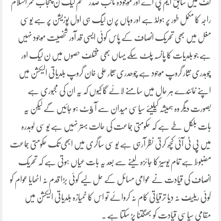
گف میں سابق ایم پی اے اور موجودہ نائب صدر مسلم لیگ ن پنجاب قمر السلام
راجہ کا مکمل طور پر ہولڈ ہے اور وہاں پر ن لیگ ہی اول پوزیشن پر ہے یوسی
مغل میں بھی تحریک انصاف کے پاس کوئی ایسی قد آور شخصیت موجود نہیں
ہے جو بلدیات کا پانسہ پلٹ سکے یہاں بھی مختلف حصوں میں ن لیگ اور
چوہدری نثار گروپ موجود ہے چوھدری نثار علی خان گروپ بلدیاتی الیکشن میں
اپنے نمائندے ہر حال میں سامنے لائے گا کیوں کہ یہ ان کی مجبوری ہے
بصورت دیگر وہ ہمیشہ کیلیئے سیاسی میدان سے آ ﺅٹ ہو جائیں گے لیکن یہ
بات بلکل طے ہے کہ حکومتی جماعت کی حالت بہتر نہیں ہے یو سی لوہدرہ
میں پی ٹی آئی کچھ کرتی نظر آرہی ہے یو سی ساگری میں ابھی تک حکومتی جماعت
مضبوط ہے تمام یوسیز کا جائزہ لینے سے بعد یہ بات عیاں ہوتی ہے کہ تحریک
انصاف کی قیادت نے عوامی مسائل کے حل لیے کوئی بڑا قدم نہ اٹھایا عوام کو
کوئی ریلیف نہ دیا ترقیاتی کام نہ کروائے تو اس کا خمیازہ بلدیاتی الیکشن میں
مقامی سیاسی قیادت کو بھگتنا پڑ سکتا ہے ۔