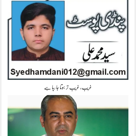
غریب، غریب تر ہوتا جا رہا ہے