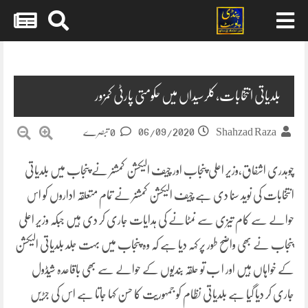
Skip
to
content
بلدیاتی انتخابات،کلرسیداں میں حکومتی پارٹی کمزور
06/09/2020
Shahzad Raza
0 تبصرے
چوہدری اشفاق،وزیر اعلی پنجاب اور چیف الیکشن کمشنر نے پنجاب میں بلدیاتی
انتخابات کی نوید سنا دی ہے چیف الیکشن کمشنر نے تمام متعلقہ اداروں کو اس
حوالے سے کام تیزی سے نمٹانے کی ہدایات جاری کر دی ہیں جبکہ وزیر اعلی
پنجاب نے بھی واضح طور پر کہہ دیا ہے کہ وہ پنجاب میں بہت جلد بلدیاتی الیکشن
کے خواہاں ہیں اور ا ب تو حلقہ بندیوں کے حوالے سے بھی باقاعدہ شیڈول
جاری کر دیا گیا ہے بلدیاتی نظام کو جمہوریت کا حسن کہا جاتا ہے اس کی جڑیں