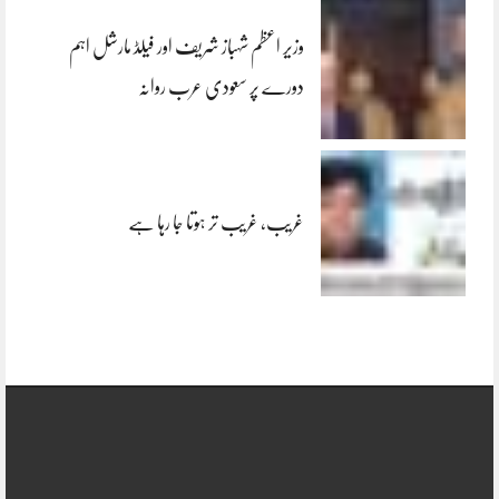
وزیر اعظم شہباز شریف اور فیلڈ مارشل اہم
دورے پر سعودی عرب روانہ
غریب، غریب تر ہوتا جا رہا ہے