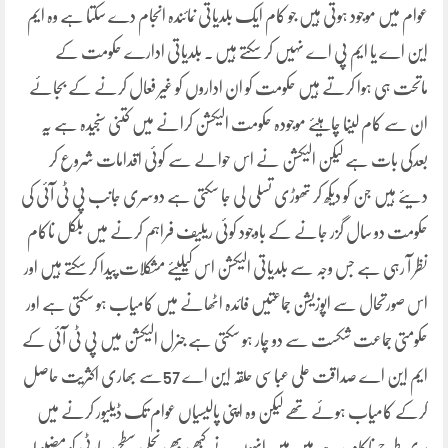
عوام میں موجود ہوتی ہیں جو کام ایک بلدیاتی نمائندہ انجام دے سکتا ہے وہ ایم
این اے یا ایم پی اے نہیں کر سکتے ہیں ۔ بلدیاتی ادارے حکومت کے
ماتحت ہی ہوا کرتے ہیں حکومت کو ان اداروں کو غیر فعال کرنے کے بجائے
ان سے کام لینا چاہیئے موجودہ حکومت الیکشن کرانے میں کتنی سنجیدہ ہے یہ
بعدکی بات ہے لیکن الیکشن نے اس حوالے سے کوئی اقدامات شروع کر
دیئے ہیں جن کو دیکھ کر تھوڑی تسلی لی جا سکتی ہے دوسری جانب پی ٹی آئی کی
حکومت دو سال گزر جانے کے باوجود کوئی ریلیف فراہم کرنے میں بلکل ناکام
نظر آ رہی ہے جس وجہ سے بلدیاتی الیکشن اس کیلیئے مشکلات پیدا کر سکتے ہیں اور
اس صورتحال سے اپوزیشن جماعتیں فائدہ اٹھانے میں کامیاب ہو سکتی ہے اور
حکومتی جماعت شکست سے دو چار ہو سکتی ہے جنرل الیکشن میں پی ٹی آئی کے
ایم این اے صداقت علی عباسی حلقہ این اے 57سے بھاری اکثریت حاصل
کرکے کامیاب ہوئے تھے لیکن وہ اپنی پالیسیاں عوام تک ڈیلیور کرنے میں