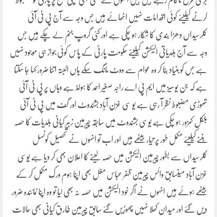
بری طرح ناکام رہے ہیں ہیں انہوں نے کبھی بھی نچلی سطح پر پارٹی کو مضبوط
کرنے کیلیئے کوئی اقدامات نہیں اٹھائے ہیں جس وجہ سے آج پی ٹی آئی
کلرسیداں دھڑا بندی کا شکار ہو چکی ہے اور کئی گروپ جنم لے چکے ہیں جس
وجہ سے آج بلدیاتی الیکشن کیلیئے حکومت پارٹی کے پاس کوئی جواز ہی موجود نہیں
ہے جس کو بنیاد بنا کر وہ عوام سے ووٹ مانگ سکے ہاں البتہ اتنا ضرور کہا جا سکتا
ہے کہ جن یو سیز میں ایم پی اے راجہ صغیر احمد کا ہولڈ ہے وہاں پر پی ٹی آئی
تھوڑی مضبوط نظر آ رہی ہے یو سی غزن آباد بشندوٹ اور گف میں پی ٹی آئی
بلکل کمزور ہو چکی ہے یوسی بشندوٹ میں سابقہ چیرمین زبیر کیانی بلدیات کا حصہ
بننے کیلیئے مکمل طور پر تیار بیٹھے ہیں اور اب تو انہوں نے تحصیل کونسل
کلرسیداں سے بطور چیرمین الیکشن میں حصہ لینے کا اعلان بھی کر دیا ہے یوسی
غزن آباد میںسابق وائس چیرمین ظفر عباس مغل بھی اپنا ہوم ورک مکمل کر کے
بیٹھے ہوئے ہیں انہوں نے اگر خود الیکشن میں حصہ نہ بھی لیا تو وہ اپنا نمائندہ ضرور
دیں گئے اور میدان کھلا نہیں چھوڑیں گئے سابق چیرمین طارق کیانی بھی حالات