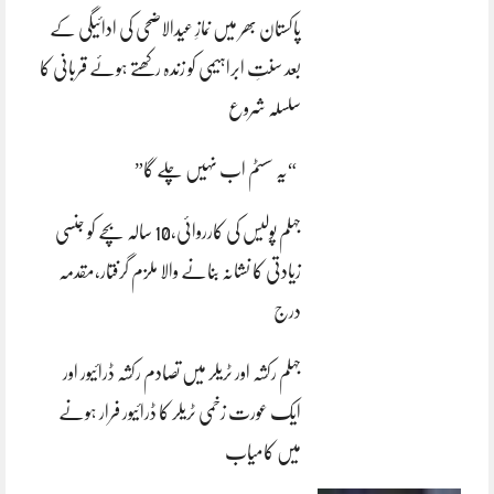
پاکستان بھر میں نمازِ عیدالاضحی کی ادائیگی کے
بعد سنتِ ابراہیمی کو زندہ رکھتے ہوئے قربانی کا
سلسلہ شروع
“یہ سسٹم اب نہیں چلے گا”
جہلم پولیس کی کارروائی،10 سالہ بچے کو جنسی
زیادتی کا نشانہ بنانے والا ملزم گرفتار،مقدمہ
درج
جہلم رکشہ اور ٹریلر میں تصادم رکشہ ڈرائیور اور
ایک عورت زخمی ٹریلر کا ڈرائیور فرار ہونے
میں کامیاب