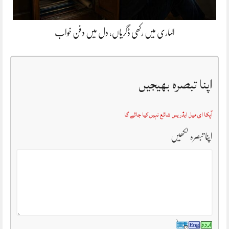
الماری میں رکھی ڈگریاں، دل میں دفن خواب
اپنا تبصرہ بھیجیں
آپکا ای میل ایڈریس شائع نہیں کیا جائے گا
اپنا تبصرہ لکھیں