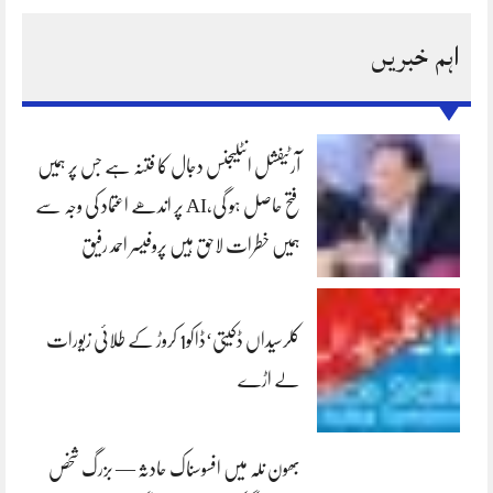
اہم خبریں
آرٹیفشل انٹلیجنس دجال کا فتنہ ہے جس پر ہمیں
فتح حاصل ہو گی،AI پر اندھے اعتماد کی وجہ سے
ہمیں خطرات لاحق ہیں پروفیسر احمد رفیق
کلرسیداں ڈکیتی‘ڈاکو1 کروڑ کے طلائی زیورات
لے اڑے
بھون نلہ میں افسوسناک حادثہ — بزرگ شخص