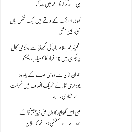
پلی سے گر کر نالے میں بہہ گیا
کہوٹہ: فائرنگ کے واقعے میں ایک شخص جاں
بحق، تین زخمی
انجینئر قمراسلام راجہ کی کمبوڈیا سے ہنگامی کال
پر چکری میں 16 افراد کا کامیاب ریسکیو
عمران خان سے دوستی ہونے کے باوجود
چودھری نثار نے تحریک انصاف میں شمولیت
سے انکاری رہے
علی امین گنڈاپور کا وزیراعلیٰ خیبرپختونخوا کے
عہدے سے مستعفی ہونے کا اعلان