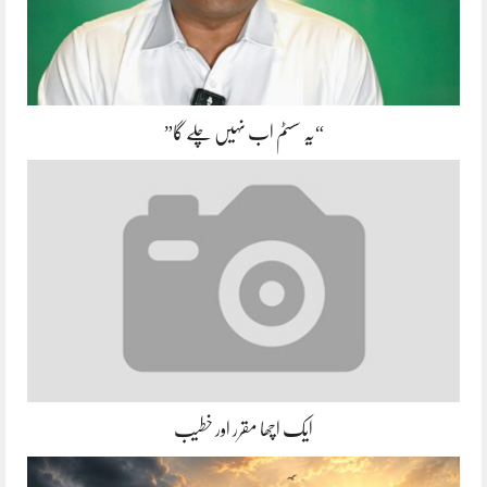
“یہ سسٹم اب نہیں چلے گا”
ایک اچھا مقرر اور خطیب