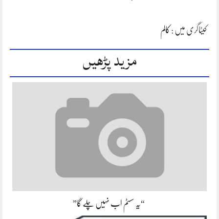
کیٹاگری میں :
کالم
مزید پڑھیں
“یہ سسٹم اب نہیں چلے گا”