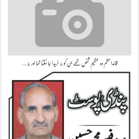
قائداعظم وہ عظیم شخص تھے جن کو نہ خریدا جا سکتا تھا اور نہ…