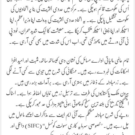
اُس کی حکومت قائم ہوچکی ہے۔ مرکز میں عددی اکثریت کی بنا پر اتحادیوں کی
حکومت تشکیل پاچکی ہے۔ یہ اتحاد عددی اکثریت کی بدولت اپنا وزیراعظم، اپنا
اسپیکر اور اپنا ڈپٹی ا سپیکر منتخب کرچکا ہے۔ معیشت کا ایک شدید بحران، خود پی
ٹی آئی ورثے میں چھوڑ گئی تھی، اب اس کی شدت میں بھی کمی آ رہی ہے۔
تمام عالمی مالیاتی ادارے مسائل کی نشان دہی کیساتھ ساتھ، مثبت اور امید افزا
امکانات کی خبر دے رہے ہیں۔ مہنگائی کی شرح میں تیزی سے کمی آنے لگی
ہے۔ زرمبادلہ کے ذخائر میں بہتری آ رہی ہے۔ برآمدات بڑھ رہی ہیں۔
بیرون ملک پاکستانیوں کی طرف سے ترسیلِ زر میں نمایاں اضافہ ہوا ہے۔ اسٹاک
ایکسچینج تاریخ کی بلند ترین سطح کو چھوتی ہوئی پچہتر ہزار کی حد عبور کرچکی ہے۔
روپے کی شرحِ مبادلہ مستحکم ہے آئی ایم ایف سے مذاکرات اچھے ماحول میں
چل رہے ہیں۔ ’خصوصی سرمایہ کاری سہولت کونسل“ (SIFC) داخلی اور