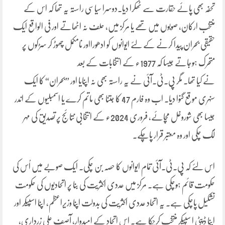
تحفہ بھی پائے حقارت سے ٹھکرا دیا۔دوسرا سیاسی راستہ یہ تھا کہ اس کے
منتخب ارکان، صوبوں میں تھے یا مرکز میں، حلف نہ اٹھاتے اور فی الواقع ایک
حقیقی بحران پیدا کرنے کے لئے ایوانوں کو ادھورااور نامکمل چھوڑ کر سڑکوں پر
متحرک ہوجاتے جیسا کہ 1977ء کے انتخابات کے بعد
نے کیا تھا۔ مگر پی۔ٹی۔آئی نے یہ راستہ بھی نہ اپنایا اور ”بحران“ کا ایک
سنہری موقع گنوا دیا۔ اب وہ فارم 47 کا جتنا بھی ماتم کرے یا اسمبلیوں کے اندر
جیسا بھی شوروغل مچائے، فروری 2024ء کے انتخابی نتائج پر تصدیق کی مہر
لگ چکی اور وہ معتبر قرار پاچکے۔
اس لئے کہ پی۔ٹی۔آئی تمام ایوانوں کا حصہ بن چکی۔ ایک صوبے میں اُس کی
حکومت قائم ہوچکی ہے۔ مرکز میں عددی اکثریت کی بنا پر اتحادیوں کی حکومت
تشکیل پاچکی ہے۔ یہ اتحاد عددی اکثریت کی بدولت اپنا وزیراعظم، اپنا اسپیکر اور
اپنا ڈپٹی ا سپیکر منتخب کرچکا ہے۔ اس اتحاد کے امیدوار، آصف علی زرداری،