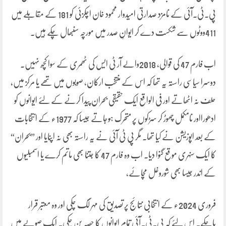
پی۔ٹی۔آئی کے نامزد صدارتی امیدوار محمود خان اچکزئی کو 181 کے مقابلے میں
411ووٹوں سے شکست دے کر ایوانِ صدر میں مورچہ سنبھال چکے ہیں۔
اب فارم 47 کی قوالی، 2018والے آر ٹی ایس کی ٹھمری کے سوا کچھ نہیں۔
دوسرا سیاسی راستہ یہ تھا کہ اس کے منتخب ارکان، صوبوں میں تھے یا مرکز میں،
حلف نہ اٹھاتے اور فی الواقع ایک حقیقی بحران پیدا کرنے کے لئے ایوانوں کو
ادھورااور نامکمل چھوڑ کر سڑکوں پر متحرک ہوجاتے جیسا کہ 1977ء کے انتخابات
کے بعد اپوزیشن نے کیا تھا۔ مگر پی ٹی آئی نے یہ راستہ بھی نہ اپنایا اور ”بحران“
کا ایک سنہری موقع گنوا دیا۔ اب وہ فارم 47 کا جتنا بھی ماتم کرے یا اسمبلیوں
کے اندر جیسا بھی شوروغل مچائے،
فروری 2024ء کے انتخابی نتائج پر تصدیق کی مہر لگ چکی اور وہ معتبر قرار
پاچکے۔ اس لئے کہ پی۔ٹی۔آئی تمام ایوانوں کا حصہ بن چکی۔ ایک صوبے میں