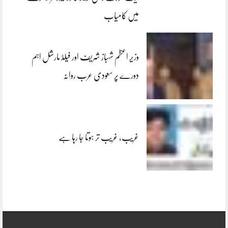
میں کامیاب
وزیر اعظم شہباز شریف اور فیلڈ مارشل اہم
دورے پر سعودی عرب روانہ
غریب، غریب تر ہوتا جا رہا ہے