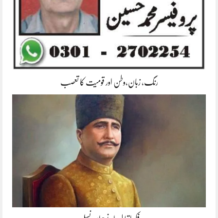
رنگ، زبان،وطن اور قومیت کا تعصب