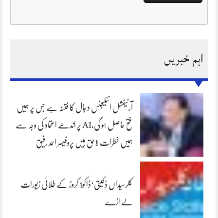
اہم خبریں
آرٹیفشل انٹلیجنس دجال کا فتنہ ہے جس پر ہمیں
فتح حاصل ہو گی،AI پر اندھے اعتماد کی وجہ سے
ہمیں خطرات لاحق ہیں پروفیسر احمد رفیق
کلرسیداں ڈکیتی‘ڈاکو1 کروڑ کے طلائی زیورات
لے اڑے