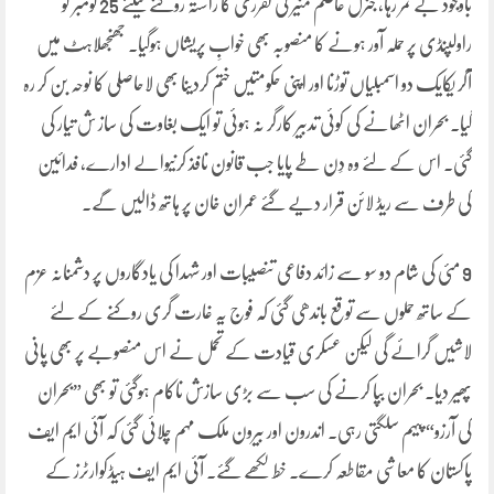
باوجود بے ثمر رہا، جنرل عاصم منیر کی تقرری کا راستہ روکنے کیلئے 25 نومبر کو
راولپنڈی پر حملہ آور ہونے کا منصوبہ بھی خوابِ پریشاں ہوگیا۔ جھنجھلاہٹ میں
آکر یکایک دو اسمبلیاں توڑنا اور اپنی حکومتیں ختم کردینا بھی لاحاصلی کا نوحہ بن کر رہ
گیا۔ بحران اٹھانے کی کوئی تدبیر کارگر نہ ہوئی تو ایک بغاوت کی ساز ش تیار کی
گئی۔ اس کے لئے وہ دِن طے پایا جب قانون نافذ کرنیوالے ادارے، فدائین
کی طرف سے ریڈ لائن قرار دیے گئے عمران خان پر ہاتھ ڈالیں گے۔
9 مئی کی شام دو سو سے زائد دفاعی تنصیبات اور شہدا کی یادگاروں پر دشمنانہ عزم
کے ساتھ حملوں سے توقع باندھی گئی کہ فوج یہ غارت گری روکنے کے لئے
لاشیں گرائے گی لیکن عسکری قیادت کے تحمل نے اس منصوبے پر بھی پانی
پھیر دیا۔ بحران بپا کرنے کی سب سے بڑی سازش ناکام ہوگئی تو بھی ”بحران
کی آرزو“ پیہم سلگتی رہی۔ اندرون اور بیرون ملک مہم چلائی گئی کہ آئی ایم ایف
پاکستان کا معاشی مقاطعہ کرے۔ خط لکھے گئے۔ آئی ایم ایف ہیڈکوارٹرز کے