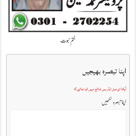
ختم نبوت
اپنا تبصرہ بھیجیں
آپکا ای میل ایڈریس شائع نہیں کیا جائے گا
اپنا تبصرہ لکھیں