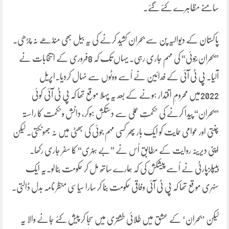
سامنے مظاہرے کئے گئے۔
پاکستان کے دیوالیہ پن سے بحران کشید کرنے کی یہ بیل بھی منڈھے نہ چڑھی۔
”بحران جُوئی“ کی مہم جاری رہی۔ یہاں تک کہ 8فروری کے انتخابات نے
آلیا۔ پی ٹی آئی کے فدائین نے اُسے ووٹوں سے نہال کردیا۔اپریل
2022میں محرومِ اقتدار ہونے کے بعد یہ پہلا موقع تھا کہ پی ٹی آئی کوئی
”بحران“ پیدا کرنے کی حکمتِ عملی سے دستکش ہوکر، دانش وحکمت کا راستہ
چنتی اور عوامی حمایت کو ایک بار پھر کسی مہم جوئی کی بھٹی میں نہ جھونکتی۔ لیکن
اپنی دیرینہ روایت کے مطابق اُس نے ”بے ہُنری“ کا سفر جاری رکھا۔
پیپلزپارٹی نے اُسے پیشکش کی کہ ہمارے ساتھ مل کر حکومت بنالو۔یہ ایک
سنہری موقع تھا کہ پی ٹی آئی وفاقی حکومت بنا کر سارا سیاسی منظر نامہ بدل ڈالتی۔
لیکن ’بحران‘ کے عشق میں طلائی طشتری میں سجا کر پیش کئے جانے والا یہ