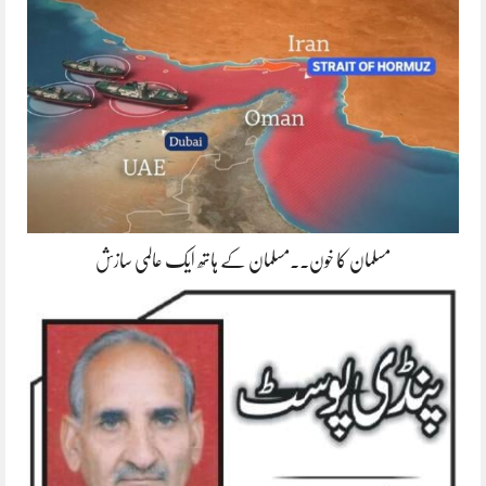
مسلمان کا خون۔۔مسلمان کے ہاتھ ایک عالمی سازش