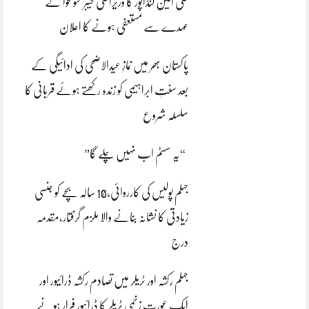
علی امین گنڈاپور کا وزیراعلیٰ خیبرپختونخوا کے
عہدے سے مستعفی ہونے کا اعلان
پاکستان بھر میں نمازِ عیدالاضحی کی ادائیگی کے
بعد سنتِ ابراہیمی کو زندہ رکھتے ہوئے قربانی کا
سلسلہ شروع
“یہ سسٹم اب نہیں چلے گا”
جہلم پولیس کی کارروائی،10 سالہ بچے کو جنسی
زیادتی کا نشانہ بنانے والا ملزم گرفتار،مقدمہ
درج
جہلم رکشہ اور ٹریلر میں تصادم رکشہ ڈرائیور اور
ایک عورت زخمی ٹریلر کا ڈرائیور فرار ہونے