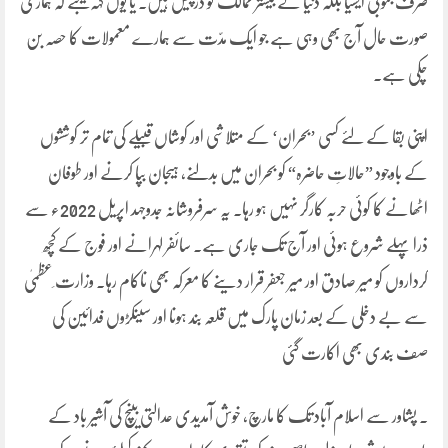
صرف جنوبی ایشیا بلکہ دنیا کے بیشتر ممالک کو درپیش ہیں۔ یا یوں کہہ لیجئے کہ ہماری
صورت حال آج بھی وہی ہے جو ایک مدّت سے ہمارے معمولات کا حصہ بن
چکی ہے۔
اپنی بقا کے لئے کسی ’بحران‘ کے متلاشی اور کوشاں قبیلے کی تمام تر کوششوں
کے باوجود ”حالاتِ حاضرہ“ کو بحران میں بدلنے، ہیجان بپا کرنے اور طوفان
اٹھانے کا کوئی حربہ کارگر نہیں ہو رہا۔ یہ سرفروشانہ جدوجہد اپریل 2022ء سے
ذرا پہلے شروع ہوئی اور آج تک جاری ہے۔ سائفر لہرانے اور فوج کے کچھ
کرداروں کو میر صادق اور میر جعفر قرار دینے کا معرکہ بھی ناکام رہا۔ وزارت ِعظمیٰ
سے بے دخلی کے بعد زمان پارک میں قلعہ بند ہونا اور سینکڑوں فدائین کی
صف بندی بھی اکارت گئی
۔ پشاور سے اسلام آباد تک کا مارچ، خوش آمدیدی عدالتی بینچ کی آشیر باد کے