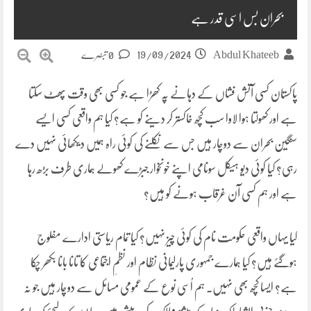
بحران بس اسی قدر ہے
19/09/2024
Abdul Khateeb
0 تبصرے
پاکستان کسی آتش فشاں کے دہانے پہ کھڑا ہے جو کسی بھی وقت پھٹ سکتا
ہے اور کھولتا ہوا لاوا سب کچھ خاکستر کر دینے کو ہے؟ کیا ہم واقعی کسی ایسے
سنگین بحران سے دوچار ہیں جس سے نکلنے کی کوئی راہ ہمیں دیکھائی نہیں دے
رہی؟ کیا کوئی دیو ہیکل سونامی اپنے خونخوار جبڑے کھولے ہماری طرف بڑھ رہا
ہے اور ہم کسی آن غرقاب ہونے کو ہیں؟
کیا یہاں واقعی حکومت نام کی کوئی چیز نہیں؟ کیا تمام ریاستی ادارے مفلوج
ہوگئے ہیں؟ کیا ہمارے جمہوری پارلیمانی نظام اور نظمِ اجتماعی کا تانا بانا بکھر چکا
ہے؟ ایسا کچھ بھی نہیں۔ ہم اُسی نوع کے عمومی مسائل سے دوچار ہیں جو نہ