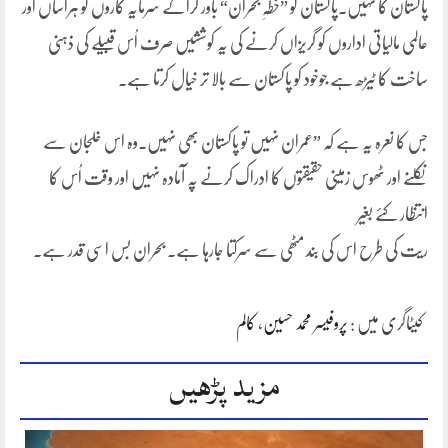
پاکستان کا نہیں۔پاکستان کو ”خطّہِ بحران“ باور کراکے سرمایہ کاروں کو ہراساں اور
عالمی مالیاتی اداروں کو گریزاں کرنے کی یہ کوششیں صرف اُس قبیلے کی ذہنی
ساخت کا ٹیڑھ ہے جوخود کو پاکستان سے بالا تر خیال کرتا ہے۔
جس کا نعرہ یہ ہے کہ ”عمران نہیں تو پاکستان بھی نہیں۔وہ اس خلجان سے
نکلنے اور ٹھوس زمینی حقیقتوں کا ادراک کرنے پہ آمادہ نہیں اور وقت اُس کا
انتظار کئے بغیر
ریت کی طرح اس کی بند مٹھی سے سرکتا جارہا ہے۔ بحران بس اسی قدر ہے۔
کیٹاگری میں :
پروفیسر محمد حسین
،
کالم
مزید پڑھیں