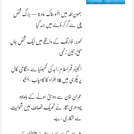
بھون نلہ میں افسوسناک حادثہ — بزرگ شخص
پلی سے گر کر نالے میں بہہ گیا
کہوٹہ: فائرنگ کے واقعے میں ایک شخص جاں
بحق، تین زخمی
انجینئر قمراسلام راجہ کی کمبوڈیا سے ہنگامی کال
پر چکری میں 16 افراد کا کامیاب ریسکیو
عمران خان سے دوستی ہونے کے باوجود
چودھری نثار نے تحریک انصاف میں شمولیت
سے انکاری رہے