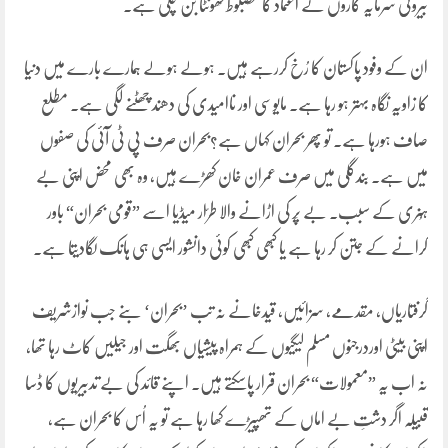
بیرونی سرمایہ کاروں کے اعتماد کا مضبوط کھونٹا بن چکی ہے۔
ان کے وفود پاکستان کا رُخ کررہے ہیں۔ ہولے ہولے ہمارے بارے میں دنیا
کا زاویہ نگاہ بہتر ہو رہا ہے۔ مایوسی اور ناامیدی کی دھند چھٹنے لگی ہے۔ مطلع
صاف ہورہا ہے۔ تو پھر بحران کہاں ہے؟بحران صرف پی ٹی آئی کی صفوں
میں ہے۔ بندگلی میں صرف عمران خان کھڑے ہیں، وہ بھی محض اپنی بے
ہُنری کے سبب۔ بے پَر کی اڑانے والا طرّار میڈیا اسے ”قومی بحران“ باور
کرانے کے جتن کر رہا ہے یا کبھی کبھی کوئی دانشور ایسی ہی ہانک لگادیتا ہے۔
گرفتاریاں، مقدمے، سزائیں، قیدخانے نہ تب ’بحران‘ بنے جب نوازشریف
اپنی بیٹی اوردرجنوں مسلم لیگیوں کے ہمراہ پیشیاں بھگت اور جیلیں کاٹ رہا تھا،
نہ اب یہ ”معمولات“ بحران قرار پاسکتے ہیں۔ اپنے قائد کی بے تدبیریوں کا ڈسا
قبیلہ اگر دشتِ بے اماں کے تھپیڑے کھا رہا ہے تو یہ اُس کا بحران ہے،