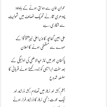
عمران خان سے دوستی ہونے کے باوجود
چودھری نثار نے تحریک انصاف میں شمولیت
سے انکاری رہے
علی امین گنڈاپور کا وزیراعلیٰ خیبرپختونخوا کے
عہدے سے مستعفی ہونے کا اعلان
پاکستان بھر میں نمازِ عیدالاضحی کی ادائیگی کے
بعد سنتِ ابراہیمی کو زندہ رکھتے ہوئے قربانی کا
سلسلہ شروع
جہلم رکشہ اور ٹریلر میں تصادم رکشہ ڈرائیور اور
ایک عورت زخمی ٹریلر کا ڈرائیور فرار ہونے