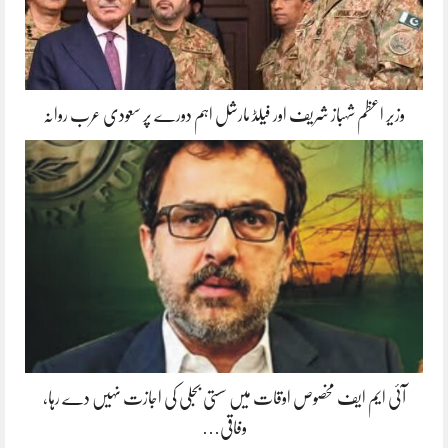
وزیر اعظم شہباز شریف اور فیلڈ مارشل اہم دورے پر سعودی عرب روانہ
آئی ایم ایف مخصوص اوقات میں سستی بجلی کی اجازت نہیں دے رہا،
وفاقی…