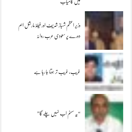
میں کامیاب
وزیر اعظم شہباز شریف اور فیلڈ مارشل اہم
دورے پر سعودی عرب روانہ
غریب، غریب تر ہوتا جا رہا ہے
“یہ سسٹم اب نہیں چلے گا”