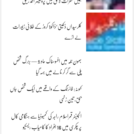
ہمیں خطرات لاحق ہیں پروفیسر احمد رفیق
کلرسیداں ڈکیتی‘ڈاکو1 کروڑ کے طلائی زیورات
لے اڑے
بھون نلہ میں افسوسناک حادثہ — بزرگ شخص
پلی سے گر کر نالے میں بہہ گیا
کہوٹہ: فائرنگ کے واقعے میں ایک شخص جاں
بحق، تین زخمی
انجینئر قمراسلام راجہ کی کمبوڈیا سے ہنگامی کال
پر چکری میں 16 افراد کا کامیاب ریسکیو