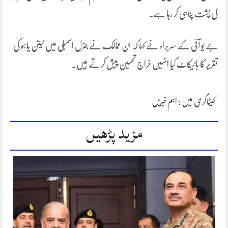
کی پشت پناہی کر رہا ہے۔
جے یو آئی کے سربراہ نے کہا کہ جن ممالک نے جنرل اسمبلی میں نیتن یاہو کی
تقریر کا بائیکاٹ کیا انہیں خراج تحسین پیش کرتے ہیں۔
کیٹاگری میں :
اہم خبریں
مزید پڑھیں