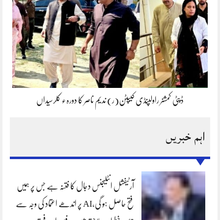
ڈپٹی کمشنر راولپنڈی کیپٹن(ر) ندیم ناصر کا دورہء کلرسیداں
اہم خبریں
آرٹیفشل انٹلیجنس دجال کا فتنہ ہے جس پر ہمیں
فتح حاصل ہو گی،AI پر اندھے اعتماد کی وجہ سے