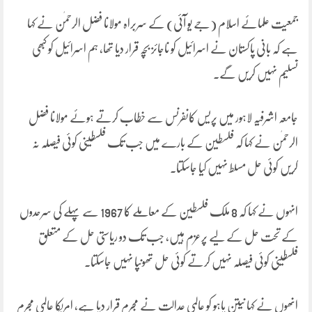
جمعیت علمائے اسلام (جے یو آئی) کے سربراہ مولانا فضل الرحمٰن نے کہا
ہے کہ بانی پاکستان نے اسرائیل کو ناجائز بچہ قرار دیا تھا، ہم اسرائیل کو کبھی
تسلیم نہیں کریں گے۔
جامعہ اشرفیہ لاہور میں پریس کانفرنس سے خطاب کرتے ہوئے مولانا فضل
الرحمٰن نے کہا کہ فلسطین کے بارے میں جب تک فلسطینی کوئی فیصلہ نہ
کریں کوئی حل مسلط نہیں کیا جاسکتا۔
انہوں نے کہا کہ 8 ملک فلسطین کے معاملے کا 1967 سے پہلے کی سرحدوں
کے تحت حل کے لیے پرعزم ہیں، جب تک دو ریاستی حل کے متعلق
فلسطینی کوئی فیصلہ نہیں کرتے کوئی حل تھونپا نہیں جاسکتا۔
انھوں نے کہا نیتن یاہو کو عالمی عدالت نے مجرم قرار دیا ہے، امریکا عالمی مجرم