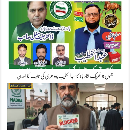
جموں 6 تحریک شاد باد کا عبدالخطیب چودھری کی حمایت کا اعلان