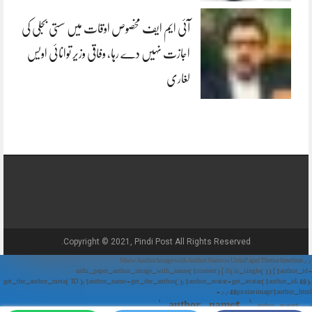
آئی ایم ایف مخصوص اوقات میں سستی بجلی کی
اجازت نہیں دے رہا، وفاقی وزیر توانائی اویس
لغاری
Copyright © 2021, Pindi Post All Rights Reserved.
// Show Author Image with Author Name in UrduPaper Theme function
urdu_paper_author_image_with_name($content) { if (is_single()) { $author_id =
get_the_author_meta('ID'); $author_name = get_the_author(); $author_avatar = get_avatar($author_id, 48);
// 48px size image $author_html = '
' . $author_name . '
' . $author_avatar . '