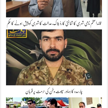
قائداعظم نامی شہری کا شناختی کارڈ بلاک،عدالت کا شہری کو پیش ہونے کا حکم
چارسدہ کا بہادر سپوت وطن کی حرمت پر قربان