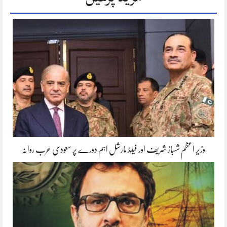
وزیر اعظم شہباز شریف اور فیلڈ مارشل اہم دورے پر سعودی عرب روانہ