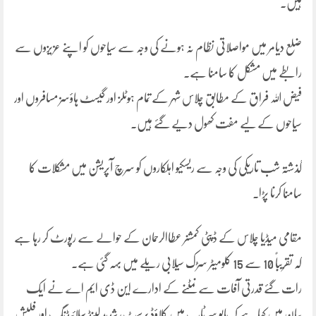
ہیں۔
ضلع دیامر میں مواصلاتی نظام نہ ہونے کی وجہ سے سیاحوں کو اپنے عزیزوں سے
رابطے میں مشکل کا سامنا ہے۔
فیض اللہ فراق کے مطابق چلاس شہر کے تمام ہوٹلز اور گیسٹ ہاؤسز مسافروں اور
سیاحوں کے لیے مفت کھول دیے گئے ہیں۔
گذشتہ شب تاریکی کی وجہ سے ریسکیو اہلکاروں کو سرچ آپریشن میں مشکلات کا
سامنا کرنا پڑا۔
مقامی میڈیا چلاس کے ڈپٹی کمشنر عطاالرحمان کے حوالے سے رپورٹ کر رہا ہے
کہ تقریباً 10 سے 15 کلومیٹر سڑک سیلابی ریلے میں بہہ گئی ہے۔
رات گئے قدرتی آفات سے نمٹنے کے ادارے این ڈی ایم اے نے ایک
بیان میں کہا ہے کہ بابو سر ٹاپ میں کلاؤڈ برسٹ، شدید لینڈ سلائیڈنگ اور فلیش