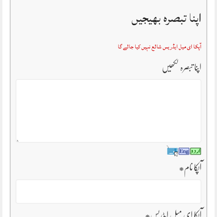
اپنا تبصرہ بھیجیں
آپکا ای میل ایڈریس شائع نہیں کیا جائے گا
اپنا تبصرہ لکھیں
آپکا نام
*
آپکا ای میل ایڈریس
*