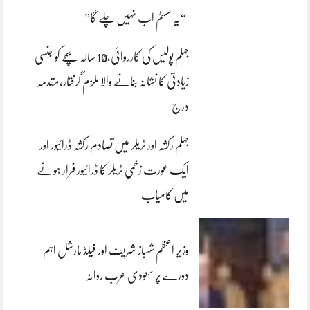
“یہ سسٹم اب نہیں چلے گا”
جہلم پولیس کی کارروائی،10 سالہ بچے کو جنسی
زیادتی کا نشانہ بنانے والا ملزم گرفتار،مقدمہ
درج
جہلم رکشہ اور ٹریلر میں تصادم رکشہ ڈرائیور اور
ایک عورت زخمی ٹریلر کا ڈرائیور فرار ہونے
میں کامیاب
وزیر اعظم شہباز شریف اور فیلڈ مارشل اہم
دورے پر سعودی عرب روانہ