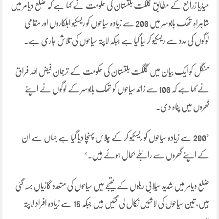
میڈیا زرائع کے مطابق گلگت بلتستان کی حکومت نے کہا ہے کہ ضلع دیامر میں
شاہراہِ تھک بابوسر میں 200 سے زیادہ سیاحوں کو ریسکیو اہلکاروں اور مقامی
لوگوں کی مدد سے ریسکیو کر لیا گیا ہے جبکہ لاپتہ سیاحوں کی تلاش جاری ہے۔
منگل کو ایک بیان میں گلگت بلتستان کی حکومت کے ترجمان فیض اللہ فراق
نے کہا ہے کہ 100 سے زائد سیاحوں کو تھک بابوسر کے لوگوں نے اپنے
گھروں میں پناہ دی۔
’200 سے زیادہ سیاحوں کو ریسکیو کر کے چلاس پہنچا دیا گیا ہے جہاں سے ان
کے اپنے گھروں سے رابطے بحال ہوئے ہیں۔‘
ضلع دیامر میں شدید سیلابی ریلوں کے نتیجے میں سیاحوں کی متعدد گاڑیاں بہہ گئی
ہیں، تین سیاحوں کی لاشیں نکال لی گئیں ہیں جبکہ 15 سے زیادہ افراد لاپتہ