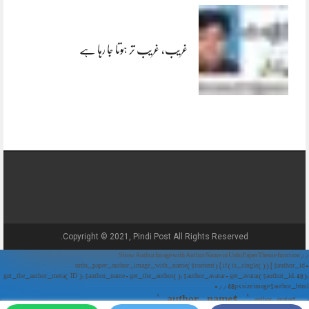
غریب، غریب تر ہوتا جا رہا ہے
Copyright © 2021, Pindi Post All Rights Reserved.
// Show Author Image with Author Name in UrduPaper Theme function
urdu_paper_author_image_with_name($content) { if (is_single()) { $author_id =
get_the_author_meta('ID'); $author_name = get_the_author(); $author_avatar = get_avatar($author_id, 48);
// 48px size image $author_html = '
' . $author_name . '
' . $author_avatar . '