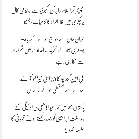
انجینئر قمراسلام راجہ کی کمبوڈیا سے ہنگامی کال
پر چکری میں 16 افراد کا کامیاب ریسکیو
عمران خان سے دوستی ہونے کے باوجود
چودھری نثار نے تحریک انصاف میں شمولیت
سے انکاری رہے
علی امین گنڈاپور کا وزیراعلیٰ خیبرپختونخوا کے
عہدے سے مستعفی ہونے کا اعلان
پاکستان بھر میں نمازِ عیدالاضحی کی ادائیگی کے
بعد سنتِ ابراہیمی کو زندہ رکھتے ہوئے قربانی کا
سلسلہ شروع