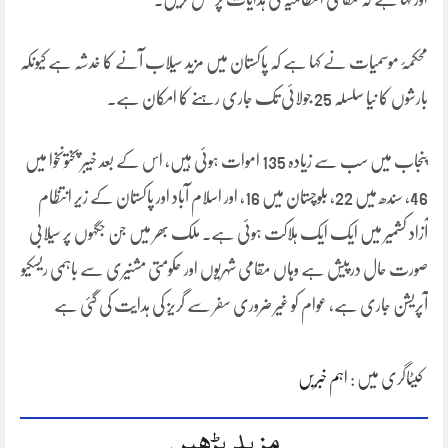
محکمۂ موسمیات نے کہا ہے کہ پاکستان میں مزید سیلاب آنے کا خدشہ ہے کیونکہ
بارشوں کا نیا سلسلہ 25 جولائی تک جاری رہنے کا امکان ہے۔
پنجاب میں سب سے زیادہ 135 اموات ہوئی ہیں، اس کے بعد خیبر پختونخوا میں
46، سندھ میں 22، بلوچستان میں 16، اور اسلام آباد اور پاکستان کے زیرِ انتظام
آزاد کشمیر میں ایک ایک ہلاکت ہوئی ہے۔ ملک بھر میں جن جگہوں پر سیلابی
صورت حال درپیش ہے وہاں مقامی شہریوں اور حکومتی مشنیری سے باہمی ریسکیو
آپریشن جاری ہے، عوام کو غیر ضروری سفر سے گریز کی ہدایت کی گئی ہے
کیٹاگری میں :
اہم خبریں
مزید پڑھیں