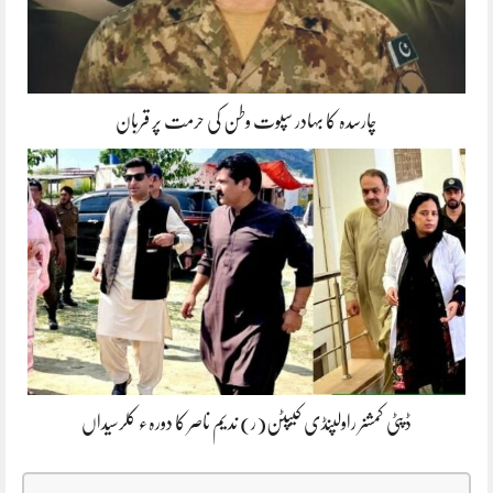
چارسدہ کا بہادر سپوت وطن کی حرمت پر قربان
ڈپٹی کمشنر راولپنڈی کیپٹن(ر) ندیم ناصر کا دورہء کلرسیداں