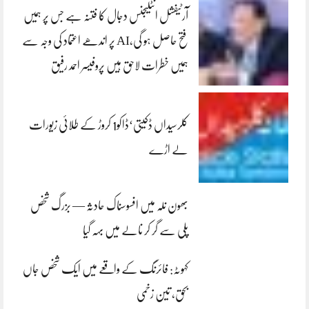
آرٹیفشل انٹلیجنس دجال کا فتنہ ہے جس پر ہمیں
فتح حاصل ہو گی،AI پر اندھے اعتماد کی وجہ سے
ہمیں خطرات لاحق ہیں پروفیسر احمد رفیق
کلرسیداں ڈکیتی‘ڈاکو1 کروڑ کے طلائی زیورات
لے اڑے
بھون نلہ میں افسوسناک حادثہ — بزرگ شخص
پلی سے گر کر نالے میں بہہ گیا
کہوٹہ: فائرنگ کے واقعے میں ایک شخص جاں
بحق، تین زخمی