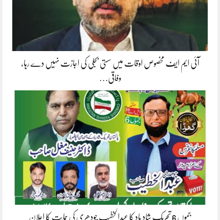
آئی ایم ایف مخصوص اوقات میں سستی بجلی کی اجازت نہیں دے رہا،
وفاقی…
جموں 6 تحریک شاد باد کا عبدالخطیب چودھری کی حمایت کا اعلان