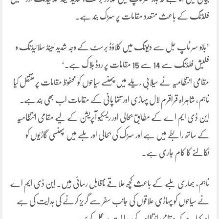
فلڈنگ کے باعث متعدد مقامات پر سڑک بند ہے۔
’بابو سر ٹاپ جل سے دیونگ میں کلاؤڈ برسٹ کے وجہ شدید لینڈ سلائیڈنگ و
فلیش فلڈنگ سے 14 سے 15 مقامات پر روڈ بلاک ہے۔‘
مقامی انتظامیہ نے سیلابی ریلے میں پھنسے سیاحوں کو محفوظ مقامات پر منتقل کیا
تاہم، شاہراہ قراقرم لال پہاڑی اور تتھا پانی کے مقامات اب بھی بند ہے۔
این ڈی ایم اے کے مطابق بحالی اور ریسکیو آپریشن کے لیے مقامی انتظامیہ
کے ساتھ رابطے میں ہے اور سڑک کی بحالی اور ملبے میں پھنسی گاڑیوں کو
نکالنے کا کام جاری ہے۔
تاہم، بھاری ملبے کے باعث کچھ علاقے ناقابل رسائی ہیں۔ این ڈی ایم اے
نے سیاحوں کو پہاڑی علاقوں کی جانب سفر سے گریز کرنے کی ہدایت کی ہے
اور کہا ہے کہ مقامی انتظامیہ کی ہدایات پر عمل کریں۔