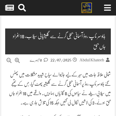
Skip
to
content
بابوسر ٹاپ روڈ آسمانی بجلی گرنے سے گلیشیائی سیلاب، 18 افراد
جاں بحق
22/07/2025
Abdul Khateeb
0 تبصرے
شمالی علاقہ جات میں سیر کےلیے جانیوالے سیاح شیدید مشکلات میں پھنس
گئے بابوسر ٹاپ روڈ پر آسمانی بجلی گرنے سے گلیشیر پھٹ گیا، جس کے نتیجے
میں سیلابی ریلے نے سیاحوں کی 8 گاڑیاں بہا دیں۔ واقعے میں 18 افراد جاں
بحق ہوئے، 3 کی لاشیں نکال لی گئیں جبکہ 15 کی تلاش جاری ہے۔