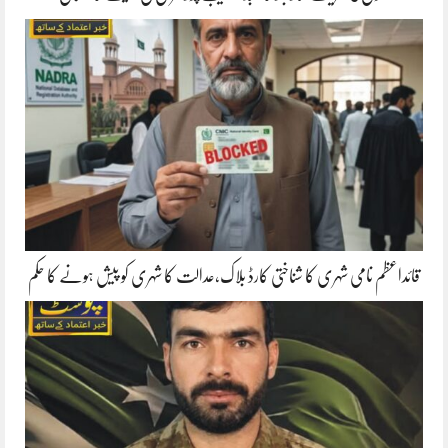
قائداعظم نامی شہری کا شناختی کارڈ بلاک،عدالت کا شہری کو پیش ہونے کا حکم