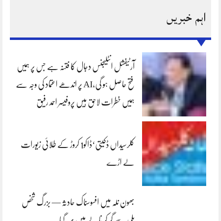
اہم خبریں
آرٹیفشل انٹلیجنس دجال کا فتنہ ہے جس پر ہمیں
فتح حاصل ہو گی،AI پر اندھے اعتماد کی وجہ سے
ہمیں خطرات لاحق ہیں پروفیسر احمد رفیق
کلرسیداں ڈکیتی‘ڈاکو1 کروڑ کے طلائی زیورات
لے اڑے
بھون نلہ میں افسوسناک حادثہ — بزرگ شخص
پلی سے گر کر نالے میں بہہ گیا