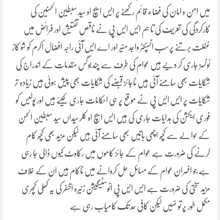
میں امن و امان کی فضاء قائم رکھنے پر ایس ایچ او سید سبطین الحسنین کی
کارکردگی کی تعریف کی تا ہم ایس ایس پی نے ناقص تفتیش اور فرائض میں
غفلت برتنے پر سب انسپکٹر واجد منیر اور اے ایس آئی راجہ افضال اکرم کو شو کاز
نوٹسز جاری کر دیے ہیں عوام کی طرف سے چند بوگس مقدمات کے اندراج کی
شکایات بھی سامنے آئی ہیں ناجائز قبضے کی شکایات بھی پیش ہوئی ہیں زیادہ تر
شکایات پر ایس ایس پی نے موقع پر ہی احکامات جاری کیئے ہیں اور پولیس کو
فوری ایکشن کی ہدایات جاری کی ہیں ایس ایچ او کلرسیداں سید سبطین الحسن
کے حوالے سے کچھ اچھی باتیں بھی سامنے آئی ہیں لیکن مزید بھی کچھ کام
کرنے کی ضرورت ہے عوام کے جائز کاموں میں رکاوٹ کیوں ڈالی جا رہی
ہے جو افسران عوام کے مسائل حل کروانے میں ناکام ہیں ان کے خلاف
مزید سختی کی ضرورت ہے ایس ایس پی انوسٹیگیشن زنیرہ اظفر کی یہ کھلی کچہری
مکمل طور پر تو نہیں لیکن کافی حد تک کامیاب رہی ہے