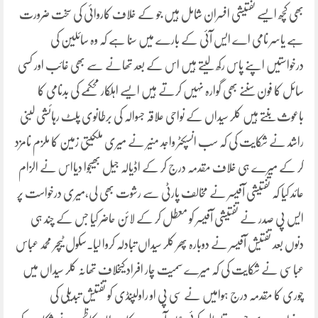
بھی کچھ ایسے تفتیشی افسران شامل ہیں جو کے خلاف کاروائی کی سخت ضرورت
ہے یاسر نامی اے ایس آئی کے بارے میں سنا ہے کہ وہ سائلین کی
درخواستیں اپنے پاس رکھ لیتے ہیں اس کے بعد تھانے سے بھی غائب اور کسی
سائل کا فون سننے بھی گوارہ نہیں کرتے ہیں ایسے اہلکار محکمے کی بدنامی کا
باعوث بنتے ہیں کلر سیداں کے نواحی علاقہ جسوالہ کی برطانوی پلٹ رہائشی لبنی
راشد نے شکایت کی کہ سب انسپکٹر واجد منیر نے میری ملکیتی زمین کا ملزم نامزد
کر کے میرے ہی خلاف مقدمہ درج کر کے اڈیالہ جیل بھیجوا دیااس نے الزام
عائد کیا کہ تفتیشی آفیسر نے مخالف پارٹی سے رشوت بھی لی،میری درخواست پر
ایس پی صدر نے تفتیشی آفیسر کو معطل کر کے لائن حاضر کیا جس کے چند ہی
دنوں بعد تفتیش آفیسر نے دوبارہ پھر کلر سیداں تبادلہ کروا لیا۔سکول ٹیچر محمد عباس
عباسی نے شکایت کی کہ میرے سمیت چار افراد کیخلاف تھانہ کلر سیداں میں
چوری کا مقدمہ درج ہوامیں نے سی پی او راولپنڈی کو تفتیش تبدیلی کی