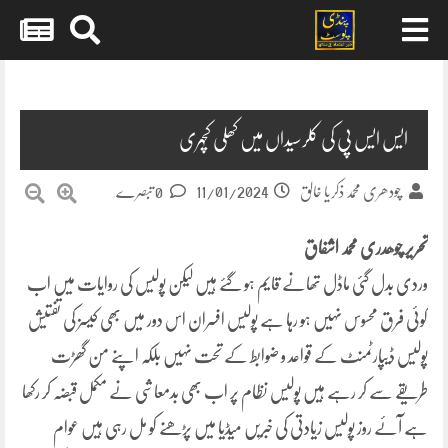
Skip
to
content
ایس ایس پی کی کلرسیداں میں کھلی کچہری
11/01/2024
چودھری محمد ذکریا خالق
0 تبصرے
تحریر چوھدری محمد اشفاق
وردی بدل گئی ماڈل تھانے قایم ہو گئے ہیں لیکن پولیس کی روایات میں اب
کوئی فرق محسوس نہیں ہو رہا ہے پولیس افسران اس دور میں بھی کیسز کی تفتیش
پولیس ڈیپارٹمنٹ کے قواعد و ضوابط کے تحت نہیں بلکہ اپنے من گھڑت
طریقے سے کر رہے ہیں پولیس نظام پر اب بھی بدمعاشی نے مکمل قبضہ کر رکھا
ہے آئے روز پولیس زیادتی کی خبریں میڈیا میں پڑھنے کو مل رہی ہیں عوام