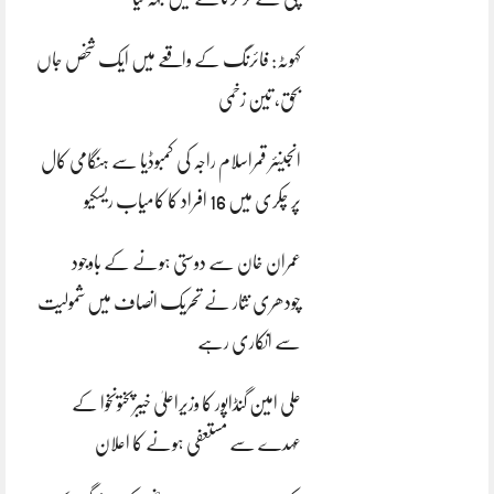
کہوٹہ: فائرنگ کے واقعے میں ایک شخص جاں
بحق، تین زخمی
انجینئر قمراسلام راجہ کی کمبوڈیا سے ہنگامی کال
پر چکری میں 16 افراد کا کامیاب ریسکیو
عمران خان سے دوستی ہونے کے باوجود
چودھری نثار نے تحریک انصاف میں شمولیت
سے انکاری رہے
علی امین گنڈاپور کا وزیراعلیٰ خیبرپختونخوا کے
عہدے سے مستعفی ہونے کا اعلان