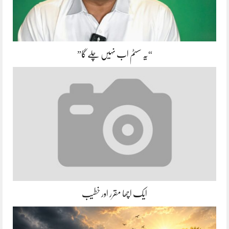
“یہ سسٹم اب نہیں چلے گا”
ایک اچھا مقرر اور خطیب