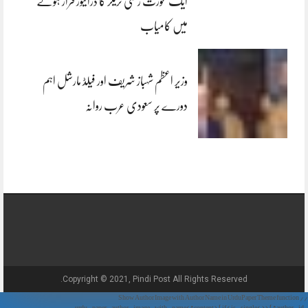
ایک عورت زخمی ٹریلر کا ڈرائیور فرار ہونے
میں کامیاب
وزیر اعظم شہباز شریف اور فیلڈ مارشل اہم
دورے پر سعودی عرب روانہ
Copyright © 2021, Pindi Post All Rights Reserved.
// Show Author Image with Author Name in UrduPaper Theme function
urdu_paper_author_image_with_name($content) { if (is_single()) { $author_id =