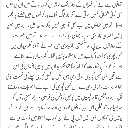
تھانوں سے لے کر افسران کے دفاتر تک تماشہ بن کر رہ جاتے ہیں ان کی کہیں
بھی کوئی شنوائی نہیں ہوتی ہے آخر کار لوگ تھک ہار کر گھروں میں بیٹھنے پر مجبور
ہو جاتے ہیں تھانوں میں اب بھی قوانین نہیں بلکہ رواج چل رہے ہیں لیکن
پولیس افسران پھر بھی سب اچھا کی رپورٹ دے رہے ہوتے ہیں جمعرات
کے روز ایس ایس پی انوسٹیگیشن راولپنڈی زنیرہ اظفر نے تھانہ کلرسیداں میں
کھلی کچہری کا انعقاد کیا ہے جس کا مقصد پولیس تھانہ کلرسیداں کے ستائے
ہوئے عوام کی شکایات کا ازالہ کرنا تھا کلرسیداں میں پولیس افسران کی اس
سے قبل بھی کھلی کچہریاں ہوتی رہی ہیں لیکن یہ کھلی کچہری پہلے کی نسبت کافی
عوا م دوست دکھائی دی ہے اس کھلی کچہری کی سب سے اہم بات جو سامنے
آئی ہے وہ پچھلی تمام کچہریوں میں پولیس ٹاؤٹس کی فرضی و بے معنی باتوں کو
سراہیا جاتا تھا لیکن اس مرتبہ ٹاؤٹوں کو مایوسی کا سامنا کرنا پڑا ہے جن افرادنے
پولیس کی تعریفیں کیں ایس ایس پی نے ان کو دبے الفاظ میں ڈانٹ دیا ہے