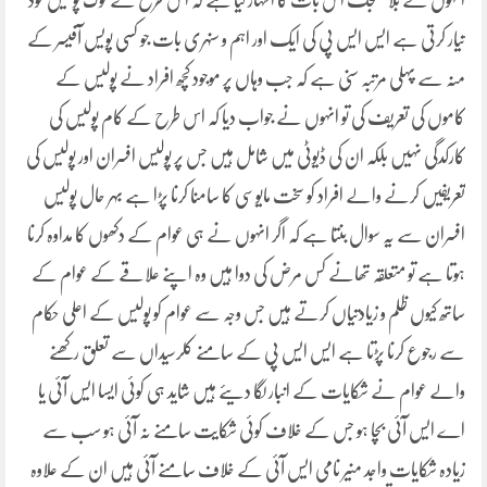
انہوں نے بلا جھجک اس بات کا اظہار کیا ہے کہ اس طرح کے لوگ پولیس خود
تیار کرتی ہے ایس ایس پی کی ایک اور اہم و سنہری بات جو کسی پویس آفیسر کے
منہ سے پہلی مرتبہ سنی ہے کہ جب وہاں پر موجود کچھ افراد نے پولیس کے
کاموں کی تعریف کی تو انہوں نے جواب دیا کہ اس طرح کے کام پولیس کی
کارکدگی نہیں بلکہ ان کی ڈیوٹی میں شامل ہیں جس پر پولیس افسران اور پولیس کی
تعریفیں کرنے والے افراد کو سخت مایوسی کا سامنا کرنا پڑا ہے بہر حال پولیس
افسران سے یہ سوال بنتا ہے کہ اگر انہوں نے ہی عوام کے دکھوں کا مداوہ کرنا
ہوتا ہے تو متعلقہ تھانے کس مرض کی دوا ہیں وہ اپنے علاقے کے عوام کے
ساتھ کیوں ظلم و زیادتیاں کرتے ہیں جس وجہ سے عوام کو پولیس کے اعلی حکام
سے رجوع کرنا پڑتا ہے ایس ایس پی کے سامنے کلرسیداں سے تعلق رکھنے
والے عوام نے شکایات کے انبار لگا دیئے ہیں شاید ہی کوئی ایسا ایس آئی یا
اے ایس آئی بچا ہو جس کے خلاف کوئی شکایت سامنے نہ آئی ہو سب سے
زیادہ شکایات واجد منیر نامی ایس آئی کے خلاف سامنے آئی ہیں ان کے علاوہ