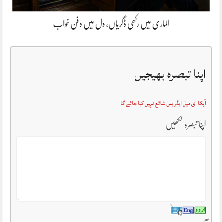
الماری میں رکھی ڈگریاں، دل میں دفن خواب
اپنا تبصرہ بھیجیں
آپکا ای میل ایڈریس شائع نہیں کیا جائے گا
اپنا تبصرہ لکھیں