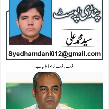
غریب، غریب تر ہوتا جا رہا ہے