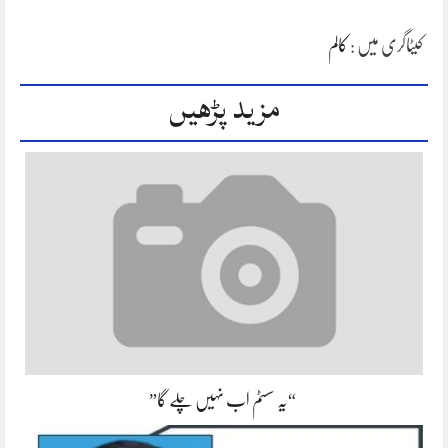
کیٹاگری میں :
کالم
مزید پڑھیں
“یہ سسٹم اب نہیں چلے گا”