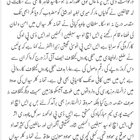
درخواست دی جس پر تا حال کوئی عملدرآمد نہ ہو سکاسید طاہر کاظمی نے شکایت کی
کہ مخالفین نے گولیاں مار کر میری اہلیہ اور بیٹی کو مضروب کر دیا مگر ابھی تک
مقدمہ درج نہ ہو سکا۔سلطان جاوید کیانی نے تھانہ کلر سیداں میں امن و امان
کی فضاء قائم رکھنے پر ایس ایچ او سید سبطین الحسنین اور ایس ڈی پی او کی
کارکردگی کو سراہا ہے ایس ایس پی انوسٹی گیشن زنیرا اظفر نے کہا ہے کہ پولیس
نے ضلع راولپنڈی میں بجلی چوروں کیخلاف ایف آئی آرز درج کروا کر ان سے
دس کروڑ روپے کی رقم وصول کی ہے،ہمارا ہدف بجلی چوروں کیخلاف کارروائی
ہے جس میں ہمیں کافی حد تک کامیابی بھی ملی ہے، تھانہ کلر سیداں کی حدود
میں ٹرانسفارمرز چوری کی وارداتوں میں ملوث آئیسکو ملازمین سمیت دیگر کیخلاف نہ
صرف مقدمہ درج کیا بلکہ مسروقہ ٹرانسفارمرز بھی برآمد کر لئے جس پر ایس ایچ او
سمیت پوری ٹیم مبارکباد کی مستحق ہے ایس ڈی پی او کہوٹہ سرکل چوہدری اثر
علی،ایس ایچ او سید سبطین الحسنین شاہ،تفتیشی آفسران اور سائلین کی کثیر تعداد
اس موقع پر موجود تھی۔کھلی کچہری میں موجود معززین علاقہ نے تھانہ کلر سیداں