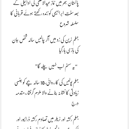
پاکستان بھر میں نمازِ عیدالاضحی کی ادائیگی کے
بعد سنتِ ابراہیمی کو زندہ رکھتے ہوئے قربانی کا
سلسلہ شروع
جہلم ٹرین کی زد میں آکر چالیس سالہ شخص جان
کی بازی ہارگیا
“یہ سسٹم اب نہیں چلے گا”
جہلم پولیس کی کارروائی،10 سالہ بچے کو جنسی
زیادتی کا نشانہ بنانے والا ملزم گرفتار،مقدمہ
درج
جہلم رکشہ اور ٹریلر میں تصادم رکشہ ڈرائیور اور