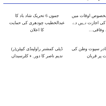
 مخصوص اوقات میں
جموں 6 تحریک شاد باد کا
ی اجازت نہیں دے
عبدالخطیب چودھری کی حمایت
 وفاقی…
کا اعلان
ہادر سپوت وطن کی
ڈپٹی کمشنر راولپنڈی کیپٹن(ر)
 پر قربان
ندیم ناصر کا دورہء کلرسیداں