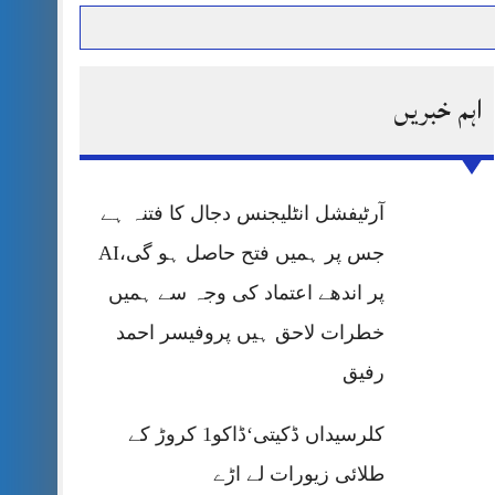
اہم خبریں
حرمت پر قربان
 کی پریس کانفرنس
آرٹیفشل انٹلیجنس دجال کا فتنہ ہے
جس پر ہمیں فتح حاصل ہو گی،AI
پر اندھے اعتماد کی وجہ سے ہمیں
خطرات لاحق ہیں پروفیسر احمد
رفیق
کلرسیداں ڈکیتی‘ڈاکو1 کروڑ کے
طلائی زیورات لے اڑے