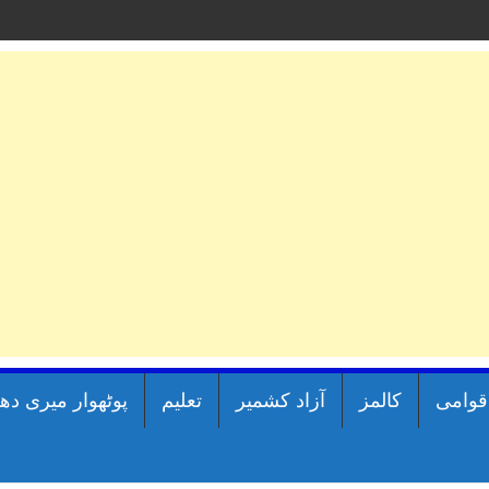
اقوامی
کالمز
آزاد کشمیر
تعلیم
پوٹھوار میری دھ