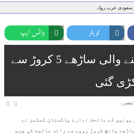
ر سعودی عرب روانہ
نہیں دے رہا، وفاقی وزیر توانائی اویس لغاری
جموں 6 تحریک شاد باد کا عبدالخطیب چودھری کی حمایت کا اعلان
 شہری کو پیش ہونے کا حکم
چارسدہ کا بہادر سپوت وطن کی 
ٹویٹر
واٹس ایپ
رسیداں
خلاف سخت ایکشن، 2 اے ایس آئی سمیت 12 اہلکاروں کو نوکری سے فارغ کردیا گیا۔
ر انداز متاثرین
اسسٹنٹ کمشنر کلرسیداں سیدہ زینب حسین
امریکا سے کراچی پہنچنے والی ساڑھے 5 کروڑ سے
اتھ سپردِ خاک
ڑی گئی
ریونیو کے ماتحت ادارے پاکستان کسٹمز نے
اڑھے پانچ کروڑ روپے سے زائد مالیت کی چرس