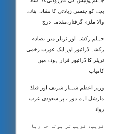
جہلم پولیس کی کارروائی،10 سالہ
بچے کو جنسی زیادتی کا نشانہ بنانے
والا ملزم گرفتار،مقدمہ درج
جہلم رکشہ اور ٹریلر میں تصادم
رکشہ ڈرائیور اور ایک عورت زخمی
ٹریلر کا ڈرائیور فرار ہونے میں
کامیاب
وزیر اعظم شہباز شریف اور فیلڈ
مارشل اہم دورے پر سعودی عرب
روانہ
غریب، غریب تر ہوتا جا رہا