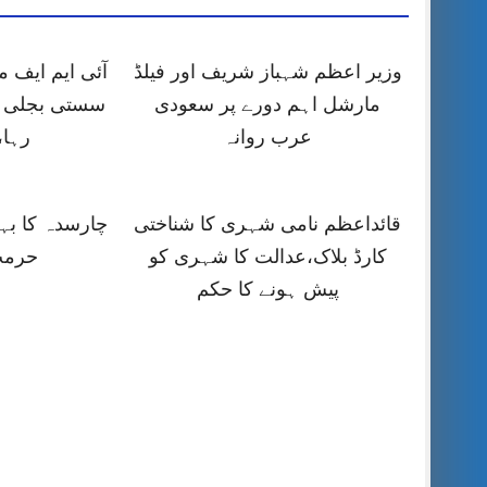
وزیر اعظم شہباز شریف اور فیلڈ
آئی ایم ایف
مارشل اہم دورے پر سعودی
سستی بجلی ک
عرب روانہ
رہا،
قائداعظم نامی شہری کا شناختی
چارسدہ کا ب
کارڈ بلاک،عدالت کا شہری کو
حرمت
پیش ہونے کا حکم