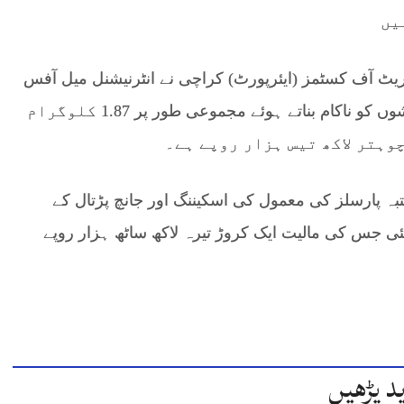
یں
ٹریٹ آف کسٹمز (ایئرپورٹ) کراچی نے انٹرنیشنل میل آفس
کراچی کے ذریعے چرس اسمگل کرنے کی دو کوششوں کو ناکام بناتے ہوئے مجموعی طور پر 1.87 کلوگرام
وہتر لاکھ تیس ہزار روپے ہے۔
مشتبہ پارسلز کی معمول کی اسکیننگ اور جانچ پڑتال کے
چرس برآمد کی گئی جس کی مالیت ایک کروڑ تیرہ لاکھ ساٹھ ہزار روپے
د پڑھیں