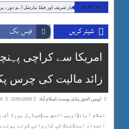
اہم خبریں
وزیر اعظم شہباز شریف اور فیلڈ مارشل اہم دورے پ
آئی ایم ایف مخصوص اوقات میں سستی بجلی کی اجازت 
قائداعظم نامی شہری کا شناختی کارڈ بلاک،عدالت کا
شیئر کریں
فیس بک
ڈپٹی کمشنر راولپنڈی کیپٹن(ر) ندیم ناصر کا دورہء کل
اسلام آباد میں غیرملکی وفود کی آمد کے موقع پر ڈیوٹی سے غائب پولیس اہلکاروں کی
مون سون بارشیں، لینڈ سلائیڈنگ اور کوٹلی ستیاں کے نظ
شہید گر وپ کیپٹنعاصم طارق مکمل فوجی اعزاز کے س
زائد مالیت کی چرس پک
اویس الحق پنڈی پوسٹ،اسلام آباد
22/01/2026
0 تبصرے
اسلام آباد(اویس الحق سے)فیڈرل بورڈ آف 
انسداد اسمگلنگ کی کاروائی کرتے ہوئے س