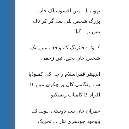
بھون نلہ میں افسوسناک حادثہ —
بزرگ شخص پلی سے گر کر نالے
میں بہہ گیا
کہوٹہ: فائرنگ کے واقعے میں ایک
شخص جاں بحق، تین زخمی
انجینئر قمراسلام راجہ کی کمبوڈیا
سے ہنگامی کال پر چکری میں 16
افراد کا کامیاب ریسکیو
عمران خان سے دوستی ہونے کے
باوجود چودھری نثار نے تحریک