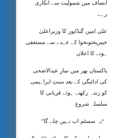
انصاف میں شمولیت سے انکاری
رہے
علی امین گنڈاپور کا وزیراعلیٰ
خیبرپختونخوا کے عہدے سے مستعفی
ہونے کا اعلان
پاکستان بھر میں نمازِ عیدالاضحی
کی ادائیگی کے بعد سنتِ ابراہیمی
کو زندہ رکھتے ہوئے قربانی کا
سلسلہ شروع
“یہ سسٹم اب نہیں چلے گا”