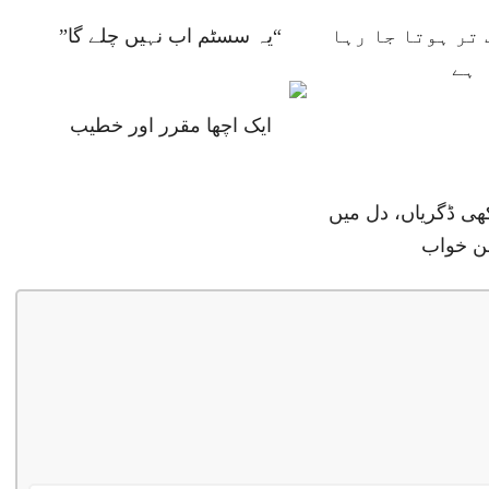
تر ہوتا جا رہا
“یہ سسٹم اب نہیں چلے گا”
ہے
ایک اچھا مقرر اور خطیب
ھی ڈگریاں، دل میں
ن خواب