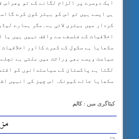
ایک دوسرے پر الزام لگانے کے تو پھراس ق
ہی ایسے ہیں تو اس کو بہتر کون کرے گااسے
کردار میں بہتری لاتی ہے۔مگر ہمارے لیڈرا
اخلاقیات کے فلسفے سے واقف نہیں ہیں یا ا
سکھایا ہے سکول کے کمرے کااور اخلاقیات
سیاست ویسے بھی وراثت میں ملتی ہے نچلے 
لگتا ہے پاکستان کے سیاستدانوں کو اقتدا
سکھایا جائے کیونکہ اس چیز کی انہیں اشد ضرورت ہے
کیٹاگری میں :
کالم
مزی