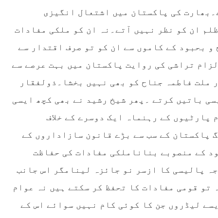
ے۔بھارت کی پاکستان میں اشتعال انگیزی
ظلم ان کو نظر نہیں آتے۔نہ ان کو ملکی مفادات
 و بحبود کے کاموں سے ان کو تو صرف اقتدار سے
زام تراشی کی روایت پاکستان میں بہت عرصے سے
ر ملت فاطمہ جناح کو بھی نہیں بخشا۔ذولفقار
سی باتیں کرتے ۔پھر شیخ رشید نے بھی کچھ ایسی
 پارٹیوں کے رہنماہ ایک دوسرے کے خلاف
 پاکستان کے سب سے بڑے قانون سازاداروں کے
بود کے منصوبے بناناملکی مفادات کی حفاظت
ہ پالیسی کا ازسر نو جائزہ لینامگر اس جانب
 تو قومی مفادات کا تحفظ کر سکتے ہیں نہ عوام
یسے لیڈروں جن کا کوئی کام نہیں سوائے اس کے