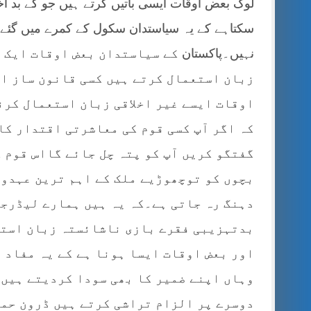
لوگ بعض اوقات ایسی باتیں کرتے ہیں جو کے بد اخل
سکتاہے کے یہ سیاستدان سکول کے کمرے میں گئے 
نہیں۔پاکستان
کے سیاستدان بعض اوقات ایک د
زبان استعمال کرتے ہیں کسی قانون ساز اد
اوقات ایسے غیر اخلاقی زبان استعمال کرن
کہ اگر آپ کسی قوم کی معاشرتی اقتدار کا
گفتگو کریں آپ کو پتہ چل جائے گااس قوم 
بچوں کو توچھوڑیے ملک کے اہم ترین عہدوں
دہنگ رہ جاتی ہے۔کہ یہ ہیں ہمارے لیڈرجو
بدتہزیبی فقرے بازی ناشائستہ زبان استعم
اور بعض اوقات ایسا ہونا ہے کے یہ مفاد 
وہاں اپنے ضمیر کا بھی سودا کردیتے ہیں۔
دوسرے پر الزام تراشی کرتے ہیں ڈرون حمل