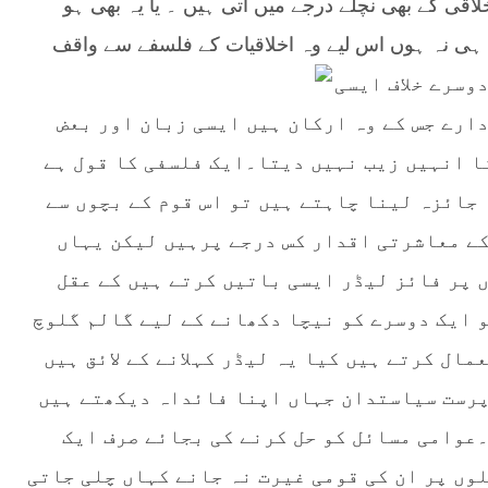
اقی کے بھی نچلے درجے میں آتی ہیں ۔ یا یہ بھی ہو
ہی نہ ہوں اس لیے وہ اخلاقیات کے فلسفے سے واقف
وسرے خلاف ایسی
ارے جس کے وہ ارکان ہیں ایسی زبان اور بعض
ا انہیں زیب نہیں دیتا۔ایک فلسفی کا قول ہے
 جائزہ لینا چاہتے ہیں تو اس قوم کے بچوں سے
کے معاشرتی اقدار کس درجے پرہیں لیکن یہاں
 پر فائز لیڈر ایسی باتیں کرتے ہیں کے عقل
 ایک دوسرے کو نیچا دکھانے کے لیے گالم گلوچ
ال کرتے ہیں کیا یہ لیڈر کہلانے کے لائق ہیں
پرست سیاستدان جہاں اپنا فائداہ دیکھتے ہیں
عوامی مسائل کو حل کرنے کی بجائے صرف ایک
وں پر ان کی قومی غیرت نہ جانے کہاں چلی جاتی