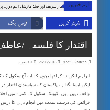
اہم خبریں
وزیر اعظم شہباز شریف اور فیلڈ مارشل اہم دورے پ
آئی ایم ایف مخصوص اوقات میں سستی بجلی کی اجازت 
شیئر کریں
فیس بک
قائداعظم نامی شہری کا شناختی کارڈ بلاک،عدالت کا
ڈپٹی کمشنر راولپنڈی کیپٹن(ر) ندیم ناصر کا دورہء کل
اسلام آباد میں غیرملکی وفود کی آمد کے موقع پر ڈیوٹی سے غائب پولیس اہلکاروں کی
اقتدار کا فلسفہ /عاطف
مون سون بارشیں، لینڈ سلائیڈنگ اور کوٹلی ستیاں کے نظ
شہید گر وپ کیپٹنعاصم طارق مکمل فوجی اعزاز کے س
Abdul Khateeb
26/06/2016
0 تبصرے
ابراہم لنکن نے کہا تھا بچوں کے لیے آج سکول کے ک
لیکن ایسا لگتا ہے پاکستان کے سیاستدان اقتدار 
واقف نہیں ہیں۔کیونکہ سکول کے کمرے میں
اخلا
فرائض کی درست سمت میں انجام دہی کا درس ملتا