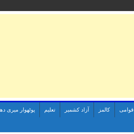
اقوامی
کالمز
آزاد کشمیر
تعلیم
پوٹھوار میری دھ