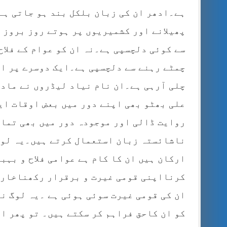
ہے۔ادھر ان کی زبان بلکل بند ہو جاتی ہ
پھیلانے اور کشمیریوں پر ہوتے روز بروز 
سے کوئی دلچسپی ہے۔نہ ان کو عوام کے فلاح
چمٹے رہنے سے دلچسپی ہے۔ایک دوسرے پر ال
چلی آرہی ہے۔ان نام نیاد لیڈروں نے ماد
علی بھٹو بھی اپنے دور میں بعض اوقات ای
روایت ڈالی اور موجودہ دور میں بھی تمام
ناشائستہ زبان استعمال کرتے ہیں۔یہ لوگ
ارکان ہیں ان کا کام ہے عوامی فلاح و بہ
کرنااپنی قومی غیرت و برقرار رکھناخارج
ان کی قومی غیرت سوئی ہوئی ہے ۔یہ لوگ نہ
کو ان کاحق فراہم کر سکتے ہیں۔ تو پھر ا