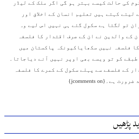
وم کی حالت کیسے بہتر ہو گی اگر ملک کے لیڈر
 لیئے کہتے ہیں تعلیم انسان کے اخلاق اور
ن تو لگتا ہے سکول گئے ہی نہیں اس لیے وہ
ن کے والدین نے ان کے صرف اقتدار کا فلسفہ
 کا فلسفہ نہیں سکھایاکیونکہ پاکستان میں
طبقے کو تو ویسے بھی اوپر نہیں آنے دیاجاتا۔
ر کے فلسفے سے پہلے سکول کے کمرے کا فلسفہ
۔{jcomments on}
د پڑھیں