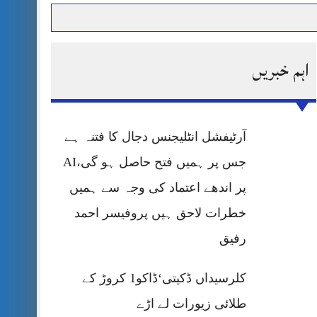
اہم خبریں
حرمت پر قربان
 کی پریس کانفرنس
آرٹیفشل انٹلیجنس دجال کا فتنہ ہے
جس پر ہمیں فتح حاصل ہو گی،AI
پر اندھے اعتماد کی وجہ سے ہمیں
خطرات لاحق ہیں پروفیسر احمد
رفیق
کلرسیداں ڈکیتی‘ڈاکو1 کروڑ کے
طلائی زیورات لے اڑے