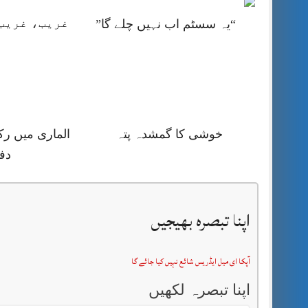
غریب، غریب 
“یہ سسٹم اب نہیں چلے گا”
خوشی کا گمشدہ پتہ
الماری میں رک
دف
اپنا تبصرہ بھیجیں
آپکا ای میل ایڈریس شائع نہیں کیا جائے گا
اپنا تبصرہ لکھیں