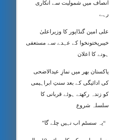
انصاف میں شمولیت سے انکاری
رہے
علی امین گنڈاپور کا وزیراعلیٰ
خیبرپختونخوا کے عہدے سے مستعفی
ہونے کا اعلان
پاکستان بھر میں نمازِ عیدالاضحی
کی ادائیگی کے بعد سنتِ ابراہیمی
کو زندہ رکھتے ہوئے قربانی کا
سلسلہ شروع
“یہ سسٹم اب نہیں چلے گا”