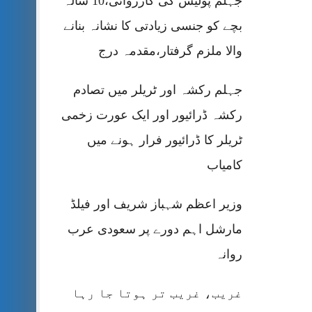
جہلم پولیس کی کارروائی،10 سالہ
بچے کو جنسی زیادتی کا نشانہ بنانے
والا ملزم گرفتار،مقدمہ درج
جہلم رکشہ اور ٹریلر میں تصادم
رکشہ ڈرائیور اور ایک عورت زخمی
ٹریلر کا ڈرائیور فرار ہونے میں
کامیاب
وزیر اعظم شہباز شریف اور فیلڈ
مارشل اہم دورے پر سعودی عرب
روانہ
غریب، غریب تر ہوتا جا رہا