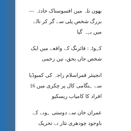
بھون نلہ میں افسوسناک حادثہ —
بزرگ شخص پلی سے گر کر نالے
میں بہہ گیا
کہوٹہ: فائرنگ کے واقعے میں ایک
شخص جاں بحق، تین زخمی
انجینئر قمراسلام راجہ کی کمبوڈیا
سے ہنگامی کال پر چکری میں 16
افراد کا کامیاب ریسکیو
عمران خان سے دوستی ہونے کے
باوجود چودھری نثار نے تحریک