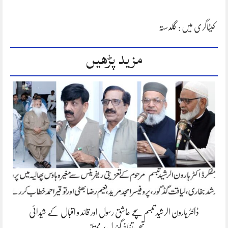
کیٹاگری میں :
گلدستہ
مزید پڑھیں
ڈاکٹر ہارون الرشید تبسم سچے عاشق رسول اور قائد و اقبال کے شیدائی
تھے،تفاخرگوندل/ممتاز…