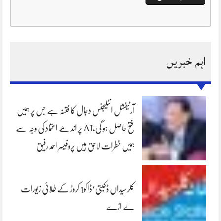
اہم خبریں
آرٹیفشل انٹلیجنس دجال کا فتنہ ہے جس پر ہمیں
فتح حاصل ہو گی،AI پر اندھے اعتماد کی وجہ سے
ہمیں خطرات لاحق ہیں پروفیسر احمد رفیق
کلرسیداں ڈکیتی‘ڈاکو1 کروڑ کے طلائی زیورات
لے اڑے