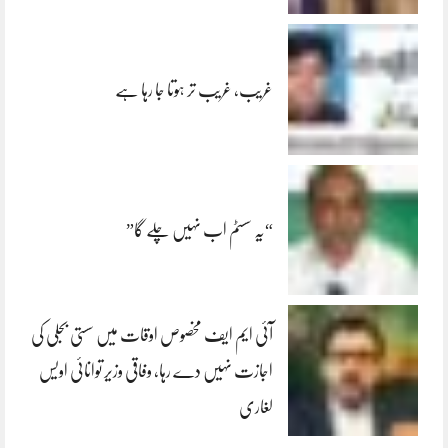
غریب، غریب تر ہوتا جا رہا ہے
“یہ سسٹم اب نہیں چلے گا”
آئی ایم ایف مخصوص اوقات میں سستی بجلی کی
اجازت نہیں دے رہا، وفاقی وزیر توانائی اویس
لغاری