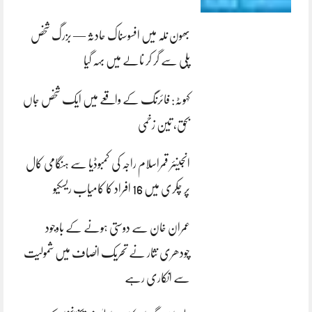
بھون نلہ میں افسوسناک حادثہ — بزرگ شخص
پلی سے گر کر نالے میں بہہ گیا
کہوٹہ: فائرنگ کے واقعے میں ایک شخص جاں
بحق، تین زخمی
انجینئر قمراسلام راجہ کی کمبوڈیا سے ہنگامی کال
پر چکری میں 16 افراد کا کامیاب ریسکیو
عمران خان سے دوستی ہونے کے باوجود
چودھری نثار نے تحریک انصاف میں شمولیت
سے انکاری رہے