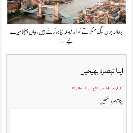
برطانیہ جہاں لوگ مسکراتے کم اور فیصلہ زیادہ کرتے ہیں، وہاں پہنچنا میرے
لیے…
اپنا تبصرہ بھیجیں
آپکا ای میل ایڈریس شائع نہیں کیا جائے گا
اپنا تبصرہ لکھیں