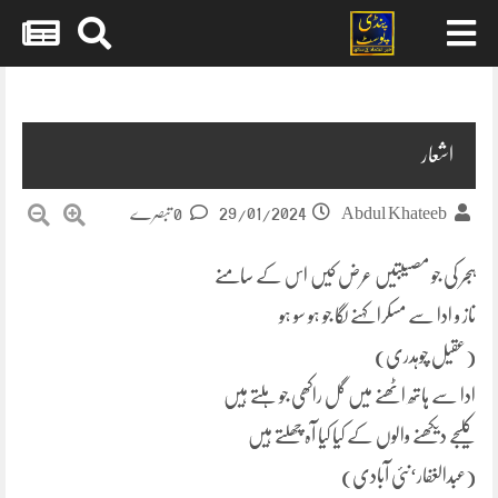
Skip
to
content
اشعار
29/01/2024
Abdul Khateeb
0 تبصرے
ہجر کی جو مصیبتیں عرض کیں اس کے سامنے
ناز و ادا سے مسکرا کہنے لگا جو ہو سو ہو
(عقیل چوہدری)
ادا سے ہاتھ اٹھنے میں گل راکھی جو ہلتے ہیں
کلیجے دیکھنے والوں کے کیا کیا آہ چھلتے ہیں
(عبدالغفار‘نئی آبادی)