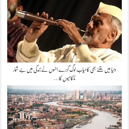
دنیا میں جتنے بھی کامیاب لوگ گزرے انہوں نےزندگی میں بے شمار
ناکامیوں کا…