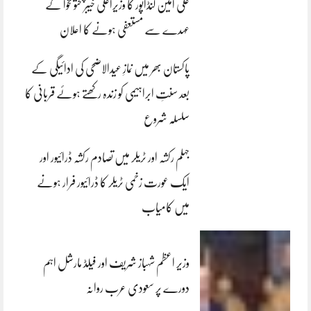
علی امین گنڈاپور کا وزیراعلیٰ خیبرپختونخوا کے
عہدے سے مستعفی ہونے کا اعلان
پاکستان بھر میں نمازِ عیدالاضحی کی ادائیگی کے
بعد سنتِ ابراہیمی کو زندہ رکھتے ہوئے قربانی کا
سلسلہ شروع
جہلم رکشہ اور ٹریلر میں تصادم رکشہ ڈرائیور اور
ایک عورت زخمی ٹریلر کا ڈرائیور فرار ہونے
میں کامیاب
وزیر اعظم شہباز شریف اور فیلڈ مارشل اہم
دورے پر سعودی عرب روانہ