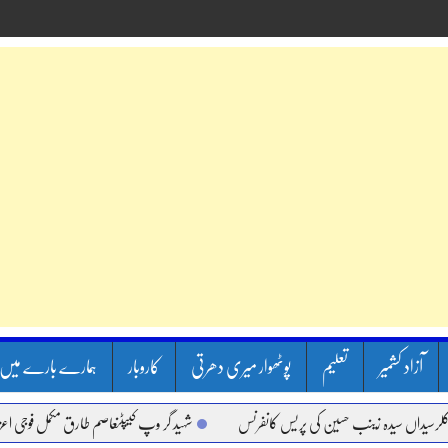
آزاد کشمیر
تعلیم
پوٹھوار میری دھرتی
کاروبار
ہمارے بارے میں
ں سیدہ زینب حسین کی پریس کانفرنس
شہید گر وپ کیپٹنعاصم طارق مکمل فوجی اعزاز کے سات