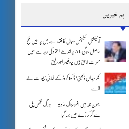
اہم خبریں
آرٹیفشل انٹلیجنس دجال کا فتنہ ہے جس پر ہمیں فتح
حاصل ہو گی،AI پر اندھے اعتماد کی وجہ سے ہمیں
خطرات لاحق ہیں پروفیسر احمد رفیق
کلرسیداں ڈکیتی‘ڈاکو1 کروڑ کے طلائی زیورات لے
اڑے
بھون نلہ میں افسوسناک حادثہ — بزرگ شخص پلی
سے گر کر نالے میں بہہ گیا