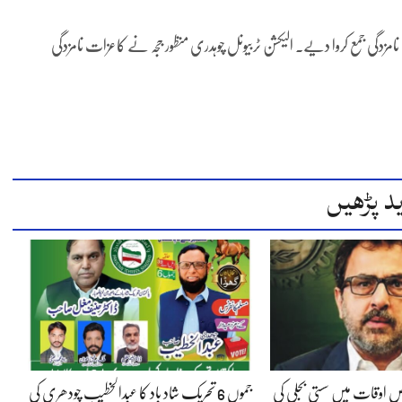
امزدگی جمع کروا دیے۔ الیکشن ٹربیونل چوہدری منظور ججہ نے کاعزات نامزدگی
د پڑھیں
 اوقات میں سستی بجلی کی
جموں 6 تحریک شاد باد کا عبدالخطیب چودھری کی