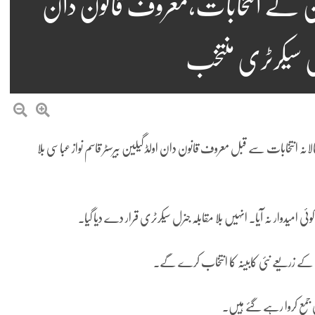
ایشن کے انتخابات،معروف قانون دان
نرل سیکرٹری منتخب
نہ انتخابات سے قبل معروف قانون دان اولڈ گیلین بیرسٹر قاسم نواز عباسی بلا
یدوار نہ آیا۔ انہیں بلا مقابلہ جنرل سیکرٹری قرار دے دیا گیا۔
 جمع کروا رہے گئے ہیں۔