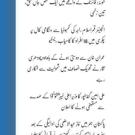
کہوٹہ: فائرنگ کے واقعے میں ایک شخص جاں بحق،
تین زخمی
انجینئر قمراسلام راجہ کی کمبوڈیا سے ہنگامی کال پر
چکری میں 16 افراد کا کامیاب ریسکیو
عمران خان سے دوستی ہونے کے باوجود چودھری
نثار نے تحریک انصاف میں شمولیت سے انکاری
رہے
علی امین گنڈاپور کا وزیراعلیٰ خیبرپختونخوا کے عہدے
سے مستعفی ہونے کا اعلان
پاکستان بھر میں نمازِ عیدالاضحی کی ادائیگی کے بعد
سنتِ ابراہیمی کو زندہ رکھتے ہوئے قربانی کا سلسلہ