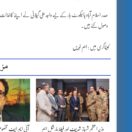
صدر اسلام آباد ہائیکورٹ بار کے لیے واجد علی گیلانی نے اپنے کاغذات ن
وصول کئے ہیں۔
کیٹاگری میں :
اہم خبریں
مزی
وزیر اعظم شہباز شریف اور فیلڈ مارشل اہم
آئی ایم ایف مخصوص