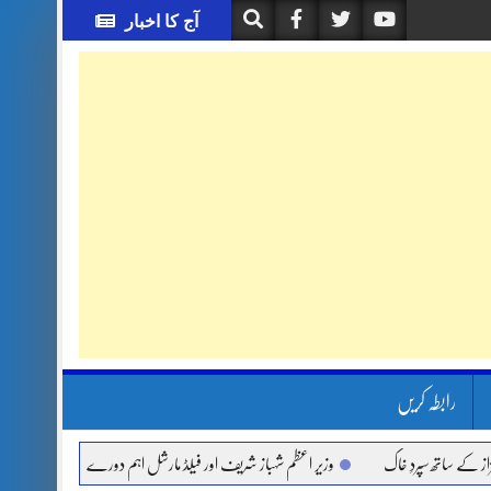
آج کا اخبار
رابطہ کریں
ھ سپردِ خاک
وزیر اعظم شہباز شریف اور فیلڈ مارشل اہم دورے پر سعودی عرب روانہ