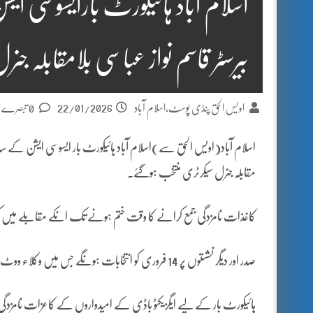
اسلام آباد ہائیکورٹ بارایسوسی 
بیرسٹر قاسم نواز عباسی بلامقابلہ ج
22/01/2026
اویس الحق پنڈی پوسٹ،اسلام آباد
0 تبصرے
اسلام آباد(اویس الحق سے)اسلام آباد ہائیکورٹ بار ایسوسی ایشن کے سالا
مقابلہ جنرل سیکرٹری منتخب ہوگئے۔
کاغذات نامزدگی جمع کرانے کا وقت ختم ہونے تک انکے مقابلے میں کوئی ام
صدر اور دیگر نشستوں پر 14 فروری کو انتخابات ہونگے جس میں وکلاء ووٹ کے زریعے نئی کابینہ کا انتخاب کرے گے۔
ہائیکورٹ بار کے لیے ایگزیکٹو باڈی کے امیدواروں کے کاعزات نامزدگی