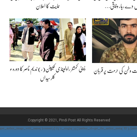
 دے رہا، وفاقی…
حمایت کا اعلان
ڈپٹی کمشنر راولپنڈی کیپٹن(ر) ندیم ناصر کا دورہء
پوت وطن کی حرمت پر قربان
کلرسیداں
Copyright © 2021, Pindi Post All Rights Reserved.