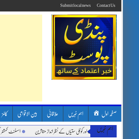
Skip
Submit local news
Contact Us
to
content
صفحہ اول
اہم خبریں
علاقائی
بین الاقوامی
کالمز
اہم خبریں
 بارشیں، لینڈ سلائیڈنگ اور کوٹلی ستیاں کے نظر انداز متاثرین
اسسٹنٹ کمشنر کلرسیدا