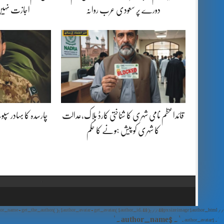
دورے پر سعودی عرب روانہ
اجازت نہیں
قائداعظم نامی شہری کا شناختی کارڈ بلاک،عدالت
چارسدہ کا بہادر س
کا شہری کو پیش ہونے کا حکم
// Show Author Image with Author Name in UrduPaper Theme function urdu_paper_author_image_with_name($content) { if (is_single()) { $author_id = get_the_author_meta('ID'); $author_name = get_the_author(); $author_avatar = get_avatar($author_id, 48); // 48px size image $author_html = '
' . $author_name . '
' . $author_avatar . '