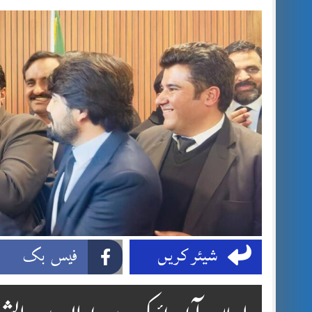
شیئر کریں
فیس بک