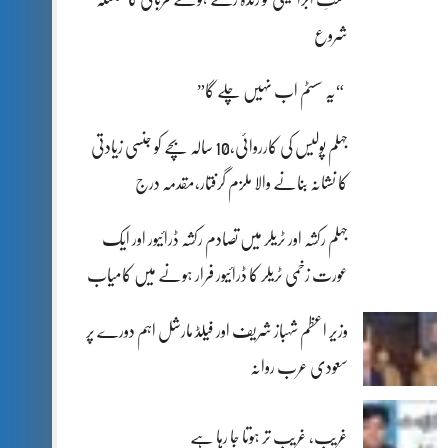
شروع
“یہ سسٹم اب نہیں چلے گا”
جہلم پولیس کی کارروائی،10 سالہ بچے کو جنسی زیادتی
کا نشانہ بنانے والا ملزم گرفتار،مقدمہ درج
جہلم رکشہ اور ٹریلر میں تصادم رکشہ ڈرائیور اور ایک
عورت زخمی ٹریلر کا ڈرائیور فرار ہونے میں کامیاب
وزیر اعظم شہباز شریف اور فیلڈ مارشل اہم دورے پر
سعودی عرب روانہ
غریب، غریب تر ہوتا جا رہا ہے