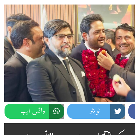
ٹویٹر
واٹس ایپ