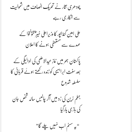
چودھری نثار نے تحریک انصاف میں شمولیت
سے انکاری رہے
علی امین گنڈاپور کا وزیراعلیٰ خیبرپختونخوا کے
عہدے سے مستعفی ہونے کا اعلان
پاکستان بھر میں نمازِ عیدالاضحی کی ادائیگی کے
بعد سنتِ ابراہیمی کو زندہ رکھتے ہوئے قربانی کا
سلسلہ شروع
جہلم ٹرین کی زد میں آکر چالیس سالہ شخص جان
کی بازی ہارگیا
“یہ سسٹم اب نہیں چلے گا”