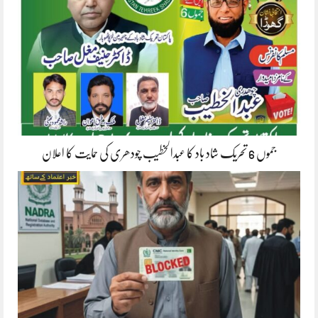
جموں 6 تحریک شاد باد کا عبدالخطیب چودھری کی حمایت کا اعلان