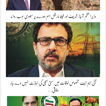
وزیر اعظم شہباز شریف اور فیلڈ مارشل اہم دورے پر سعودی عرب روانہ
آئی ایم ایف مخصوص اوقات میں سستی بجلی کی اجازت نہیں دے رہا،
وفاقی…