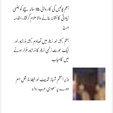
جہلم پولیس کی کارروائی،10 سالہ بچے کو جنسی
زیادتی کا نشانہ بنانے والا ملزم گرفتار،مقدمہ
درج
جہلم رکشہ اور ٹریلر میں تصادم رکشہ ڈرائیور اور
ایک عورت زخمی ٹریلر کا ڈرائیور فرار ہونے
میں کامیاب
وزیر اعظم شہباز شریف اور فیلڈ مارشل اہم
دورے پر سعودی عرب روانہ