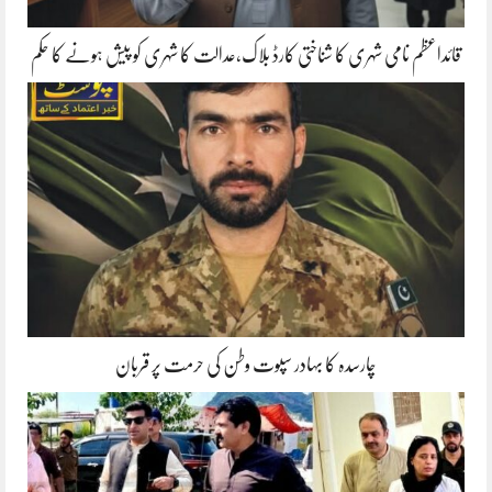
قائداعظم نامی شہری کا شناختی کارڈ بلاک،عدالت کا شہری کو پیش ہونے کا حکم
چارسدہ کا بہادر سپوت وطن کی حرمت پر قربان