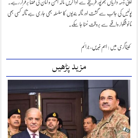
اپنی ذمہ داریاں بھرپور طریقے سے ادا کریں تاکہ امن و امان کی فضا برقرار رہے۔
پولیس کی جانب سے گشت اور ناکہ بندیوں کا سلسلہ بھی جاری ہے تاکہ کسی بھی
ناخوشگوار واقعے سے بروقت نمٹا جا سکے۔
کیٹاگری میں :
اہم خبریں
،
جرائم
مزید پڑھیں