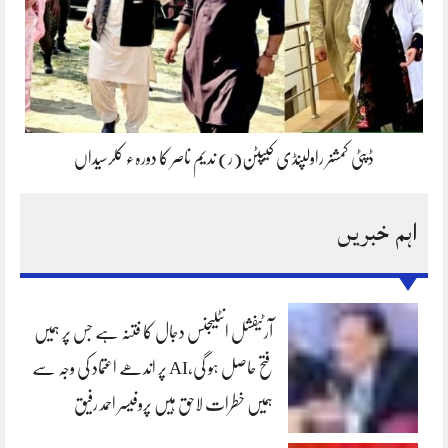
ڈپٹی کمشنر راولپنڈی کیپٹن(ر) ندیم ناصر کا دورہء کلرسیداں
اہم خبریں
آرٹیفشل انٹلیجنس دجال کا فتنہ ہے جس پر ہمیں
فتح حاصل ہو گی،AI پر اندھے اعتماد کی وجہ سے
ہمیں خطرات لاحق ہیں پروفیسر احمد رفیق