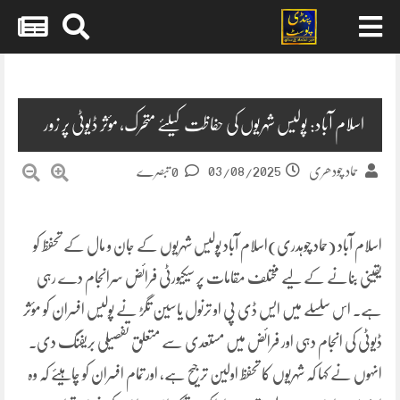
Skip
to
content
اسلام آباد: پولیس شہریوں کی حفاظت کیلئے متحرک، مؤثر ڈیوٹی پر زور
03/08/2025
حماد چودھری
0 تبصرے
اسلام آباد (حماد چوہدری)اسلام آباد پولیس شہریوں کے جان و مال کے تحفظ کو
یقینی بنانے کے لیے مختلف مقامات پر سیکیورٹی فرائض سرانجام دے رہی
ہے۔ اس سلسلے میں ایس ڈی پی او ترنول یاسین تگڑ نے پولیس افسران کو مؤثر
ڈیوٹی کی انجام دہی اور فرائض میں مستعدی سے متعلق تفصیلی بریفنگ دی۔
انہوں نے کہا کہ شہریوں کا تحفظ اولین ترجیح ہے، اور تمام افسران کو چاہیئے کہ وہ