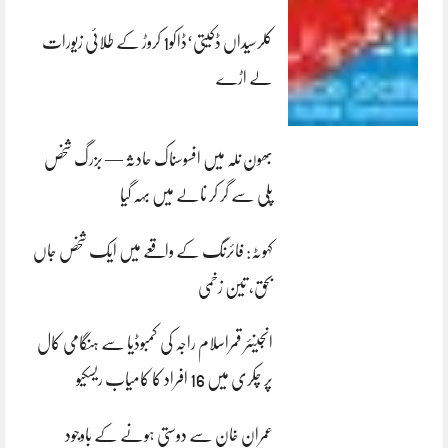
کلرسیداں ڈکیتی‘ڈاکو1 کروڑ کے طلائی زیورات
لے اڑے
بھون نلہ میں افسوسناک حادثہ — بزرگ شخص
پلی سے گر کر نالے میں بہہ گیا
کہوٹہ: فائرنگ کے واقعے میں ایک شخص جاں
بحق، تین زخمی
انجینئر قمراسلام راجہ کی کمبوڈیا سے ہنگامی کال
پر چکری میں 16 افراد کا کامیاب ریسکیو
عمران خان سے دوستی ہونے کے باوجود