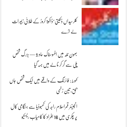
کلرسیداں ڈکیتی‘ڈاکو1 کروڑ کے طلائی زیورات
لے اڑے
بھون نلہ میں افسوسناک حادثہ — بزرگ شخص
پلی سے گر کر نالے میں بہہ گیا
کہوٹہ: فائرنگ کے واقعے میں ایک شخص جاں
بحق، تین زخمی
انجینئر قمراسلام راجہ کی کمبوڈیا سے ہنگامی کال
پر چکری میں 16 افراد کا کامیاب ریسکیو