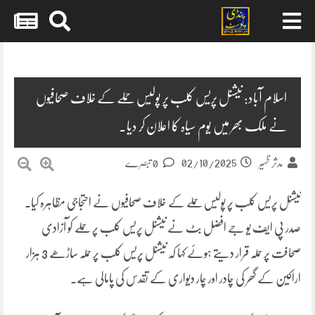
Skip
to
content
اسلام آباد: نیشنل پریس کلب پر پولیس حملے کے خلاف صحافیوں
نے ملک بھر میں یوم سیاہ کا اعلان کر دیا.
02/10/2025
مدثر ظہیر
0 تبصرے
نیشنل پریس کلب پر پولیس حملے کے خلاف صحافیوں نے احتجاجی مظاہرہ کیا۔
صدر پی ایف یو جے افضل بٹ نے نیشنل پریس کلب پر حملے کو آزادی
صحافت پر حملہ قرار دیتے ہوئے کہا کہ نیشنل پریس کلب پر حملہ ساڑھے 3 ہزار
اراکین کے گھر کی چادر اور چار دیواری کے تقدس کی پامالی ہے۔