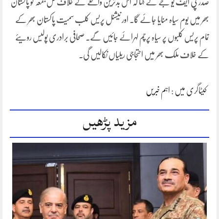
صدر پی ایف یو جے نے کہا کہ اس بدترین واقعے کے خلاف کل جمعہ کو پاکستان
بھر میں یوم سیاہ منایا جائے گا۔ اور نیشنل پریس کلب سمیت پاکستان بھر کے
تمام پریس کلبوں پر سیاہ پرچم لہرائے جائیں گے۔ صحافی برادری پولیس رویئے
کے خلاف ملک بھر میں احتجاجی ریلیاں نکالیں گی۔
کیٹاگری میں :
اہم خبریں
مزید پڑھیں