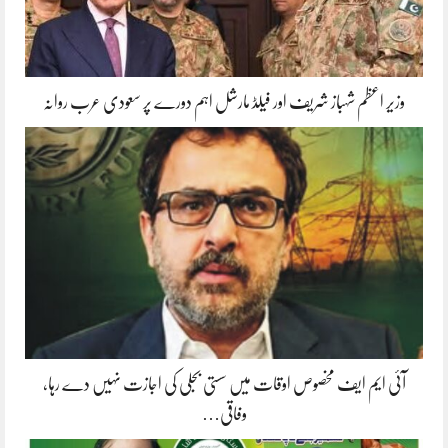
وزیر اعظم شہباز شریف اور فیلڈ مارشل اہم دورے پر سعودی عرب روانہ
آئی ایم ایف مخصوص اوقات میں سستی بجلی کی اجازت نہیں دے رہا،
وفاقی…