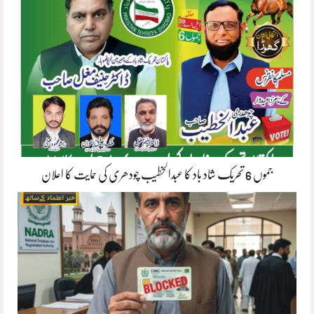
جموں 6 تحریک شاد باد کا عبدالخطیب چودھری کی حمایت کا اعلان