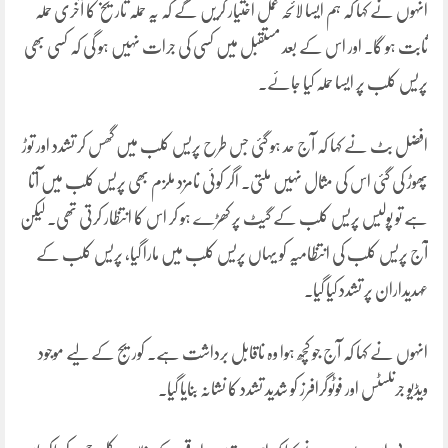
انہوں نے کہا کہ ہم ایسا لائحہ عمل اختیار کریں گے کہ یہ حملہ تاریخ کا آخری حملہ
ثابت ہو گا۔ اور اس کے بعد مستقبل میں کسی کی جرات نہیں ہو گی کہ کسی بھی
پریس کلب پر ایسا حملہ کیا جائے۔
افضل بٹ نے کہا کہ آج حد ہو گئی جس طرح پریس کلب میں گھس کر تشدد اور توڑ
پھوڑ کی گئی اس کی مثال نہیں ملتی۔ اگر کوئی نامزد ملزم بھی پریس کلب میں آتا
ہے تو پولیس پریس کلب کے گیٹ پر کھڑے ہو کر اس کا انتظار کرتی تھی۔ لیکن
آج پریس کلب کی انتظامیہ کو یہاں پریس کلب میں مارا گیا، پریس کلب کے
عہدیداران پر تشدد کیا گیا۔
انہوں نے کہا کہ آج جو کچھ ہوا وہ ناقابل برداشت ہے۔ کوریج کے لیے موجود
ویڈیو جرنلسٹس اور فوٹوگرافرز کو شدید تشدد کا نشانہ بنایا گیا۔