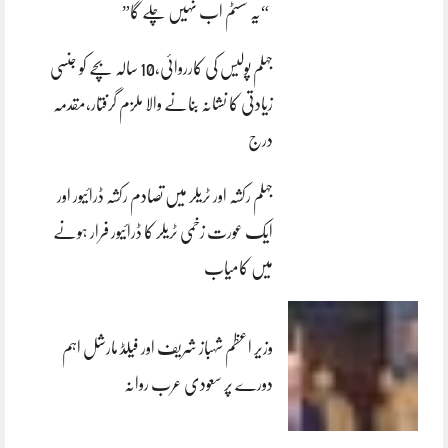
“یہ سسٹم اب نہیں چلے گا”
جہلم پولیس کی کارروائی،10 سالہ بچے کو جنسی
زیادتی کا نشانہ بنانے والا ملزم گرفتار،مقدمہ
درج
جہلم رکشہ اور ٹریلر میں تصادم رکشہ ڈرائیور اور
ایک عورت زخمی ٹریلر کا ڈرائیور فرار ہونے
میں کامیاب
وزیر اعظم شہباز شریف اور فیلڈ مارشل اہم
دورے پر سعودی عرب روانہ