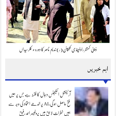
ڈپٹی کمشنر راولپنڈی کیپٹن(ر) ندیم ناصر کا دورہء کلرسیداں
اہم خبریں
آرٹیفشل انٹلیجنس دجال کا فتنہ ہے جس پر ہمیں
فتح حاصل ہو گی،AI پر اندھے اعتماد کی وجہ سے
ہمیں خطرات لاحق ہیں پروفیسر احمد رفیق