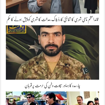
قائداعظم نامی شہری کا شناختی کارڈ بلاک،عدالت کا شہری کو پیش ہونے کا حکم
چارسدہ کا بہادر سپوت وطن کی حرمت پر قربان