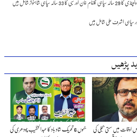
ور سپاہی اشرف علی شامل ہیں
د پڑھیں
 اوقات میں سستی بجلی کی
جموں 6 تحریک شاد باد کا عبدالخطیب چودھری کی