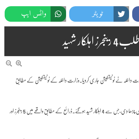
ٹویٹر
واٹس ایپ
کار شہید
وزارت داخلہ نے نوٹیفکیشن جاری کردیا۔وزارت داخلہ کے نوٹیفکیشن کے مطابق
واضح رہے کہ سری نگر ہائی وے پر شرپسندوں نے رینجرز اہلکاروں پر گاڑی چڑھا دی،جس سے 4 اہلکار شہید ہوگئے۔ذرائع کے مطابق واقعے میں 5 رینجرز اور