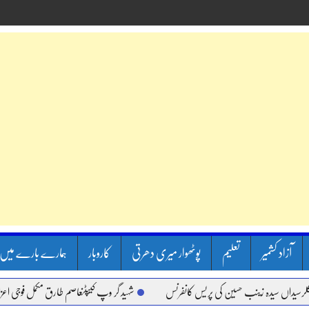
آزاد کشمیر
تعلیم
پوٹھوار میری دھرتی
کاروبار
ہمارے بارے میں
ں سیدہ زینب حسین کی پریس کانفرنس
شہید گر وپ کیپٹنعاصم طارق مکمل فوجی اعزاز کے سا