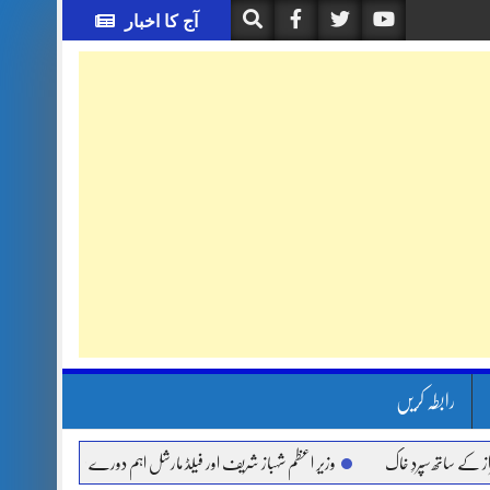
آج کا اخبار
رابطہ کریں
تھ سپردِ خاک
وزیر اعظم شہباز شریف اور فیلڈ مارشل اہم دورے پر سعودی عرب روانہ