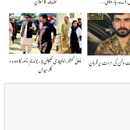
 دے رہا، وفاقی…
حمایت کا اعلان
ڈپٹی کمشنر راولپنڈی کیپٹن(ر) ندیم ناصر کا دورہء
پوت وطن کی حرمت پر قربان
کلرسیداں