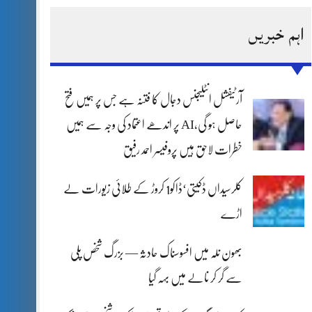
اہم خبریں
آرٹیفشل انٹلیجنس دجال کا فتنہ ہے جس پر ہمیں فتح
حاصل ہو گی،AI پر اندھے اعتماد کی وجہ سے ہمیں
خطرات لاحق ہیں پروفیسر احمد رفیق
کلرسیداں ڈکیتی‘ڈاکو1 کروڑ کے طلائی زیورات لے
اڑے
بھون نلہ میں افسوسناک حادثہ — بزرگ شخص پلی
سے گر کر نالے میں بہہ گیا