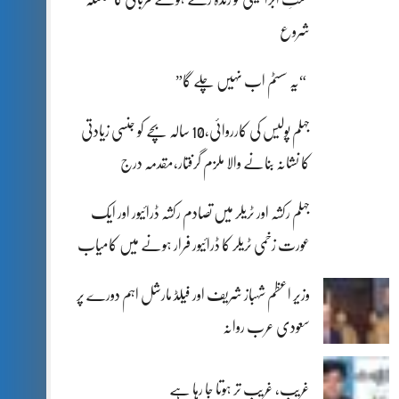
شروع
“یہ سسٹم اب نہیں چلے گا”
جہلم پولیس کی کارروائی،10 سالہ بچے کو جنسی زیادتی
کا نشانہ بنانے والا ملزم گرفتار،مقدمہ درج
جہلم رکشہ اور ٹریلر میں تصادم رکشہ ڈرائیور اور ایک
عورت زخمی ٹریلر کا ڈرائیور فرار ہونے میں کامیاب
وزیر اعظم شہباز شریف اور فیلڈ مارشل اہم دورے پر
سعودی عرب روانہ
غریب، غریب تر ہوتا جا رہا ہے