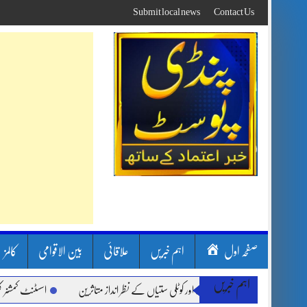
Skip
Submit local news
Contact Us
to
content
صفحہ اول
اہم خبریں
علاقائی
بین الاقوامی
کالمز
اہم خبریں
ن بارشیں، لینڈ سلائیڈنگ اور کوٹلی ستیاں کے نظر انداز متاثرین
اسسٹنٹ کمشنر کلرسیدا