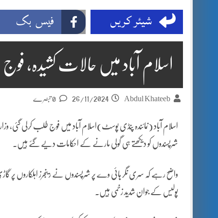
شیئر کریں
فیس بک
اسلام آباد میں حالات کشیدہ، فوج طلب4 رینجرز اہل
26/11/2024
Abdul Khateeb
0 تبصرے
اسلام آباد (نمائندہ پنڈی پوسٹ)اسلام آباد میں فوج طلب کرلی گئی، 
شرپسندوں کو دیکھتے ہی گولی مارنے کے احکامات دیے گئے ہیں۔
پولیس کے جوان شدید زخمی ہیں۔