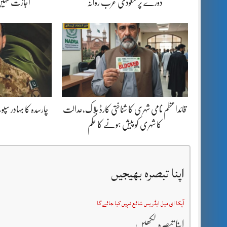
دورے پر سعودی عرب روانہ
اجازت نہیں
قائداعظم نامی شہری کا شناختی کارڈ بلاک،عدالت
چارسدہ کا بہادر س
کا شہری کو پیش ہونے کا حکم
اپنا تبصرہ بھیجیں
آپکا ای میل ایڈریس شائع نہیں کیا جائے گا
اپنا تبصرہ لکھیں