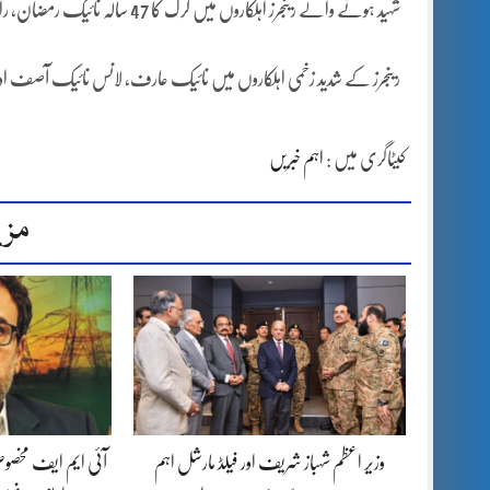
شہید ہونے والے رینجرز اہلکاروں میں کرک کا 47 سالہ نائیک رمضان، راولپنڈی کا 29 سالہ سپاہی گلفام خان اور سبی کا 33 سالہ سپاہی شاہنواز شامل ہیں
رینجرز کے شدید زخمی اہلکاروں میں نائیک عارف، لانس نائیک آصف ا
کیٹاگری میں :
اہم خبریں
مزی
وزیر اعظم شہباز شریف اور فیلڈ مارشل اہم
آئی ایم ایف مخصوص