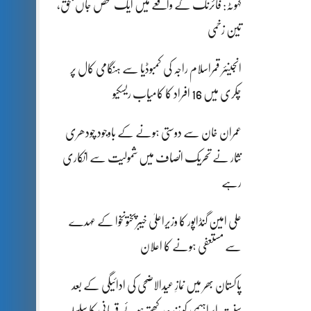
کہوٹہ: فائرنگ کے واقعے میں ایک شخص جاں بحق،
تین زخمی
انجینئر قمراسلام راجہ کی کمبوڈیا سے ہنگامی کال پر
چکری میں 16 افراد کا کامیاب ریسکیو
عمران خان سے دوستی ہونے کے باوجود چودھری
نثار نے تحریک انصاف میں شمولیت سے انکاری
رہے
علی امین گنڈاپور کا وزیراعلیٰ خیبرپختونخوا کے عہدے
سے مستعفی ہونے کا اعلان
پاکستان بھر میں نمازِ عیدالاضحی کی ادائیگی کے بعد
سنتِ ابراہیمی کو زندہ رکھتے ہوئے قربانی کا سلسلہ