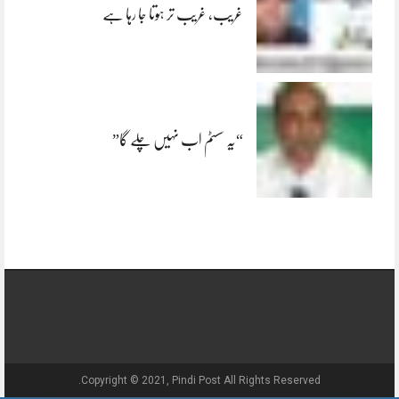
غریب، غریب تر ہوتا جا رہا ہے
“یہ سسٹم اب نہیں چلے گا”
Copyright © 2021, Pindi Post All Rights Reserved.