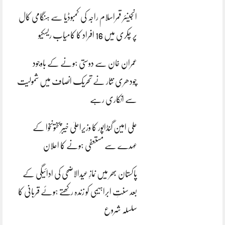
انجینئر قمراسلام راجہ کی کمبوڈیا سے ہنگامی کال
پر چکری میں 16 افراد کا کامیاب ریسکیو
عمران خان سے دوستی ہونے کے باوجود
چودھری نثار نے تحریک انصاف میں شمولیت
سے انکاری رہے
علی امین گنڈاپور کا وزیراعلیٰ خیبرپختونخوا کے
عہدے سے مستعفی ہونے کا اعلان
پاکستان بھر میں نمازِ عیدالاضحی کی ادائیگی کے
بعد سنتِ ابراہیمی کو زندہ رکھتے ہوئے قربانی کا
سلسلہ شروع