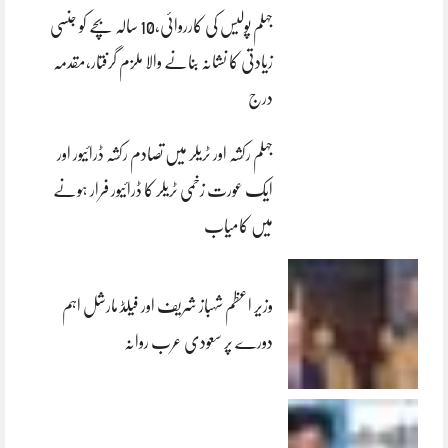
جہلم پولیس کی کارروائی،10 سالہ بچے کو جنسی
زیادتی کا نشانہ بنانے والا ملزم گرفتار،مقدمہ
درج
جہلم رکشہ اور ٹریلر میں تصادم رکشہ ڈرائیور اور
ایک عورت زخمی ٹریلر کا ڈرائیور فرار ہونے
میں کامیاب
وزیر اعظم شہباز شریف اور فیلڈ مارشل اہم
دورے پر سعودی عرب روانہ