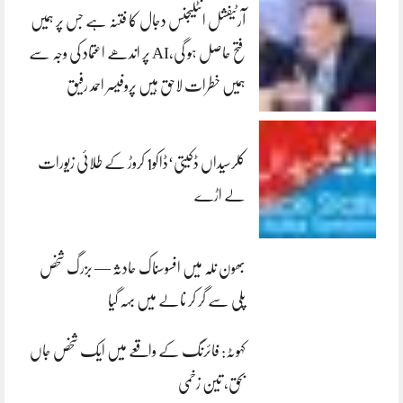
آرٹیفشل انٹلیجنس دجال کا فتنہ ہے جس پر ہمیں
فتح حاصل ہو گی،AI پر اندھے اعتماد کی وجہ سے
ہمیں خطرات لاحق ہیں پروفیسر احمد رفیق
کلرسیداں ڈکیتی‘ڈاکو1 کروڑ کے طلائی زیورات
لے اڑے
بھون نلہ میں افسوسناک حادثہ — بزرگ شخص
پلی سے گر کر نالے میں بہہ گیا
کہوٹہ: فائرنگ کے واقعے میں ایک شخص جاں
بحق، تین زخمی