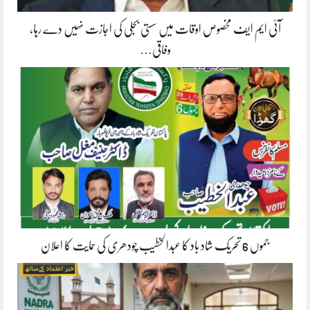
آئی ایم ایف مخصوص اوقات میں سستی بجلی کی اجازت نہیں دے رہا،
وفاقی…
جموں 6 تحریک شاد باد کا عبدالخطیب چودھری کی حمایت کا اعلان