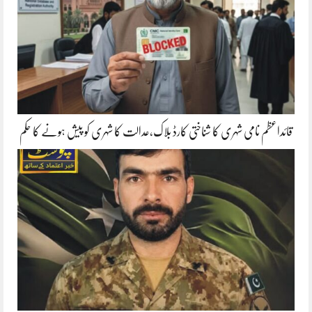
قائداعظم نامی شہری کا شناختی کارڈ بلاک،عدالت کا شہری کو پیش ہونے کا حکم