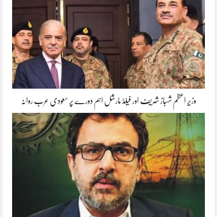
وزیر اعظم شہباز شریف اور فیلڈ مارشل اہم دورے پر سعودی عرب روانہ