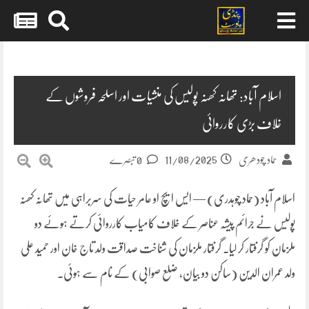
Skip
to
content
اسلام آباد: تھانہ کھنہ پولیس کی منشیات اور اسلحہ فروشوں کے
خلاف بڑی کارروائی
11/08/2025
حماد چودھری
0 تبصرے
اسلام آباد (حماد چوہدری) — ایس ایچ او عامر حیات کی سربراہی میں تھانہ کھنہ
پولیس نے جرائم پیشہ عناصر کے خلاف کامیاب کارروائی کرتے ہوئے دو
ملزمان کو گرفتار کر لیا۔ گرفتار ملزمان کی شناخت صداقت ولد تاج خان اور حمید علی
ولد عمران الدین (ساکن دو بیان، ضلع صوابی) کے نام سے ہوئی۔