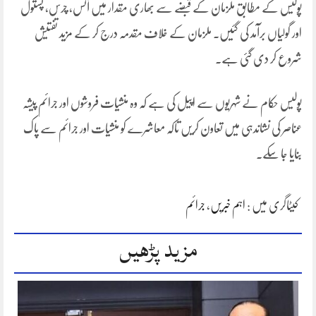
پولیس کے مطابق ملزمان کے قبضے سے بھاری مقدار میں آئس، چرس، پستول
اور گولیاں برآمد کی گئیں۔ ملزمان کے خلاف مقدمہ درج کر کے مزید تفتیش
شروع کر دی گئی ہے۔
پولیس حکام نے شہریوں سے اپیل کی ہے کہ وہ منشیات فروشوں اور جرائم پیشہ
عناصر کی نشاندہی میں تعاون کریں تاکہ معاشرے کو منشیات اور جرائم سے پاک
بنایا جا سکے۔
کیٹاگری میں :
اہم خبریں
،
جرائم
مزید پڑھیں