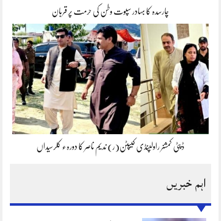
چارسدہ کا بہادر سپوت وطن کی حرمت پر قربان
ڈپٹی کمشنر راولپنڈی کیپٹن(ر) ندیم ناصر کا دورہء کلرسیداں
اہم خبریں