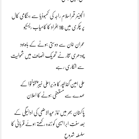
انجینئر قمراسلام راجہ کی کمبوڈیا سے ہنگامی کال
پر چکری میں 16 افراد کا کامیاب ریسکیو
عمران خان سے دوستی ہونے کے باوجود
چودھری نثار نے تحریک انصاف میں شمولیت
سے انکاری رہے
علی امین گنڈاپور کا وزیراعلیٰ خیبرپختونخوا کے
عہدے سے مستعفی ہونے کا اعلان
پاکستان بھر میں نمازِ عیدالاضحی کی ادائیگی کے
بعد سنتِ ابراہیمی کو زندہ رکھتے ہوئے قربانی کا
سلسلہ شروع