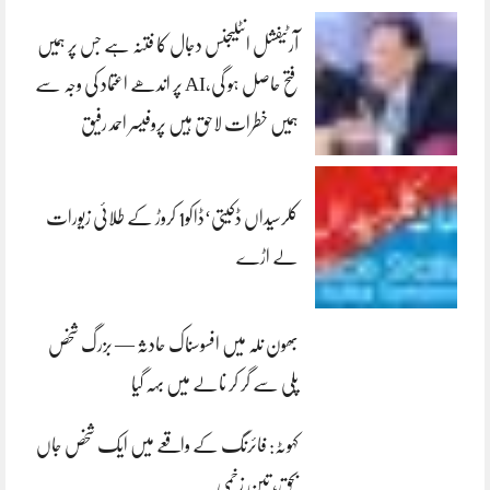
آرٹیفشل انٹلیجنس دجال کا فتنہ ہے جس پر ہمیں
فتح حاصل ہو گی،AI پر اندھے اعتماد کی وجہ سے
ہمیں خطرات لاحق ہیں پروفیسر احمد رفیق
کلرسیداں ڈکیتی‘ڈاکو1 کروڑ کے طلائی زیورات
لے اڑے
بھون نلہ میں افسوسناک حادثہ — بزرگ شخص
پلی سے گر کر نالے میں بہہ گیا
کہوٹہ: فائرنگ کے واقعے میں ایک شخص جاں
بحق، تین زخمی