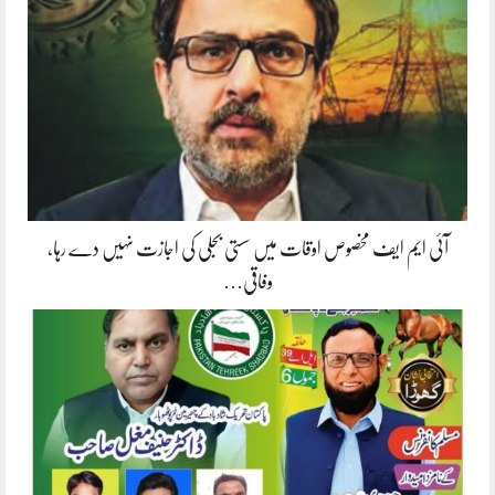
آئی ایم ایف مخصوص اوقات میں سستی بجلی کی اجازت نہیں دے رہا،
وفاقی…