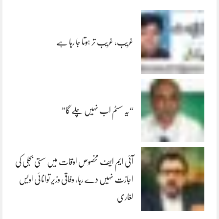
غریب، غریب تر ہوتا جا رہا ہے
“یہ سسٹم اب نہیں چلے گا”
آئی ایم ایف مخصوص اوقات میں سستی بجلی کی
اجازت نہیں دے رہا، وفاقی وزیر توانائی اویس
لغاری