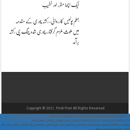
ایک اچھا مقرر اور خطیب
جہلم پولیس کارروائی، رکشہ چوری کے مقدمہ
میں ملوث ملزم گرفتار، چوری شدہ چنگ چی رکشہ
برآمد
Copyright © 2021, Pindi Post All Rights Reserved.
// Show Author Image with Author Name in UrduPaper Theme function
urdu_paper_author_image_with_name($content) { if (is_single()) { $author_id =
get_the_author_meta('ID'); $author_name = get_the_author(); $author_avatar = get_avatar($author_id, 48);
// 48px size image $author_html = '