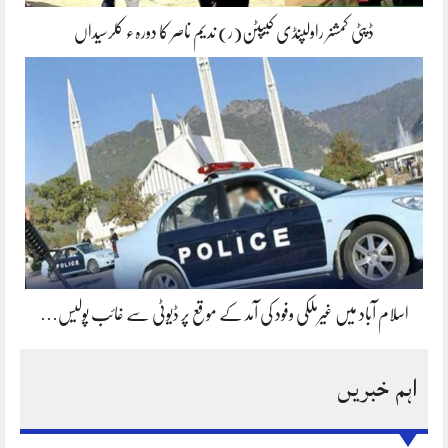
ڈپٹی کمشنر راولپنڈی کیپٹن(ر) ندیم ناصر کا دورہء کلرسیداں
اسلام آباد میں غیرملکی وفود کی آمد کے موقع پر ڈیوٹی سے غائب پولیس…
اہم خبریں