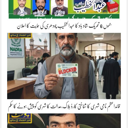
جموں 6 تحریک شاد باد کا عبدالخطیب چودھری کی حمایت کا اعلان
قائداعظم نامی شہری کا شناختی کارڈ بلاک،عدالت کا شہری کو پیش ہونے کا حکم