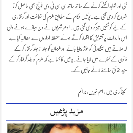
گئی اور شواہد اکٹھے کرنے کے ساتھ ساتھ سی سی ٹی وی فوٹیج بھی حاصل کرنا
شروع کر دی گئی ہے۔پولیس حکام کے مطابق ملزم کی شناخت اور گرفتاری
کے لیے کوششیں تیز کر دی گئی ہیں۔ ادھر شہریوں نے دن دہاڑے ہونے والی
اس واردات پر تشویش کا اظہار کرتے ہوئے متعلقہ اداروں سے مطالبہ کیا ہے
کہ علاقے میں سیکیورٹی کو مؤثر بنایا جائے اور ملزمان کو جلد از جلد گرفتار کر کے
قانون کے کٹہرے میں لایا جائے۔پولیس کا کہنا ہے کہ ملزم کو جلد گرفتار کر کے
مزید حقائق سامنے لائے جائیں گے۔
کیٹاگری میں :
اہم خبریں
،
جرائم
مزید پڑھیں