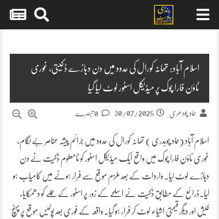
Skip
to
content
اسلام آباد: تھانہ کورال کی حدود میں دن دہاڑے ڈکیتی، غوری
ٹاؤن فارا چوک پر میڈیکل اسٹور لوٹ لیا گیا
30/07/2025
حماد چودھری
0 تبصرے
اسلام آباد (حماد چوہدری ) تھانہ کورال کی حدود میں جرائم پیشہ عناصر بے لگام،
غوری ٹاؤن فارا چوک میں واقع ایک میڈیکل اسٹور کو نامعلوم ڈکیت نے دن
دہاڑے لوٹ لیا۔ واردات کے بعد ملزم موقع سے فرار ہونے میں کامیاب ہو
گیا۔ذرائع کے مطابق ڈکیت نے اسلحے کے زور پر اسٹور کے عملے کو دھمکایا،
کیش اور دیگر قیمتی اشیاء لوٹ کر فرار ہو گیا۔ واقعہ کے فوری بعد پولیس موقع پر پہنچ