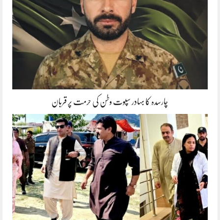
چارسدہ کا بہادر سپوت وطن کی حرمت پر قربان