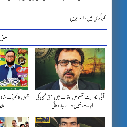
کیٹاگری میں :
اہم خبریں
مزی
آئی ایم ایف مخصوص اوقات میں سستی بجلی کی
جموں 6 تحریک 
اجازت نہیں دے رہا، وفاقی…
حما