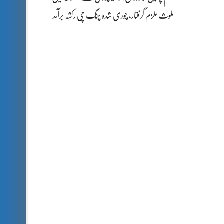
ملوث ملزم گرفتار، چوری شدہ چنگ چی رکشہ برآمد