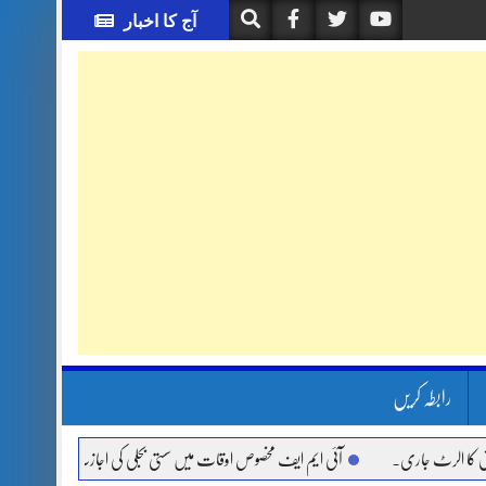
آج کا اخبار
رابطہ کریں
لرٹ جاری.
آئی ایم ایف مخصوص اوقات میں سستی بجلی کی اجازت نہیں دے رہا، وفاقی وز