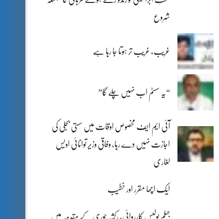
شروع
غریب، غریب تر ہوتا جا رہا ہے
“یہ سسٹم اب نہیں چلے گا”
آئی ایم ایف مخصوص اوقات میں سستی بجلی کی
اجازت نہیں دے رہا، وفاقی وزیر توانائی اویس
لغاری
ایک اچھا مقرر اور خطیب
جہلم پولیس کارروائی، رکشہ چوری کے مقدمہ میں