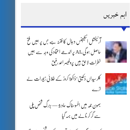
اہم خبریں
آرٹیفشل انٹلیجنس دجال کا فتنہ ہے جس پر ہمیں فتح
حاصل ہو گی،AI پر اندھے اعتماد کی وجہ سے ہمیں
خطرات لاحق ہیں پروفیسر احمد رفیق
کلرسیداں ڈکیتی‘ڈاکو1 کروڑ کے طلائی زیورات لے
اڑے
بھون نلہ میں افسوسناک حادثہ — بزرگ شخص پلی
سے گر کر نالے میں بہہ گیا