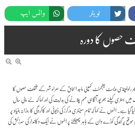
ٹویٹر
واٹس ایپ
لف حصوں کا دورہ
ر راولپنڈی ویسٹ مینجمنٹ کمپنی ماجد اسحاق کے ہمراہ شہر کے مختلف حصوں کا
میں بہتری کیلئے بھر پور آگاہی مہم چلانے کی ہدایت کی اور کہا کہ نئے مالی سال
افہ سیمزید 10 سینٹری ورکرز کو بھرتی کیا گیا ہے۔ انہوں نے کہا کہ تمام سینٹری ورکرز کی ڈیوٹی اور کاکردگی کا روزانہ بنیاد پر
اس موقع پر گندگی کوڑے دان کے باہر پھینکنے پر انہوں نے ایک دکاندار کی سرزنش کی