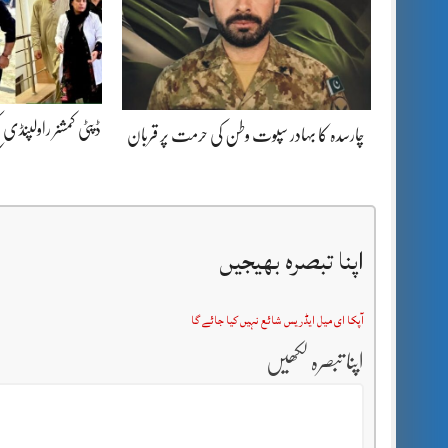
ڈپٹی کمشنر راولپنڈی 
چارسدہ کا بہادر سپوت وطن کی حرمت پر قربان
ک
اپنا تبصرہ بھیجیں
آپکا ای میل ایڈریس شائع نہیں کیا جائے گا
اپنا تبصرہ لکھیں