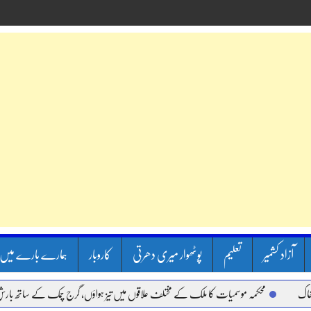
آزاد کشمیر
تعلیم
پوٹھوار میری دھرتی
کاروبار
ہمارے بارے میں
محکمہ موسمیات کا ملک کے مختلف علاقوں میں تیز ہواؤں، گرج چمک کے ساتھ بارش کا ا