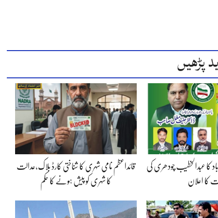
د پڑھیں
شاد باد کا عبدالخطیب چودھری کی
قائداعظم نامی شہری کا شناختی کارڈ بلاک،عدالت
یت کا اعلان
کا شہری کو پیش ہونے کا حکم