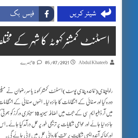
شیئر کریں
فیس بک
اسسٹنٹ کمشنر کہوٹہ کا شہر کے مخت
05/07/2021
Abdul Khateeb
0 تبصرے
راولپنڈی(نمائندہ پنڈی پوسٹ)اسسٹنٹ کمشنر کہوٹہ یاسر رضوان نے مینیج
دورہ کیا اور صفائی کے انتظامات کا جائزہ لیا۔ انہوں صفائی کے انتظامات 
میں آر ڈبلیو ایم سی کے بجٹ میں اض
جائزہ لیا جائے اور عوامی شکایات پر ترجیحی طور پر عمل درآمد کیا جائے۔
اور کہا کہ آئندہ ایسی شکایت پر سخت کاروائی عمل میں لائی جائے گی۔