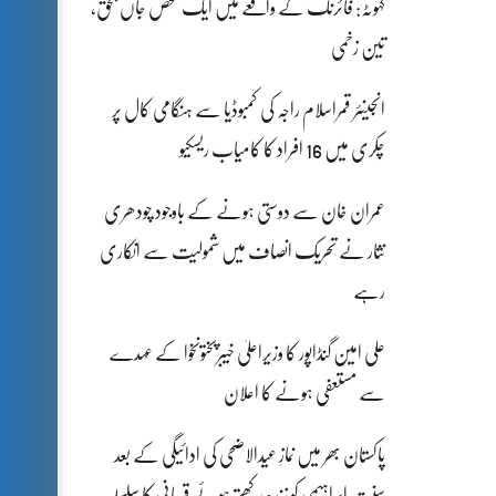
کہوٹہ: فائرنگ کے واقعے میں ایک شخص جاں بحق،
تین زخمی
انجینئر قمراسلام راجہ کی کمبوڈیا سے ہنگامی کال پر
چکری میں 16 افراد کا کامیاب ریسکیو
عمران خان سے دوستی ہونے کے باوجود چودھری
نثار نے تحریک انصاف میں شمولیت سے انکاری
رہے
علی امین گنڈاپور کا وزیراعلیٰ خیبرپختونخوا کے عہدے
سے مستعفی ہونے کا اعلان
پاکستان بھر میں نمازِ عیدالاضحی کی ادائیگی کے بعد
سنتِ ابراہیمی کو زندہ رکھتے ہوئے قربانی کا سلسلہ