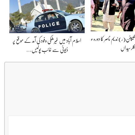
کیپٹن(ر) ندیم ناصر کا دورہء
اسلام آباد میں غیرملکی وفود کی آمد کے موقع پر
لرسیداں
ڈیوٹی سے غائب پولیس…