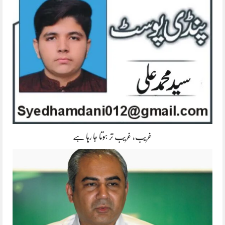
غریب، غریب تر ہوتا جا رہا ہے