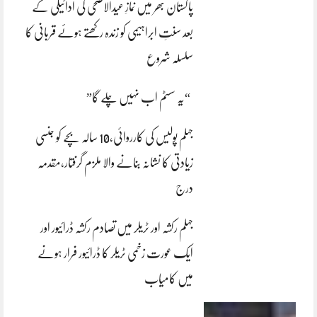
پاکستان بھر میں نمازِ عیدالاضحی کی ادائیگی کے
بعد سنتِ ابراہیمی کو زندہ رکھتے ہوئے قربانی کا
سلسلہ شروع
“یہ سسٹم اب نہیں چلے گا”
جہلم پولیس کی کارروائی،10 سالہ بچے کو جنسی
زیادتی کا نشانہ بنانے والا ملزم گرفتار،مقدمہ
درج
جہلم رکشہ اور ٹریلر میں تصادم رکشہ ڈرائیور اور
ایک عورت زخمی ٹریلر کا ڈرائیور فرار ہونے
میں کامیاب