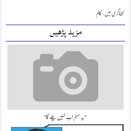
کیٹاگری میں :
کالم
مزید پڑھیں
“یہ سسٹم اب نہیں چلے گا”