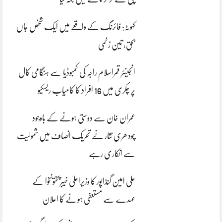
کہوٹہ: فائرنگ کے واقعے میں ایک شخص جاں
بحق، تین زخمی
انجینئر قمراسلام راجہ کی کمبوڈیا سے ہنگامی کال
پر چکری میں 16 افراد کا کامیاب ریسکیو
عمران خان سے دوستی ہونے کے باوجود
چودھری نثار نے تحریک انصاف میں شمولیت
سے انکاری رہے
علی امین گنڈاپور کا وزیراعلیٰ خیبرپختونخوا کے
عہدے سے مستعفی ہونے کا اعلان