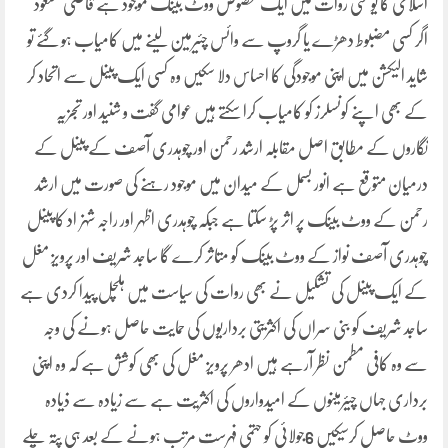
اسلامی کا یو سی روات میں ایک مخصوص ووٹ بینک موجود ہے قاضی مسعود
اگر کسی مضبوط دھڑے یا گروپ سے وائس چئیرمین لینے میں کامیاب ہو گئے تو
شاید الیکشن میں اپنی موجودگی کا احساس دلا سکیں وہ کسی ایک پینل سے اتحاد کر
کے بھی اپنے کونسلرز کو کامیاب کرا سکتے ہیں عوامی گفت و شنید اور تجزیہ
نگاروں کے مطابق اصل مقابلہ ارشد رحمن اور چوہدری آصف کے پینل کے
درمیان متوقع ہے انور بسمل کے میدان میں موجود رہنے کی صورت میں ارشد
رحمن کے ووٹ بینک پر اثر پڑ سکتا ہے جبکہ چوہدری اظہر اور راجہ شہزاد کا پینل
چوہدری آصف نواز کے ووٹ بینک کو متاثر کرے گا ساجد شریف اور پرویز مغل
کے ایک پینل کی تشکیل نے بھی روات کی سیاست میں ہلچل پیدا کردی ہے
ساجد شریف کو بنی سراں کی اکثریتی برداریوں کی حمایت حاصل ہونے کی وجہ
سے وہ کافی مطمن نظر آرہے ہیں ادھر پرویز مغل کی بھی کوشش ہے کہ وہ اپنی
برداری جہاں چیئرمینوں کے امیدواروں کی اکثریت ہے سے زیادہ سے ذیادہ
ووٹ حاصل کرسیکیں 6جولائی کو حتمی فہرست مرتب ہونے کے بعد ہی پتہ چلے