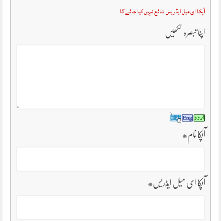
آپکا ای میل ایڈریس شائع نہیں کیا جائے گا
اپنا تبصرہ لکھیں
آپکا نام
*
آپکا ای میل ایڈریس
*