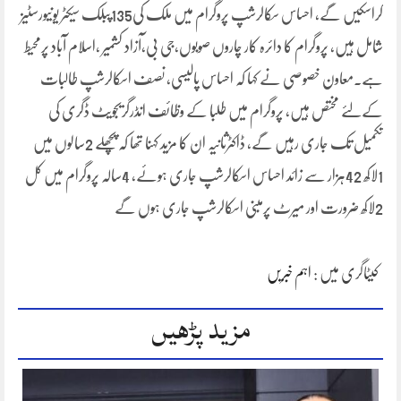
کراسکیں گے، احساس سکالرشپ پروگرام میں ملک کی135پبلک سیکٹر یونیورسٹیز
شامل ہیں، پروگرام کا دائرہ کار چاروں صوبوں،جی بی،آزاد کشمیر ،اسلام آباد پرمحیط
ہے۔معاون خصوصی نے کہا کہ احساس پالیسی، نصف اسکالرشپ طالبات
کےلئے مختص ہیں، پروگرام میں طلبا کے وظائف انڈرگریجویٹ ڈگری کی
تکمیل تک جاری رہیں گے، ڈاکٹرثانیہ ان کا مزید کہنا تھا کہ پچھلے 2سالوں میں
1لاکھ 42ہزار سے زائد احساس اسکالرشپ جاری ہوئے، 4سالہ پروگرام میں کل
2لاکھ ضرورت اور میرٹ پرمبنی اسکالرشپ جاری ہوں گے
کیٹاگری میں :
اہم خبریں
مزید پڑھیں