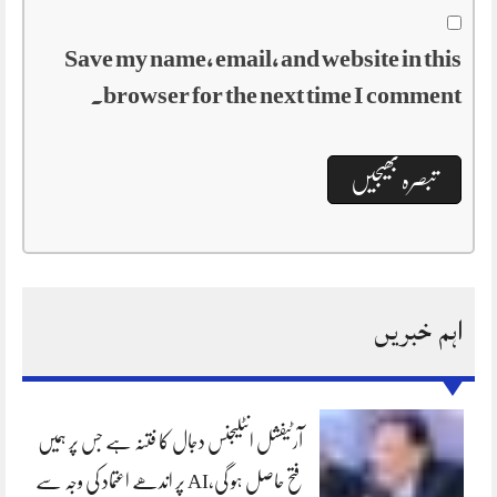
Save my name, email, and website in this
browser for the next time I comment.
اہم خبریں
آرٹیفشل انٹلیجنس دجال کا فتنہ ہے جس پر ہمیں
فتح حاصل ہو گی،AI پر اندھے اعتماد کی وجہ سے