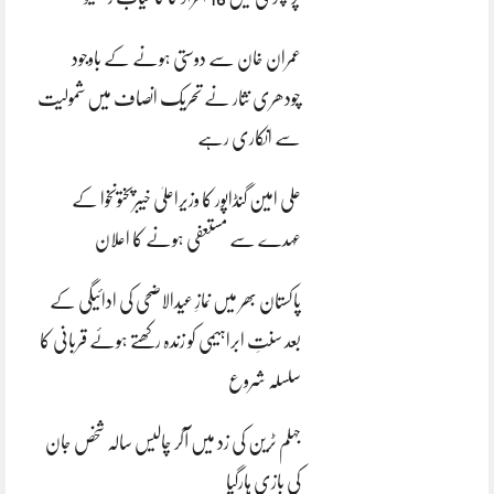
عمران خان سے دوستی ہونے کے باوجود
چودھری نثار نے تحریک انصاف میں شمولیت
سے انکاری رہے
علی امین گنڈاپور کا وزیراعلیٰ خیبرپختونخوا کے
عہدے سے مستعفی ہونے کا اعلان
پاکستان بھر میں نمازِ عیدالاضحی کی ادائیگی کے
بعد سنتِ ابراہیمی کو زندہ رکھتے ہوئے قربانی کا
سلسلہ شروع
جہلم ٹرین کی زد میں آکر چالیس سالہ شخص جان
کی بازی ہارگیا