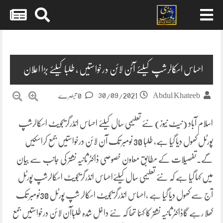
Skip
to
content
احساس اسکالرشپ کیلئے آئن لائن درخواستیں ، طلبا کیلئے بڑا اعلان
30/09/2021
Abdul Khateeb
0 تبصرے
اسلام آباد (نیٹ نیوز) نئے تعلیمی سال کیلئے احساس انڈرگریجویٹ اسکالرشپ
پورٹل کھول دیا گیا ہے، طلبا 30 نومبر تک آن لائن درخواستیں جمع کراسکیں
گے۔تفصیلات کے مطابق معاون خصوصی ڈاکٹر ثانیہ نشتر کی جانب سے بیان
میں کہا گیا ہے کہ نئے تعلیمی سال کیلئےاحساس انڈرگریجویٹ اسکالرشپ پورٹل
آج سے کھول دیا گیا ہے ،احساس انڈرگریجویٹ اسکالر شپ پورٹل 30نومبر تک
کھلا رہے گاڈاکٹر ثانیہ نشتر کا کہنا تھا کہ نئے داخل شدہ طلباآن لائن درخواستیں جمع