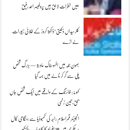
ہمیں خطرات لاحق ہیں پروفیسر احمد رفیق
کلرسیداں ڈکیتی‘ڈاکو1 کروڑ کے طلائی زیورات
لے اڑے
بھون نلہ میں افسوسناک حادثہ — بزرگ شخص
پلی سے گر کر نالے میں بہہ گیا
کہوٹہ: فائرنگ کے واقعے میں ایک شخص جاں
بحق، تین زخمی
انجینئر قمراسلام راجہ کی کمبوڈیا سے ہنگامی کال
پر چکری میں 16 افراد کا کامیاب ریسکیو