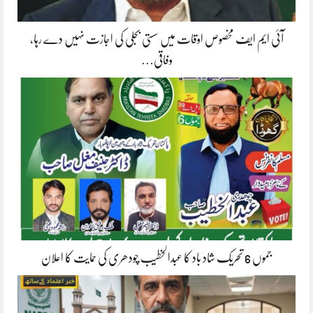
آئی ایم ایف مخصوص اوقات میں سستی بجلی کی اجازت نہیں دے رہا،
وفاقی…
جموں 6 تحریک شاد باد کا عبدالخطیب چودھری کی حمایت کا اعلان