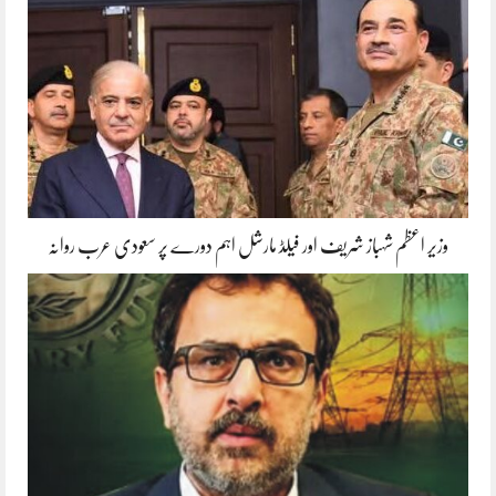
وزیر اعظم شہباز شریف اور فیلڈ مارشل اہم دورے پر سعودی عرب روانہ