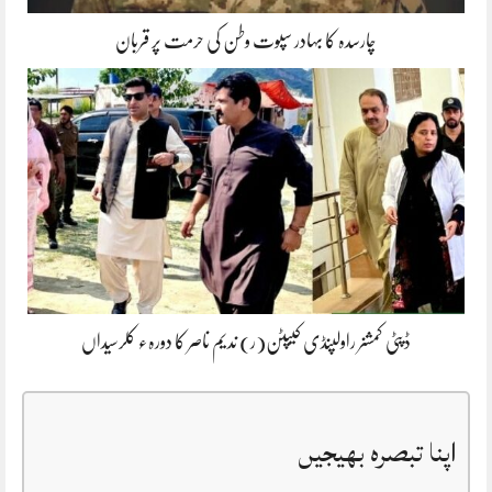
چارسدہ کا بہادر سپوت وطن کی حرمت پر قربان
ڈپٹی کمشنر راولپنڈی کیپٹن(ر) ندیم ناصر کا دورہء کلرسیداں
اپنا تبصرہ بھیجیں