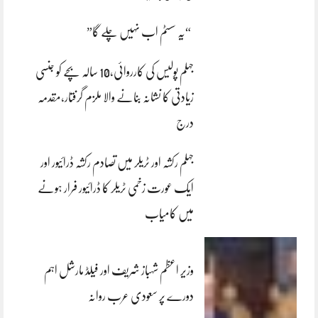
“یہ سسٹم اب نہیں چلے گا”
جہلم پولیس کی کارروائی،10 سالہ بچے کو جنسی
زیادتی کا نشانہ بنانے والا ملزم گرفتار،مقدمہ
درج
جہلم رکشہ اور ٹریلر میں تصادم رکشہ ڈرائیور اور
ایک عورت زخمی ٹریلر کا ڈرائیور فرار ہونے
میں کامیاب
وزیر اعظم شہباز شریف اور فیلڈ مارشل اہم
دورے پر سعودی عرب روانہ