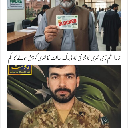
قائداعظم نامی شہری کا شناختی کارڈ بلاک،عدالت کا شہری کو پیش ہونے کا حکم