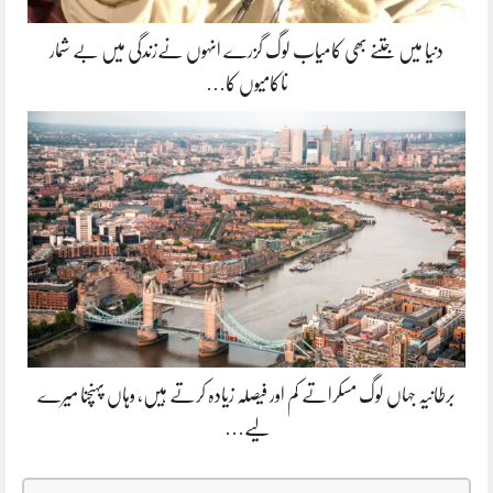
دنیا میں جتنے بھی کامیاب لوگ گزرے انہوں نےزندگی میں بے شمار
ناکامیوں کا…
برطانیہ جہاں لوگ مسکراتے کم اور فیصلہ زیادہ کرتے ہیں، وہاں پہنچنا میرے
لیے…