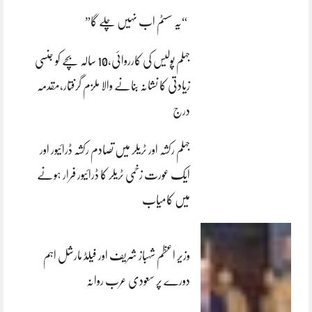
“یہ سسٹم اب نہیں چلے گا”
جہلم پولیس کی کارروائی،10 سالہ بچے کو جنسی
زیادتی کا نشانہ بنانے والا ملزم گرفتار،مقدمہ
درج
جہلم رکشہ اور ٹریلر میں تصادم رکشہ ڈرائیور اور
ایک عورت زخمی ٹریلر کا ڈرائیور فرار ہونے
میں کامیاب
وزیر اعظم شہباز شریف اور فیلڈ مارشل اہم
دورے پر سعودی عرب روانہ