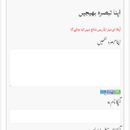
اپنا تبصرہ بھیجیں
آپکا ای میل ایڈریس شائع نہیں کیا جائے گا
اپنا تبصرہ لکھیں
آپکا نام
*