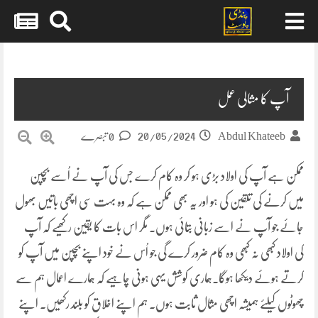
Skip
to
content
آپ کا مثالی عمل
20/05/2024
Abdul Khateeb
0 تبصرے
ممکن ہے آپ کی اولاد بڑی ہو کر وہ کام کرے جس کی آپ نے اُسے بچپن
میں کرنے کی تلقین کی ہو اور یہ بھی ممکن ہے کہ وہ بہت سی اچھی باتیں بھول
جائے جو آپ نے اسے زبانی بتائی ہوں۔ مگر اس بات کا یقین رکھیے کہ آپ
کی اولاد کبھی نہ کبھی وہ کام ضرور کرے گی جو اُس نے خود اپنے بچپن میں آپ کو
کرتے ہوئے دیکھا ہوگا۔ہماری کوشش یہی ہونی چاہیے کہ ہمارے اعمال ہم سے
چھوٹوں کیلئے ہمیشہ اچھی مثال ثابت ہوں۔ ہم اپنے اخلاق کو بلند رکھیں۔ اپنے