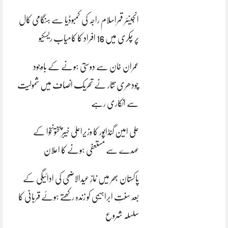
انجینئر قمراسلام راجہ کی کمبوڈیا سے ہنگامی کال
پر چکری میں 16 افراد کا کامیاب ریسکیو
عمران خان سے دوستی ہونے کے باوجود
چودھری نثار نے تحریک انصاف میں شمولیت
سے انکاری رہے
علی امین گنڈاپور کا وزیراعلیٰ خیبرپختونخوا کے
عہدے سے مستعفی ہونے کا اعلان
پاکستان بھر میں نمازِ عیدالاضحی کی ادائیگی کے
بعد سنتِ ابراہیمی کو زندہ رکھتے ہوئے قربانی کا
سلسلہ شروع