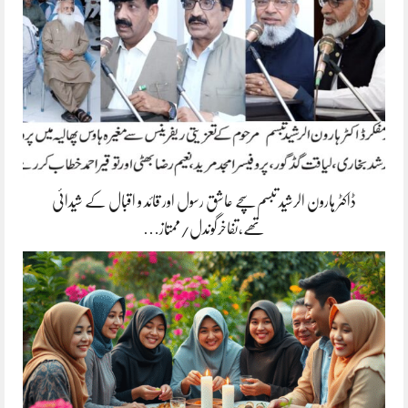
ڈاکٹر ہارون الرشید تبسم سچے عاشق رسول اور قائد و اقبال کے شیدائی
تھے،تفاخرگوندل/ممتاز…