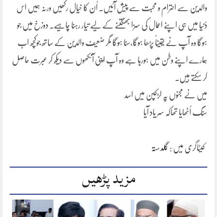
والدین سے احترام و محبت سے پیش آئیں۔ اُن کا خیال رکھیں ورنہ ہمیں اس
دُنیا میں ہی اپنے اعمال کی سزا بھگتنے کے لیے تیار رہنا چاہیے۔ دوزخ میں جو
ہوگا وہ آپ نے یقیناً پڑھا ہوگا،سنا ہوگا مگر ضعیف والدین کے ساتھ جوکچھ اب
ہمارے اپنے وطن میں ہورہا ہے وہ آپ اپنی آنکھوں سے دیکھ کر عبرت حاصل
کر سکتے ہیں۔
میں نے مجنوں پہ لڑکپن میں اسد
سنگ اُٹھایا تھاکہ سر یاد آیا
کیٹاگری میں :
گلدستہ
مزید پڑھیں