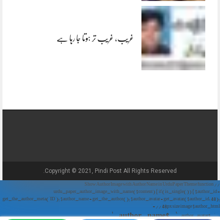
غریب، غریب تر ہوتا جا رہا ہے
Copyright © 2021, Pindi Post All Rights Reserved.
// Show Author Image with Author Name in UrduPaper Theme function
urdu_paper_author_image_with_name($content) { if (is_single()) { $author_id =
get_the_author_meta('ID'); $author_name = get_the_author(); $author_avatar = get_avatar($author_id, 48);
// 48px size image $author_html = '
' . $author_name . '
' . $author_avatar . '