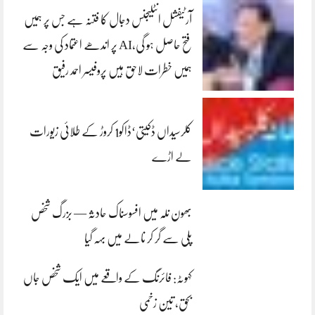
آرٹیفشل انٹلیجنس دجال کا فتنہ ہے جس پر ہمیں
فتح حاصل ہو گی،AI پر اندھے اعتماد کی وجہ سے
ہمیں خطرات لاحق ہیں پروفیسر احمد رفیق
کلرسیداں ڈکیتی‘ڈاکو1 کروڑ کے طلائی زیورات
لے اڑے
بھون نلہ میں افسوسناک حادثہ — بزرگ شخص
پلی سے گر کر نالے میں بہہ گیا
کہوٹہ: فائرنگ کے واقعے میں ایک شخص جاں
بحق، تین زخمی