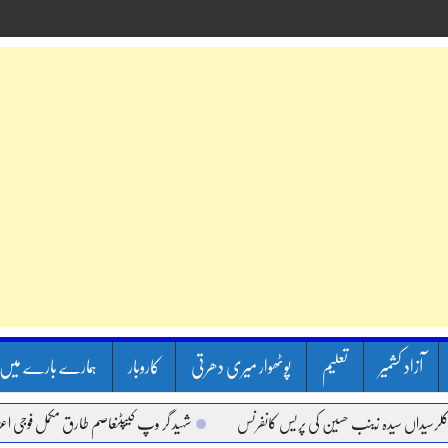
آزاد کشمیر
تعلیم
پوٹھوار میری دھرتی
کاروبار
ہمارے بارے میں
اں سیدہ زینب حسین کی پریس کانفرنس
شہید گر وپ کیپٹنعاصم طارق مکمل فوجی اعزاز کے س