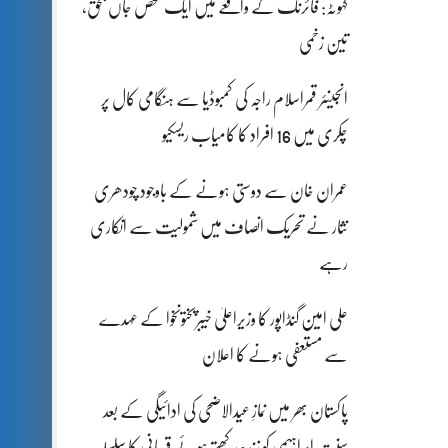
کہوٹہ: فائرنگ کے واقعے میں ایک شخص جاں بحق،
تین زخمی
انجینئر قمراسلام راجہ کی کمبوڈیا سے ہنگامی کال پر
چکری میں 16 افراد کا کامیاب ریسکیو
عمران خان سے دوستی ہونے کے باوجود چودھری
نثار نے تحریک انصاف میں شمولیت سے انکاری
رہے
علی امین گنڈاپور کا وزیراعلیٰ خیبرپختونخوا کے عہدے
سے مستعفی ہونے کا اعلان
پاکستان بھر میں نمازِ عیدالاضحی کی ادائیگی کے بعد
سنتِ ابراہیمی کو زندہ رکھتے ہوئے قربانی کا سلسلہ