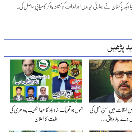
 پاکستان نے بھارتی طیاروں اور اہداف کو نشانہ بنا کر کامیابی حاصل کی۔
د پڑھیں
 اوقات میں سستی بجلی کی
جموں 6 تحریک شاد باد کا عبدالخطیب چودھری کی
 دے رہا، وفاقی…
حمایت کا اعلان