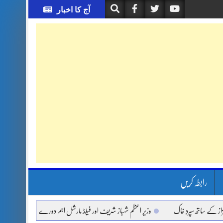
آج کا اخبار
رابطہ کریں
اتھ سپردِ خاک
وزیر اعظم شہباز شریف اور فیلڈ مارشل اہم دورے پر سعودی عرب روانہ