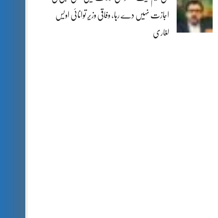
اجازت نہیں دے رہا، وفاقی وزیر توانائی اویس
لغاری