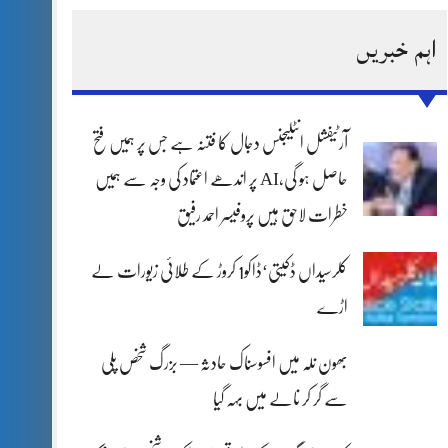
اہم خبریں
آرٹیفشل انٹلیجنس دجال کا فتنہ ہے جس پر ہمیں فتح
حاصل ہو گی،AI پر اندھے اعتماد کی وجہ سے ہمیں
خطرات لاحق ہیں پروفیسر احمد رفیق
کلرسیداں ڈکیتی‘ڈاکو1 کروڑ کے طلائی زیورات لے
اڑے
بھون نلہ میں افسوسناک حادثہ — بزرگ شخص پلی
سے گر کر نالے میں بہہ گیا