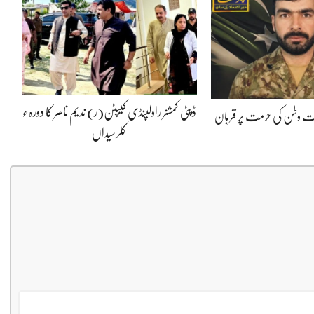
ڈپٹی کمشنر راولپنڈی کیپٹن(ر) ندیم ناصر کا دورہء
پوت وطن کی حرمت پر قربان
کلرسیداں