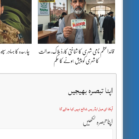
قائداعظم نامی شہری کا شناختی کارڈ بلاک،عدالت
چارسدہ کا بہادر س
کا شہری کو پیش ہونے کا حکم
اپنا تبصرہ بھیجیں
آپکا ای میل ایڈریس شائع نہیں کیا جائے گا
اپنا تبصرہ لکھیں