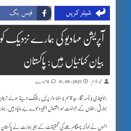
شیئر کریں
فیس بک
آپریشن مہادیو کی ہمارے نزدیک کوئ
بیان کہانیاں ہیں: پاکستان
01/08/2025
محمد قاسم
0 تبصرے
راولپنڈی (نامہ نگار سید قاسم) ہفتہ وار پریس بریفنگ دیتے ہوئے ترجمان 
بھارتی رہنماؤں کے الزامات اور اشتعال انگیز دعوے بے بنیاد ہیں، بھار