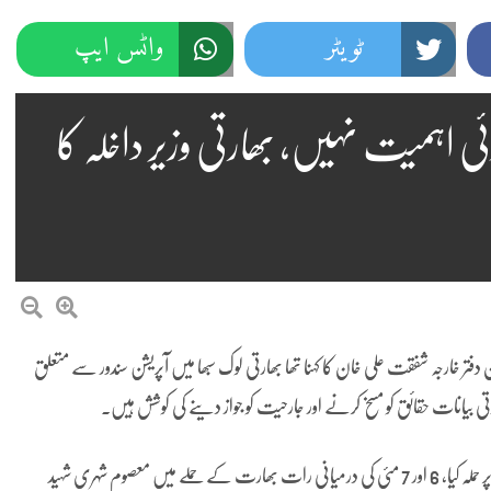
ٹویٹر
واٹس ایپ
ی اہمیت نہیں، بھارتی وزیر داخلہ کا
دفتر خارجہ شفقت علی خان کا کہنا تھا بھارتی لوک سبھا میں آپریشن سندور سے متعلق
تی بیانات حقائق کو مسخ کرنے اور جارحیت کو جواز دینے کی کوشش ہیں۔
انہوں نے کہا کہ پہلگام حملے کی تحقیقات کے بغیر بھارت نے پاکستان پر حملہ کیا، 6 اور 7 مئی کی درمیانی رات بھارت کے حملے میں معصوم شہری شہید