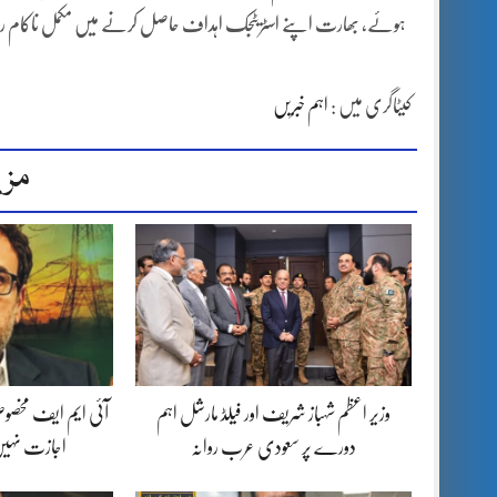
ہوئے، بھارت اپنے اسٹریٹجک اہداف حاصل کرنے میں مکمل ناکام رہا جبکہ
کیٹاگری میں :
اہم خبریں
مزی
وزیر اعظم شہباز شریف اور فیلڈ مارشل اہم
آئی ایم ایف مخصوص
دورے پر سعودی عرب روانہ
اجازت نہیں