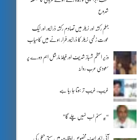
شروع
جہلم رکشہ اور ٹریلر میں تصادم رکشہ ڈرائیور اور ایک
عورت زخمی ٹریلر کا ڈرائیور فرار ہونے میں کامیاب
وزیر اعظم شہباز شریف اور فیلڈ مارشل اہم دورے پر
سعودی عرب روانہ
غریب، غریب تر ہوتا جا رہا ہے
“یہ سسٹم اب نہیں چلے گا”
آئی ایم ایف مخصوص اوقات میں سستی بجلی کی