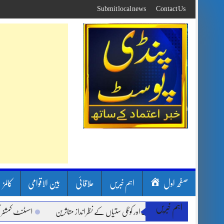
Skip
Submit local news
Contact Us
to
content
صفحہ اول
اہم خبریں
علاقائی
بین الاقوامی
کالمز
اہم خبریں
ون بارشیں، لینڈ سلائیڈنگ اور کوٹلی ستیاں کے نظر انداز متاثرین
اسسٹنٹ کمشنر کلرسید