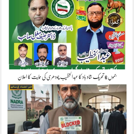
جموں 6 تحریک شاد باد کا عبدالخطیب چودھری کی حمایت کا اعلان