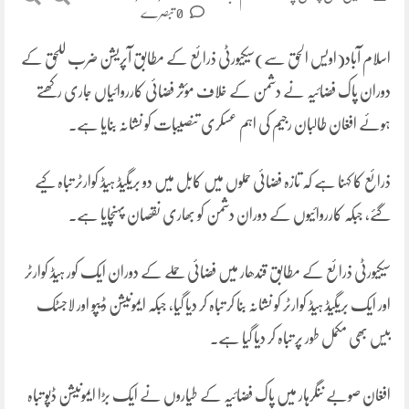
0 تبصرے
اسلام آباد(اویس الحق سے)سیکیورٹی ذرائع کے مطابق آپریشن ضرب للحق کے
دوران پاک فضائیہ نے دشمن کے خلاف مؤثر فضائی کارروائیاں جاری رکھتے
ہوئے افغان طالبان رجیم کی اہم عسکری تنصیبات کو نشانہ بنایا ہے۔
ذرائع کا کہنا ہے کہ تازہ فضائی حملوں میں کابل میں دو بریگیڈ ہیڈ کوارٹر تباہ کیے
گئے، جبکہ کارروائیوں کے دوران دشمن کو بھاری نقصان پہنچایا ہے۔
سیکیورٹی ذرائع کے مطابق قندھار میں فضائی حملے کے دوران ایک کور ہیڈ کوارٹر
اور ایک بریگیڈ ہیڈ کوارٹر کو نشانہ بنا کر تباہ کر دیا گیا، جبکہ ایمونیشن ڈیپو اور لاجسٹک
بیس بھی مکمل طور پر تباہ کر دیا گیا ہے۔
افغان صوبے ننگرہار میں پاک فضائیہ کے طیاروں نے ایک بڑا ایمونیشن ڈپو تباہ