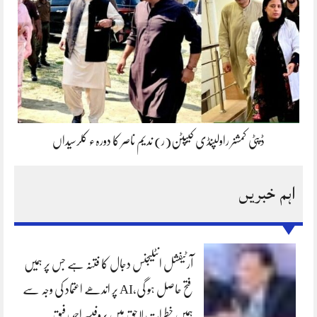
ڈپٹی کمشنر راولپنڈی کیپٹن(ر) ندیم ناصر کا دورہء کلرسیداں
اہم خبریں
آرٹیفشل انٹلیجنس دجال کا فتنہ ہے جس پر ہمیں
فتح حاصل ہو گی،AI پر اندھے اعتماد کی وجہ سے
ہمیں خطرات لاحق ہیں پروفیسر احمد رفیق