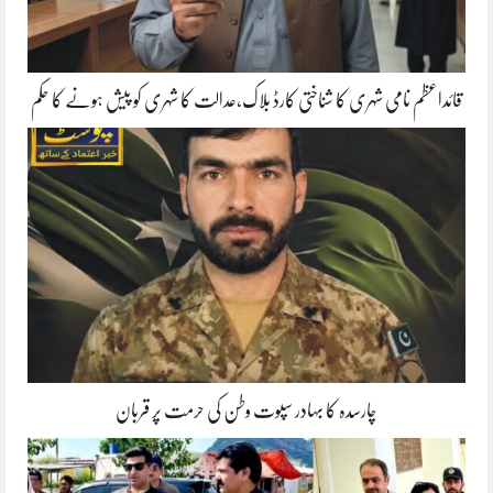
قائداعظم نامی شہری کا شناختی کارڈ بلاک،عدالت کا شہری کو پیش ہونے کا حکم
چارسدہ کا بہادر سپوت وطن کی حرمت پر قربان