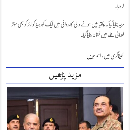
کر دیا۔
مزید بتایا گیا کہ پکتیا میں ہونے والی کارروائی میں ایک کور ہیڈ کوارٹر کو بھی مؤثر
فضائی حملے میں نشانہ بنایا گیا۔
کیٹاگری میں :
اہم خبریں
مزید پڑھیں