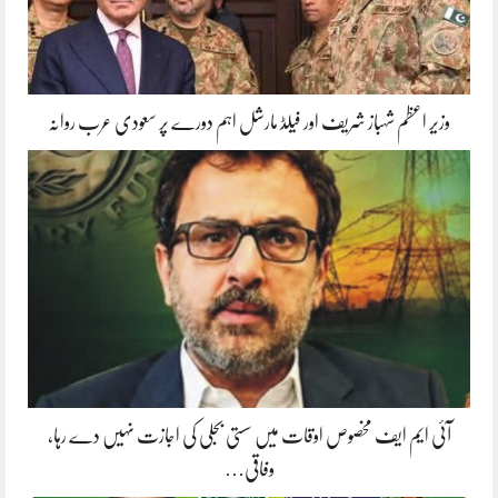
وزیر اعظم شہباز شریف اور فیلڈ مارشل اہم دورے پر سعودی عرب روانہ
آئی ایم ایف مخصوص اوقات میں سستی بجلی کی اجازت نہیں دے رہا،
وفاقی…