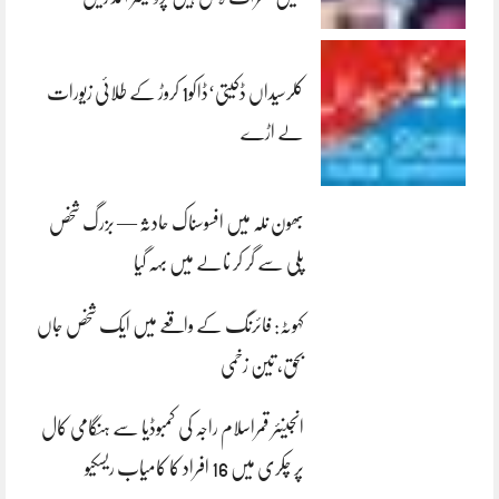
کلرسیداں ڈکیتی‘ڈاکو1 کروڑ کے طلائی زیورات
لے اڑے
بھون نلہ میں افسوسناک حادثہ — بزرگ شخص
پلی سے گر کر نالے میں بہہ گیا
کہوٹہ: فائرنگ کے واقعے میں ایک شخص جاں
بحق، تین زخمی
انجینئر قمراسلام راجہ کی کمبوڈیا سے ہنگامی کال
پر چکری میں 16 افراد کا کامیاب ریسکیو