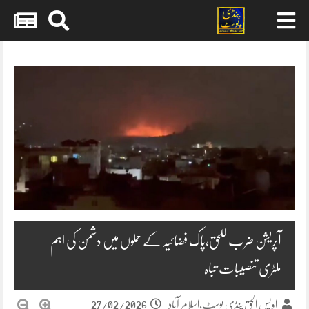
Skip
to
content
آپریشن ضرب للحق،پاک فضائیہ کے حملوں میں دشمن کی اہم
ملٹری تنصیبات تباہ
27/02/2026
اویس الحق پنڈی پوسٹ،اسلام آباد