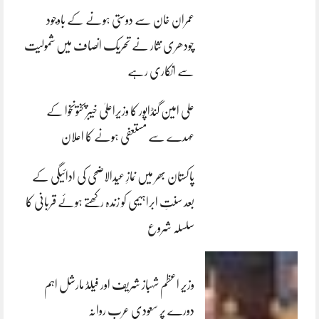
عمران خان سے دوستی ہونے کے باوجود
چودھری نثار نے تحریک انصاف میں شمولیت
سے انکاری رہے
علی امین گنڈاپور کا وزیراعلیٰ خیبرپختونخوا کے
عہدے سے مستعفی ہونے کا اعلان
پاکستان بھر میں نمازِ عیدالاضحی کی ادائیگی کے
بعد سنتِ ابراہیمی کو زندہ رکھتے ہوئے قربانی کا
سلسلہ شروع
وزیر اعظم شہباز شریف اور فیلڈ مارشل اہم
دورے پر سعودی عرب روانہ