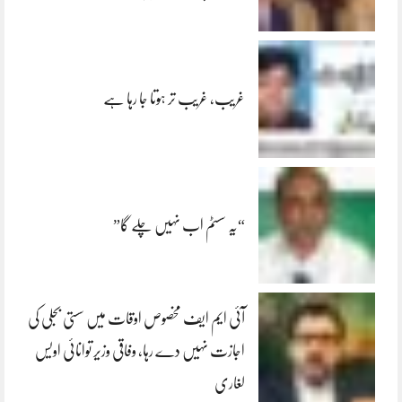
غریب، غریب تر ہوتا جا رہا ہے
“یہ سسٹم اب نہیں چلے گا”
آئی ایم ایف مخصوص اوقات میں سستی بجلی کی
اجازت نہیں دے رہا، وفاقی وزیر توانائی اویس
لغاری