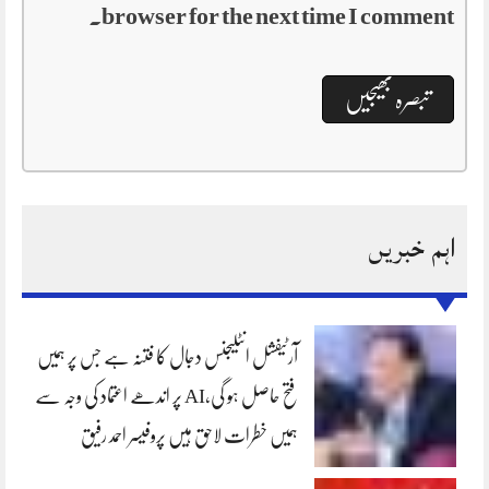
browser for the next time I comment.
اہم خبریں
آرٹیفشل انٹلیجنس دجال کا فتنہ ہے جس پر ہمیں
فتح حاصل ہو گی،AI پر اندھے اعتماد کی وجہ سے
ہمیں خطرات لاحق ہیں پروفیسر احمد رفیق