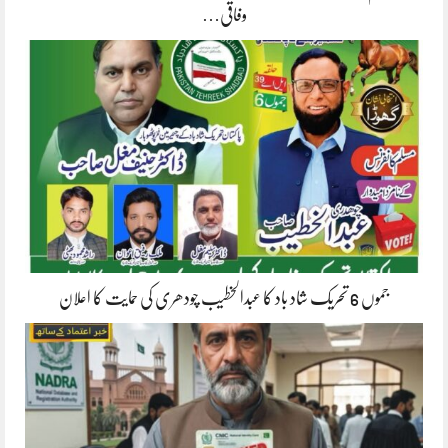
وفاقی…
جموں 6 تحریک شاد باد کا عبدالخطیب چودھری کی حمایت کا اعلان