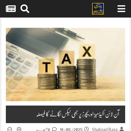
Skip
to
content
آن لائن اکیڈمیز اور ٹیچرز پر بھی ٹیکس لگانے کا فیصلہ
18/06/2025
Shahzad Raza
0 تبصرے