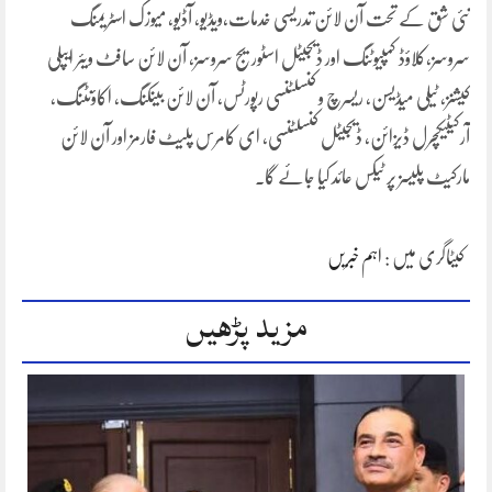
نئی شق کے تحت آن لائن تدریسی خدمات،ویڈیو، آڈیو، میوزک اسٹریمنگ
سروسز،کلاؤڈ کمپیوٹنگ اور ڈیجیٹل اسٹوریج سروسز، آن لائن سافٹ ویئر ایپلی
کیشنز، ٹیلی میڈیسن، ریسرچ و کنسلٹنسی رپورٹس، آن لائن بینکنگ، اکاؤنٹنگ،
آرکیٹیکچرل ڈیزائن، ڈیجیٹل کنسلٹنسی، ای کامرس پلیٹ فارمز اور آن لائن
مارکیٹ پلیسز پر ٹیکس عائد کیا جائے گا۔
کیٹاگری میں :
اہم خبریں
مزید پڑھیں