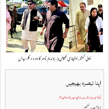
ڈپٹی کمشنر راولپنڈی کیپٹن(ر) ندیم ناصر کا دورہء کلرسیداں
اپنا تبصرہ بھیجیں
آپکا ای میل ایڈریس شائع نہیں کیا جائے گا
اپنا تبصرہ لکھیں