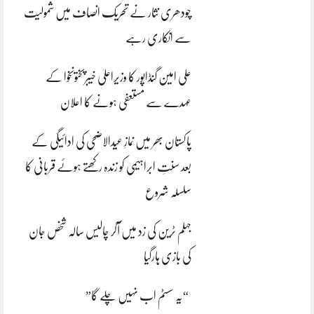
چودھری نثار نے تحریک انصاف میں شمولیت
سے انکاری رہے
علی امین گنڈاپور کا وزیراعلیٰ خیبرپختونخوا کے
عہدے سے مستعفی ہونے کا اعلان
پاکستان بھر میں نمازِ عیدالاضحی کی ادائیگی کے
بعد سنتِ ابراہیمی کو زندہ رکھتے ہوئے قربانی کا
سلسلہ شروع
جہلم ٹرین کی زد میں آکر چالیس سالہ شخص جان
کی بازی ہارگیا
“یہ سسٹم اب نہیں چلے گا”