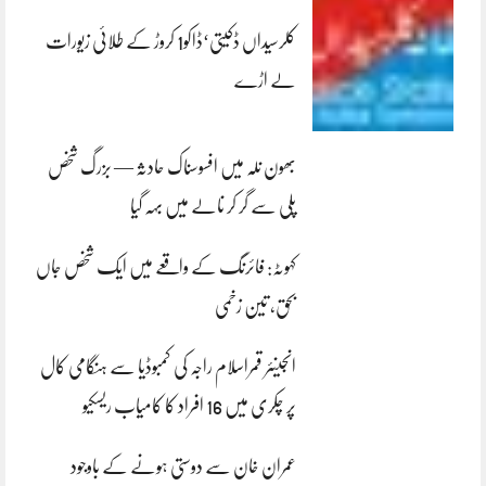
کلرسیداں ڈکیتی‘ڈاکو1 کروڑ کے طلائی زیورات
لے اڑے
بھون نلہ میں افسوسناک حادثہ — بزرگ شخص
پلی سے گر کر نالے میں بہہ گیا
کہوٹہ: فائرنگ کے واقعے میں ایک شخص جاں
بحق، تین زخمی
انجینئر قمراسلام راجہ کی کمبوڈیا سے ہنگامی کال
پر چکری میں 16 افراد کا کامیاب ریسکیو
عمران خان سے دوستی ہونے کے باوجود