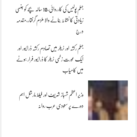
جہلم پولیس کی کارروائی،10 سالہ بچے کو جنسی
زیادتی کا نشانہ بنانے والا ملزم گرفتار،مقدمہ
درج
جہلم رکشہ اور ٹریلر میں تصادم رکشہ ڈرائیور اور
ایک عورت زخمی ٹریلر کا ڈرائیور فرار ہونے
میں کامیاب
وزیر اعظم شہباز شریف اور فیلڈ مارشل اہم
دورے پر سعودی عرب روانہ