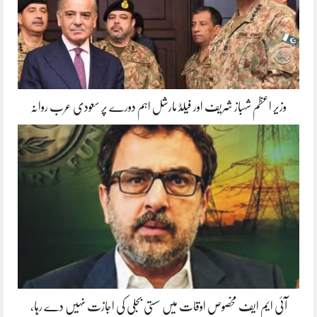
وزیر اعظم شہباز شریف اور فیلڈ مارشل اہم دورے پر سعودی عرب روانہ
آئی ایم ایف مخصوص اوقات میں سستی بجلی کی اجازت نہیں دے رہا،