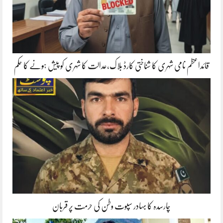
قائداعظم نامی شہری کا شناختی کارڈ بلاک،عدالت کا شہری کو پیش ہونے کا حکم
چارسدہ کا بہادر سپوت وطن کی حرمت پر قربان