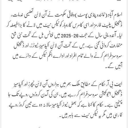
اسلام آباد (نمائندہ پنڈی پوسٹ)وفاقی حکومت نے آن لائن تعلیمی خدمات،
ڈیجیٹل پلیٹ فارمز اور ای کامرس کاروبار کو ٹیکس نیٹ میں لانے کا بڑا فیصلہ کر
لیا۔ آئندہ مالی سال کے بجٹ 26-2025 میں فنانس بل کے تحت نئی شق
متعارف کروائی گئی ہے، جس کے تحت آن لائن اکیڈمیز، ٹیوٹرز، اور ڈیجیٹل
سروسز فراہم کرنے والے تمام افراد اور ادارے انکم ٹیکس کے دائرے میں
آئیں گے۔
ایف بی آر حکام کے مطابق ملک بھر میں ہزاروں آن لائن ٹیچرز اور اکیڈمیز
ڈیجیٹل ایجوکیشن سروسز فراہم کر رہے ہیں، جن کی آمدن کروڑوں روپے تک جا
پہنچتی ہے۔ حکام کا کہنا ہے کہ بعض ٹیوٹر اکیڈمیز سالانہ دو سے تین کروڑ روپے
کما رہی ہیں مگر یہ ٹیکس نیٹ سے باہر ہیں۔