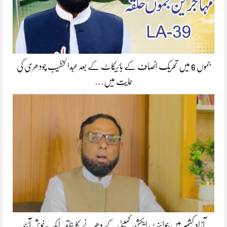
جموں 6 میں تحریک انصاف کے بائیکاٹ کے بعد عبدالخطیب چودھری کی
حمایت میں…
آزاد کشمیر میں جوائنٹ ایکشن کمیٹی کے دھرنے کا خاتمہ ایک خوش آئند