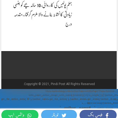
جہلم پولیس کی کارروائی،10 سالہ بچے کو جنسی
زیادتی کا نشانہ بنانے والا ملزم گرفتار،مقدمہ
درج
Copyright © 2021, Pindi Post All Rights Reserved.
// Show Author Image with Author Name in UrduPaper Theme function
urdu_paper_author_image_with_name($content) { if (is_single()) { $author_id =
get_the_author_meta('ID'); $author_name = get_the_author(); $author_avatar = get_avatar($author_id, 48);
// 48px size image $author_html = '
' . $author_name . '
' . $author_avatar . '
فیس بک
ٹویٹر
واٹس ایپ
'; return $author_html . $content; } return $content; } add_filter('the_content',