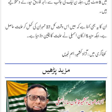
میں 9 ووٹ ہیں، جبکہ ن لیگ کی جانب سے راجہ فاروق حیدر نے دستخط کیے
ہیں۔
ان کا یہ بھی کہنا ہے کہ ہمیں اس وقت کل 37 ممبران کی کھل کر حمایت حاصل
ہے، جبکہ مزید 5 ارکانِ اسمبلی نے حمایت کا یقین دلا دیا ہے۔
کیٹاگری میں :
آزاد کشمیر
،
اہم خبریں
مزید پڑھیں