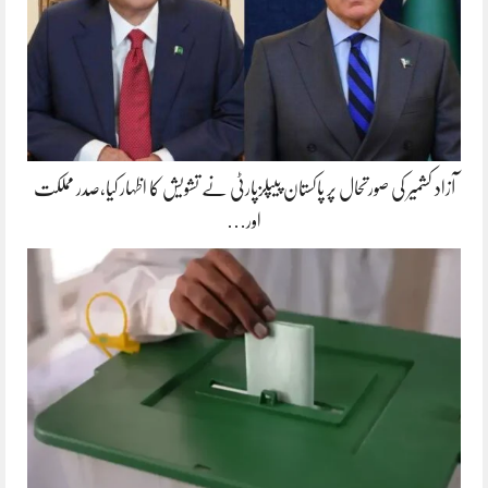
آزاد کشمیر کی صورتحال پر پاکستان پیپلزپارٹی نے تشویش کا اظہار کیا،صدر مملکت
اور…