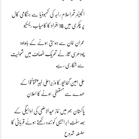
انجینئر قمراسلام راجہ کی کمبوڈیا سے ہنگامی کال
پر چکری میں 16 افراد کا کامیاب ریسکیو
عمران خان سے دوستی ہونے کے باوجود
چودھری نثار نے تحریک انصاف میں شمولیت
سے انکاری رہے
علی امین گنڈاپور کا وزیراعلیٰ خیبرپختونخوا کے
عہدے سے مستعفی ہونے کا اعلان
پاکستان بھر میں نمازِ عیدالاضحی کی ادائیگی کے
بعد سنتِ ابراہیمی کو زندہ رکھتے ہوئے قربانی کا
سلسلہ شروع