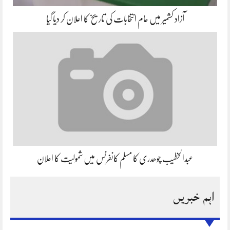
آزاد کشمیر میں عام انتخابات کی تاریخ کا اعلان کر دیا گیا
عبدالخطیب چوھدری کا مسلم کانفرنس میں شمولیت کا اعلان
اہم خبریں