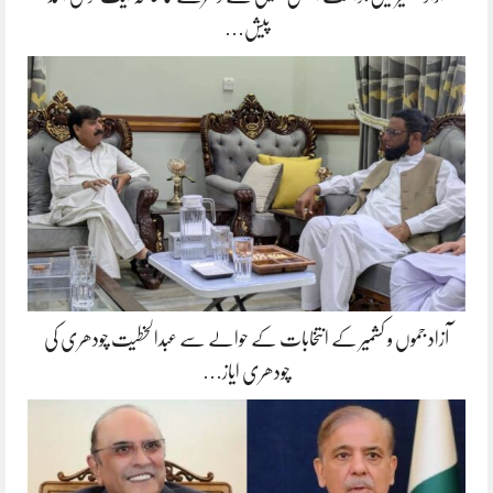
پیش…
آزاد جموں و کشمیر کے انتخابات کے حوالے سے عبدالخطیت چودھری کی
چودھری ایاز…