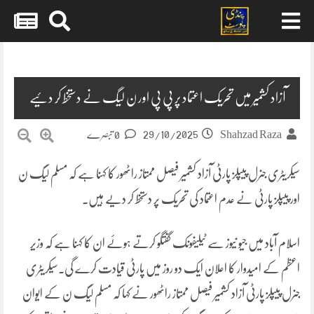
Skip
to
content
آزاد کشمیر میں تحریک اعتماد پر پی پی اور ن لیگ نے دستخط کر دئیے
29/10/2025
Shahzad Raza
0 تبصرے
سیکریٹری جنرل پیپلز پارٹی آزاد کشمیر فیصل ممتاز راٹھور کا کہنا ہے کہ مسلم لیگ ن
اور پیپلز پارٹی نے عدم اعتماد کی تحریک پر دستخط کر دیے ہیں۔
اسلام آباد میں جیو نیوز سے ٹیلیفونک گفتگو کرتے ہوئے ان کا کہنا ہے کہ وزیرِ
اعظم کے امیدوار کا اعلان ایک دو روز میں پارٹی قیادت کرے گی۔سیکریٹری
جنرل پیپلز پارٹی آزاد کشمیر فیصل ممتاز راٹھور نے کہا کہ مسلم لیگ ن کے ایوان