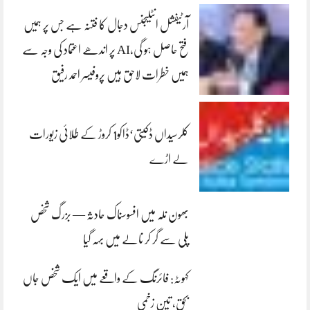
آرٹیفشل انٹلیجنس دجال کا فتنہ ہے جس پر ہمیں
فتح حاصل ہو گی،AI پر اندھے اعتماد کی وجہ سے
ہمیں خطرات لاحق ہیں پروفیسر احمد رفیق
کلرسیداں ڈکیتی‘ڈاکو1 کروڑ کے طلائی زیورات
لے اڑے
بھون نلہ میں افسوسناک حادثہ — بزرگ شخص
پلی سے گر کر نالے میں بہہ گیا
کہوٹہ: فائرنگ کے واقعے میں ایک شخص جاں
بحق، تین زخمی