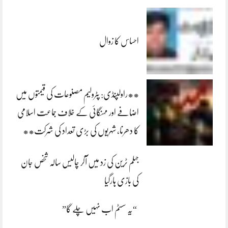
احساس کا زوال
**راولپنڈی: پٹرولیم مصنوعات کی قیمتوں میں
اضافے اور مہنگائی کے خلاف جماعت اسلامی
کا دھرنا، شہریوں کی بڑی تعداد کی شرکت**
جہلم ٹرین کی زد میں آکر چالیس سالہ شخص جان
کی بازی ہارگیا
“یہ سسٹم اب نہیں چلے گا”