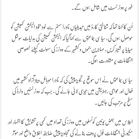
طور پر ووٹر لسٹ میں شامل ہوں گے۔
اُن کا کہنا تھا کہ شناختی کارڈ میں تبدیلیاں نادرا سسٹم سے خود بخود الیکشن کمیشن کو
موصول ہوں گی، سیاسی جماعتوں سے کہا گیا کہ الیکشن کمیشن کی ہدایات سوشل
میڈیا پر شیئر کریں، مہاجرین جموں و کشمیر کے ووٹرز کی سہولت کیلئے خصوصی
انتظامات پر مشاورت ہوگی۔
سیاسی جماعتوں نے اِس موقع پر تجویز پیش کی کہ نادرا موبائل وینز آزاد کشمیر میں
فعال اور عوامی رجسٹریشن میں تیزی لائی جائے گی ، جب کہ ووٹر لسٹیں وارڈ کی
سطح پر مرتب کی جائیں۔
اجلاس میں بعض یونین کونسلوں میں ووٹرز کی تعداد میں کمی پر تشویش کا اظہار اور
سکیورٹی انتظامات فول پروف بنانے کی تجاویز پیش ضابطہ اخلاق واضح اور مؤثر