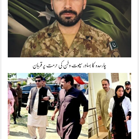
چارسدہ کا بہادر سپوت وطن کی حرمت پر قربان