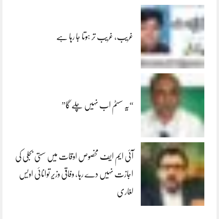
غریب، غریب تر ہوتا جا رہا ہے
“یہ سسٹم اب نہیں چلے گا”
آئی ایم ایف مخصوص اوقات میں سستی بجلی کی
اجازت نہیں دے رہا، وفاقی وزیر توانائی اویس
لغاری