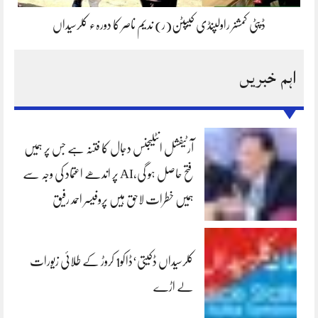
ڈپٹی کمشنر راولپنڈی کیپٹن(ر) ندیم ناصر کا دورہء کلرسیداں
اہم خبریں
آرٹیفشل انٹلیجنس دجال کا فتنہ ہے جس پر ہمیں
فتح حاصل ہو گی،AI پر اندھے اعتماد کی وجہ سے
ہمیں خطرات لاحق ہیں پروفیسر احمد رفیق
کلرسیداں ڈکیتی‘ڈاکو1 کروڑ کے طلائی زیورات
لے اڑے