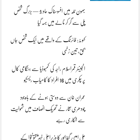
بھون نلہ میں افسوسناک حادثہ — بزرگ شخص
پلی سے گر کر نالے میں بہہ گیا
کہوٹہ: فائرنگ کے واقعے میں ایک شخص جاں
بحق، تین زخمی
انجینئر قمراسلام راجہ کی کمبوڈیا سے ہنگامی کال
پر چکری میں 16 افراد کا کامیاب ریسکیو
عمران خان سے دوستی ہونے کے باوجود
چودھری نثار نے تحریک انصاف میں شمولیت
سے انکاری رہے
علی امین گنڈاپور کا وزیراعلیٰ خیبرپختونخوا کے