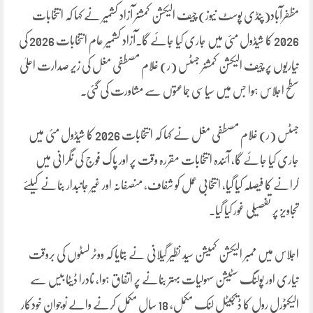
مظفرآباد(پنڈی پوسٹ نیوز) چیف الیکشن کمشنر آزاد کشمیر نے کہا کہ انتخابات
2026 کا شیڈول مئی میں جاری کیا جائے گا۔آزاد کشمیر عام انتخابات 2026 کی
تیاریوں پر چیف الیکشن کمشنر جسٹس (ر) غلام مصطفی مغل کی زیر صدارت اعلیٰ
سطح اجلاس ہوا جس میں سیاسی جماعتوں سے مشاورت کی گئی۔
جسٹس (ر) غلام مصطفی مغل نے کہا کہ انتخابات 2026 کا شیڈول مئی میں
جاری کیا جائے گا، آئندہ انتخابات مقررہ وقت پر اور پاک فوج کی نگرانی میں
کرانے کا فیصلہ کیا گیا، انتخابی عمل کو شفاف، منصفانہ اور غیر جانبدار بنانے کیلئے
تجاویز پر تفصیلی غور کیا گیا۔
اجلاس میں ممبر الیکشن کمیشن سید نظیر گیلانی نے بتایا کہ ووٹر لسٹوں کی بروقت
تیاری اور پولنگ سٹیشن سہولیات بہتر بنانے پر اتفاق ہوا، نادرا ڈیٹا بیس سے
الیکٹورل رول کا ڈیجیٹل لنک مکمل، 18 سال مکمل کرنے والے نوجوان خودکار