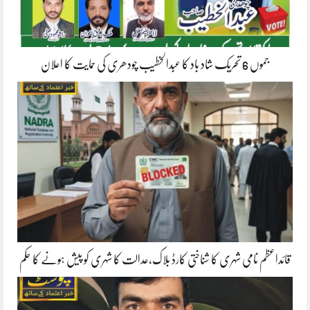
جموں 6 تحریک شاد باد کا عبدالخطیب چودھری کی حمایت کا اعلان
قائداعظم نامی شہری کا شناختی کارڈ بلاک،عدالت کا شہری کو پیش ہونے کا حکم