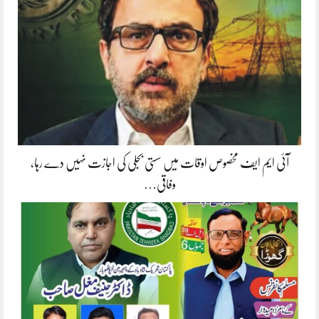
آئی ایم ایف مخصوص اوقات میں سستی بجلی کی اجازت نہیں دے رہا،
وفاقی…