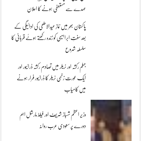
عہدے سے مستعفی ہونے کا اعلان
پاکستان بھر میں نمازِ عیدالاضحی کی ادائیگی کے
بعد سنتِ ابراہیمی کو زندہ رکھتے ہوئے قربانی کا
سلسلہ شروع
جہلم رکشہ اور ٹریلر میں تصادم رکشہ ڈرائیور اور
ایک عورت زخمی ٹریلر کا ڈرائیور فرار ہونے
میں کامیاب
وزیر اعظم شہباز شریف اور فیلڈ مارشل اہم
دورے پر سعودی عرب روانہ