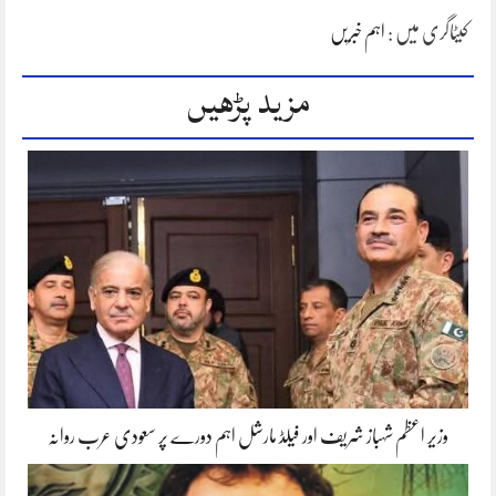
کیٹاگری میں :
اہم خبریں
مزید پڑھیں
وزیر اعظم شہباز شریف اور فیلڈ مارشل اہم دورے پر سعودی عرب روانہ