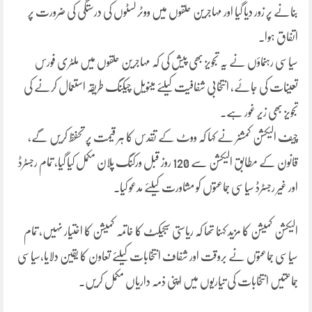
بنانے پر زور دیا گیا اور مہاجرین حلقوں میں ووٹر لسٹوں کی درستگی کی ضرورت پر
اتفاق ہوا۔
سیاسی رہنماؤں نے یہ تجویز بھی پیش کی کہ مہاجرین حلقوں میں ملٹری فورس
تعینات کی جائے، انتخابی شفافیت کیلئے مینویل چیکنگ طریقہ استعمال کرنے کی
تجویز بھی زیر غور ہے۔
چیف الیکشن کمشنر نے کہا کہ ووٹ کے تقدس کا ہر قیمت پر تحفظ کریں گے،
قانون کے مطابق الیکشن سے 120 روز قبل ورکنگ پلان مکمل کیا گیا، تمام رجسٹرڈ
اور غیر رجسٹرڈ سیاسی جماعتوں کو مشاورت کیلئے مدعو کیا۔
الیکشن کمیشن کا مزید کہنا تھا کہ ریاستی سبجیکٹ کا خاتمہ کمیشن کا اختیار نہیں، تمام
سیاسی جماعتوں نے بروقت اور شفاف انتخابات کیلئے تعاون کا یقین دلایا،سیاسی
جماعتیں انتخابات کی تیاریوں میں اپنی ذمہ داریاں مکمل کریں۔