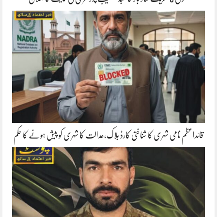
قائداعظم نامی شہری کا شناختی کارڈ بلاک،عدالت کا شہری کو پیش ہونے کا حکم