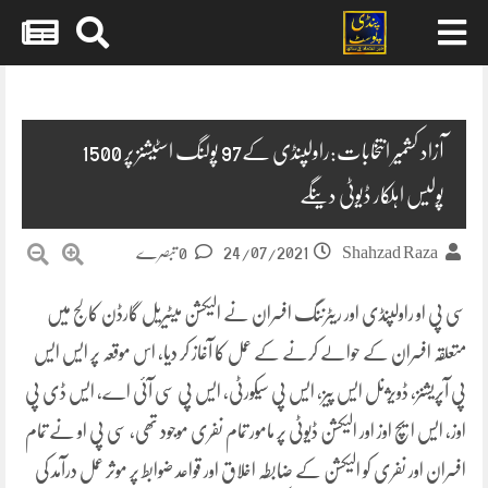
Skip
to
content
آزاد کشمیر انتخابات:راولپنڈی کے97 پولنگ اسٹیشنز پر 1500
پولیس اہلکار ڈیوٹی دینگے
24/07/2021
Shahzad Raza
0 تبصرے
سی پی او راولپنڈی اور ریٹرننگ افسران نے الیکشن میٹیریل گارڈن کالج میں
متعلقہ افسران کے حوالے کرنے کے عمل کا آغاز کر دیا، اس موقعہ پر ایس ایس
پی آپریشنز، ڈویژنل ایس پیز، ایس پی سیکورٹی، ایس پی سی آئی اے، ایس ڈی پی
اوز، ایس ایچ اوز اور الیکشن ڈیوٹی پر مامور تمام نفری موجود تھی، سی پی او نے تمام
افسران اور نفری کو الیکشن کے ضابطہ اخلاق اور قواعد ضوابط پر موثر عمل درآمد کی