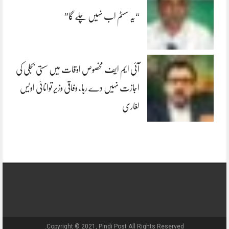
“یہ سسٹم اب نہیں چلے گا”
آئی ایم ایف مخصوص اوقات میں سستی بجلی کی
اجازت نہیں دے رہا، وفاقی وزیر توانائی اویس
لغاری
Copyright © 2021, Pindi Post All Rights Reserved.