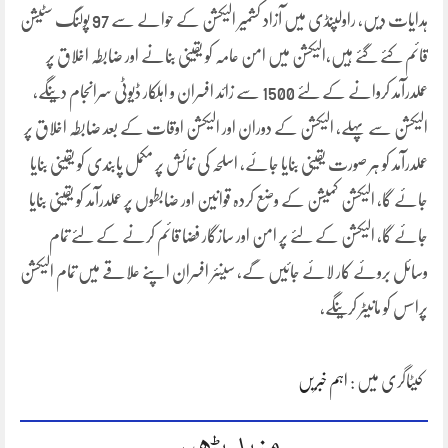
ہدایات دیں، راولپنڈی میں آزاد کشمیر الیکشن کے حوالے سے 97 پولنگ سٹیشن
قائم کئے گئے ہیں،الیکشن میں امن عامہ کو یقینی بنانے اور ضابطہ اخلاق پر
عملدرآمد کروانے کے لئے 1500 سے زائد افسران و اہلکار ڈیوٹی سرانجام دینگے،
الیکشن سے پہلے، الیکشن کے دوران اور الیکشن اوقات کے بعد ضابطہ اخلاق پر
عملدرآمد کو ہر صورت یقینی بنایا جائے، اسلحہ کی نمائش پر مکمل پابندی کو یقینی بنایا
جائے گا، الیکشن کمیشن کے وضع کردہ قوانین اور ضابطوں پر عملدرآمد کو یقینی بنایا
جائے گا، الیکشن کے لئے پر امن اور سازگار فضا قائم کرنے کے لئے تمام
وسائل بروئے کار لائے جائیں گے، سینئر افسران اپنے علاقے میں تمام الیکشن
پراسس کو مانیٹر کرینگے،
کیٹاگری میں :
اہم خبریں
مزید پڑھیں