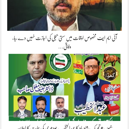
آئی ایم ایف مخصوص اوقات میں سستی بجلی کی اجازت نہیں دے رہا،
وفاقی…
جموں 6 تحریک شاد باد کا عبدالخطیب چودھری کی حمایت کا اعلان