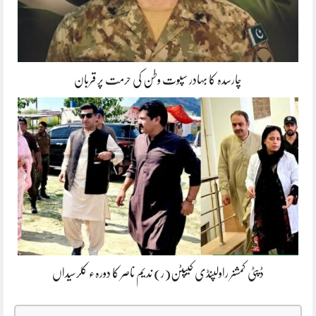
چارسدہ کا بہادر سپوت وطن کی حرمت پر قربان
ڈپٹی کمشنر راولپنڈی کیپٹن(ر) ندیم ناصر کا دورہء کلرسیداں