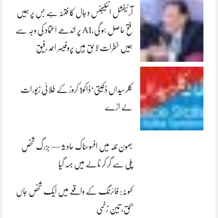
آرٹیفشل انٹلیجنس دجال کا فتنہ ہے جس پر ہمیں
فتح حاصل ہو گی،AI پر اندھے اعتماد کی وجہ سے
ہمیں خطرات لاحق ہیں پروفیسر احمد رفیق
کلرسیداں ڈکیتی‘ڈاکو1 کروڑ کے طلائی زیورات
لے اڑے
بھون نلہ میں افسوسناک حادثہ — بزرگ شخص
پلی سے گر کر نالے میں بہہ گیا
کہوٹہ: فائرنگ کے واقعے میں ایک شخص جاں
بحق، تین زخمی