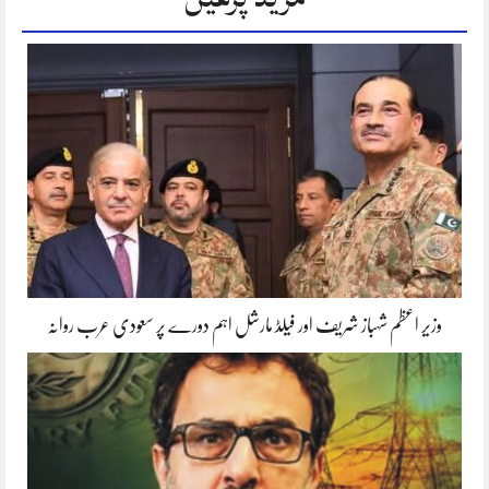
وزیر اعظم شہباز شریف اور فیلڈ مارشل اہم دورے پر سعودی عرب روانہ