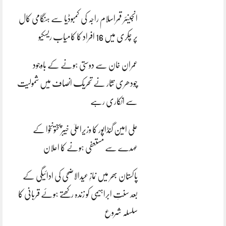
انجینئر قمراسلام راجہ کی کمبوڈیا سے ہنگامی کال
پر چکری میں 16 افراد کا کامیاب ریسکیو
عمران خان سے دوستی ہونے کے باوجود
چودھری نثار نے تحریک انصاف میں شمولیت
سے انکاری رہے
علی امین گنڈاپور کا وزیراعلیٰ خیبرپختونخوا کے
عہدے سے مستعفی ہونے کا اعلان
پاکستان بھر میں نمازِ عیدالاضحی کی ادائیگی کے
بعد سنتِ ابراہیمی کو زندہ رکھتے ہوئے قربانی کا
سلسلہ شروع