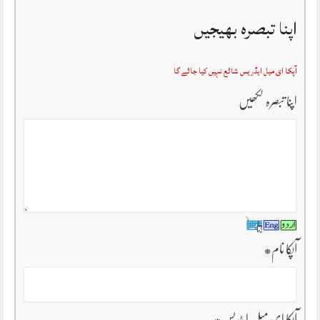
اپنا تبصرہ بھیجیں
آپکا ای میل ایڈریس شائع نہیں کیا جائے گا
اپنا تبصرہ لکھیں
آپکا نام
*
آپکا ای میل ایڈریس
*