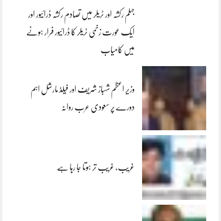
جہلم رکشہ اور ٹریلر میں تصادم رکشہ ڈرائیور اور
ایک عورت زخمی ٹریلر کا ڈرائیور فرار ہونے
میں کامیاب
وزیر اعظم شہباز شریف اور فیلڈ مارشل اہم
دورے پر سعودی عرب روانہ
غریب، غریب تر ہوتا جا رہا ہے