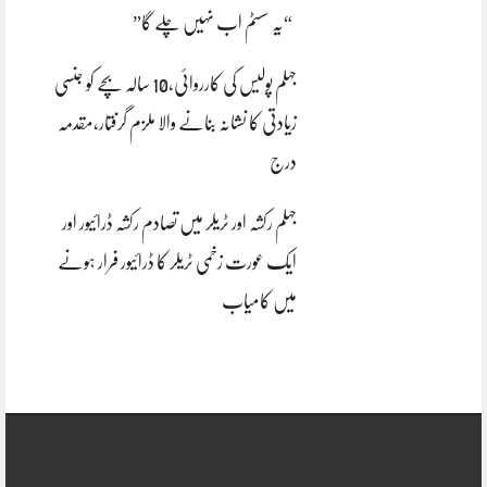
“یہ سسٹم اب نہیں چلے گا”
جہلم پولیس کی کارروائی،10 سالہ بچے کو جنسی
زیادتی کا نشانہ بنانے والا ملزم گرفتار،مقدمہ
درج
جہلم رکشہ اور ٹریلر میں تصادم رکشہ ڈرائیور اور
ایک عورت زخمی ٹریلر کا ڈرائیور فرار ہونے
میں کامیاب