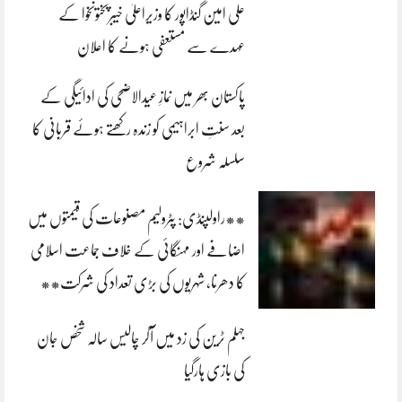
علی امین گنڈاپور کا وزیراعلیٰ خیبرپختونخوا کے
عہدے سے مستعفی ہونے کا اعلان
پاکستان بھر میں نمازِ عیدالاضحی کی ادائیگی کے
بعد سنتِ ابراہیمی کو زندہ رکھتے ہوئے قربانی کا
سلسلہ شروع
**راولپنڈی: پٹرولیم مصنوعات کی قیمتوں میں
اضافے اور مہنگائی کے خلاف جماعت اسلامی
کا دھرنا، شہریوں کی بڑی تعداد کی شرکت**
جہلم ٹرین کی زد میں آکر چالیس سالہ شخص جان
کی بازی ہارگیا