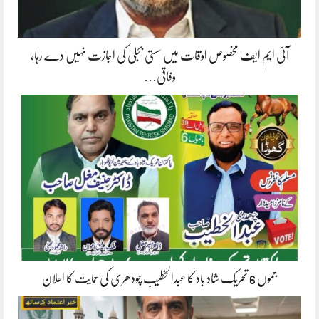
آئی ایم ایف مخصوص اوقات میں سستی بجلی کی اجازت نہیں دے رہا،
وفاقی…
جموں 6 تحریک شاد باد کا عبدالخطیب چودھری کی حمایت کا اعلان