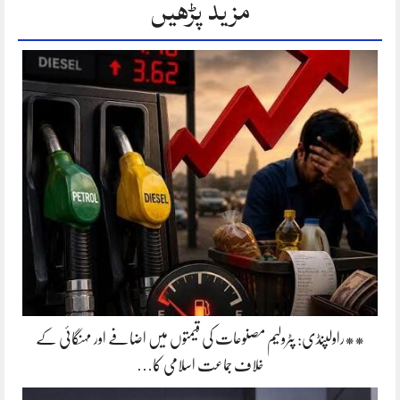
مزید پڑھیں
**راولپنڈی: پٹرولیم مصنوعات کی قیمتوں میں اضافے اور مہنگائی کے
خلاف جماعت اسلامی کا…