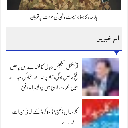
چارسدہ کا بہادر سپوت وطن کی حرمت پر قربان
اہم خبریں
آرٹیفشل انٹلیجنس دجال کا فتنہ ہے جس پر ہمیں
فتح حاصل ہو گی،AI پر اندھے اعتماد کی وجہ سے
ہمیں خطرات لاحق ہیں پروفیسر احمد رفیق
کلرسیداں ڈکیتی‘ڈاکو1 کروڑ کے طلائی زیورات
لے اڑے