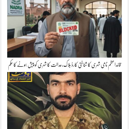
قائداعظم نامی شہری کا شناختی کارڈ بلاک،عدالت کا شہری کو پیش ہونے کا حکم