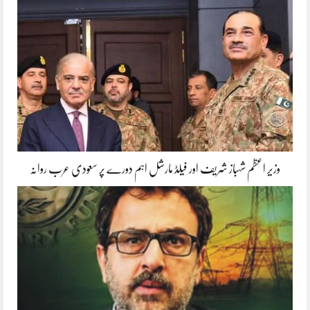
وزیر اعظم شہباز شریف اور فیلڈ مارشل اہم دورے پر سعودی عرب روانہ