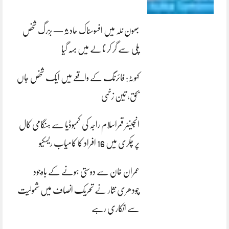
بھون نلہ میں افسوسناک حادثہ — بزرگ شخص
پلی سے گر کر نالے میں بہہ گیا
کہوٹہ: فائرنگ کے واقعے میں ایک شخص جاں
بحق، تین زخمی
انجینئر قمراسلام راجہ کی کمبوڈیا سے ہنگامی کال
پر چکری میں 16 افراد کا کامیاب ریسکیو
عمران خان سے دوستی ہونے کے باوجود
چودھری نثار نے تحریک انصاف میں شمولیت
سے انکاری رہے