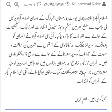
24/02/2026
Muhammad Kabir
0 تبصرے
اسلام آباد(نمائندہ پنڈی پوسٹ) رمضان المبارک کے دوران اسلام آباد پولیس
کی جانب سے ضلع بھر میں منظم و موثر سکیورٹی انتظامات اور ٹریفک مینیجمینٹ
کے حوالے سے اقدامات کا جائزہ لیا گیا۔ آئی جی اسلام آباد نے افسران کو
پٹرولنگ، سرپرائز چیکنگ اور ٹیکنالوجی کے استعمال سے شہریوں کی حفاظت و
سہولت کے اقدامات کو مزید بہتر بنانے کے حوالے سے واضح ڈائریکشنز جاری
کیں۔ افسران نماز فجر ، تراویح اور رمضان بازاروں میں خود جائیں اور ڈیوٹیز کو مزید
بہتر بنائیں۔ جرائم پیشہ عناصر کیخلاف کریک ڈاؤن تیز کیا جائے، آئی جی اسلام آباد
کے افسران کو احکامات
کیٹاگری میں :
اہم خبریں