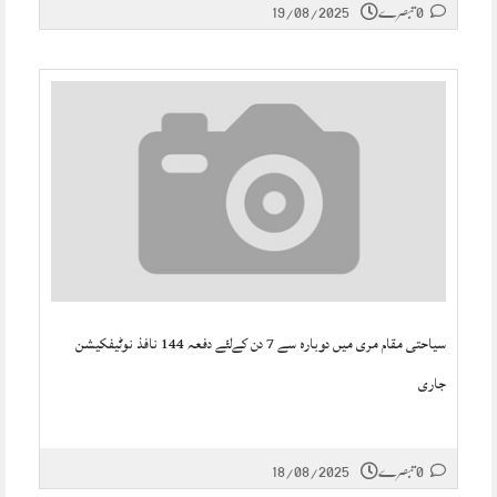
0 تبصرے
19/08/2025
سیاحتی مقام مری میں دوبارہ سے 7 دن کےلئے دفعہ 144 نافذ نوٹیفکیشن
جاری
0 تبصرے
18/08/2025