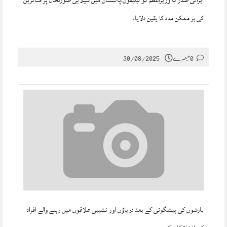
ایرانی صدر کا وزیراعظم کو ٹیلیفون،پاکستان میں سیلابی صورتحال پر متاثرین
کی ہر ممکن مدد کا یقین دلایا۔
0 تبصرے
30/08/2025
بارشوں کی پیشگوئی کے بعد دریاؤں اور نشیبی علاقوں میں رہنے والے افراد