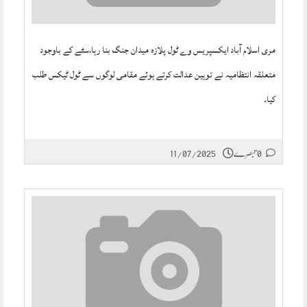
مری اسلام آباد ایکسپریس وے ٹول پلازہ میدان جنگ بنا رہا،سٹے کے باوجود
متعلقہ انتظامیہ نے توہین عدالت کرتے ہوئے مقامی لوگوں سے ٹول ٹیکس طلب
کیا۔
0 تبصرے
11/07/2025