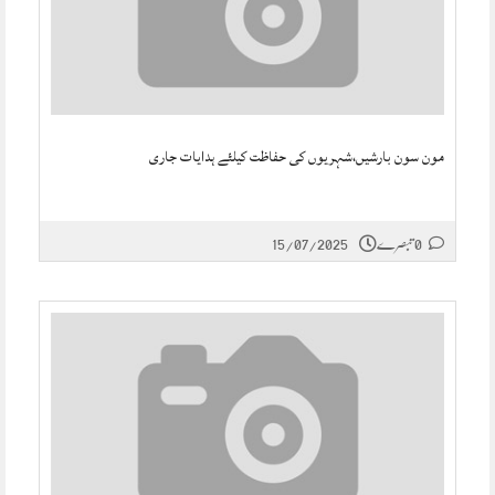
مون سون بارشیں،شہریوں کی حفاظت کیلئے ہدایات جاری
0 تبصرے
15/07/2025