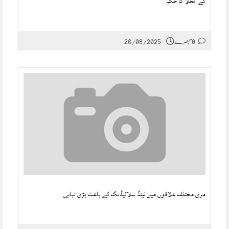
کے انخلا کا حکم
0 تبصرے
26/08/2025
مری مختلف علاقوں میں لینڈ سلائیڈنگ کے باعث بڑی تباہی