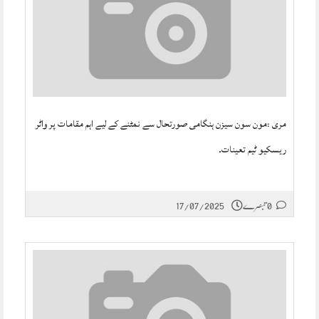
مری :مون سون سیزن ہنگامی صورتحال سے نمٹنے کے لیے اہم مقامات پر واٹر
ریسکیو ٹیم تعینات۔
0 تبصرے
17/07/2025