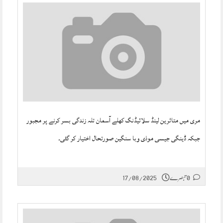
مری میں متاثرین لینڈ سلائیڈنگ کھلے آسمان تلہ زندگی بسر کرنے پر مجبور
جبکہ ڈینگی جیسی موذی وبا سنگین صورتحال اختیار کر گئی۔
0 تبصرے
17/08/2025