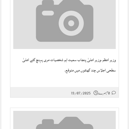
وزیر اعظم ،وزیر اعلیٰ پنجاب سمیت اہم شخصیات مری پہنچ گئے اعلیٰ
سطحی اجلاس چند گھنٹوں میں متوقع۔
0 تبصرے
19/07/2025