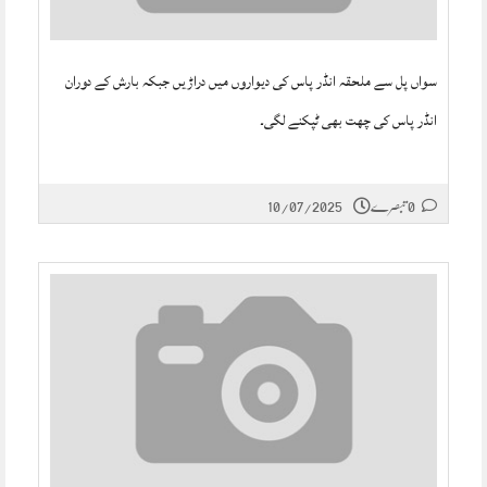
سواں پل سے ملحقہ انڈر پاس کی دیواروں میں دراڑیں جبکہ بارش کے دوران
انڈر پاس کی چھت بھی ٹپکنے لگی۔
0 تبصرے
10/07/2025