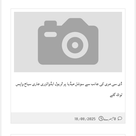
ڈی سی مری کی جانب سے سوشل میڈیا پر ٹریول ایڈوائزری جاری سیاح واپس
لوٹ گئے
0 تبصرے
18/08/2025