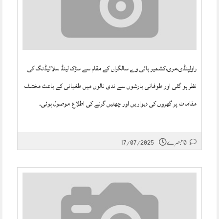
راولپنڈی،مری،کشمیر ہائی وے سالگراں کے مقام سے سڑک لینڈ سلائیڈنگ کی
نظر ہو گئی اور طوفانی بارشوں سے ندی نالوں میں طغیانی کے باعث مختلف
مقامات پر گھروں کی دیواریں اور چھتیں گرنے کی اطلاع موصول ہوئی۔
0 تبصرے
17/07/2025