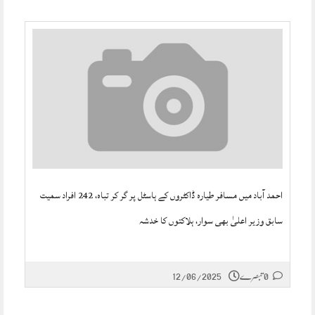
احمد آباد میں مسافر طیارہ ڈاکٹروں کے ہاسٹل پر گر کر تباہ، 242 افراد سمیت
سابق وزیر اعلیٰ بھی سوار، ہلاکتوں کا خدشہ
0 تبصرے
12/06/2025