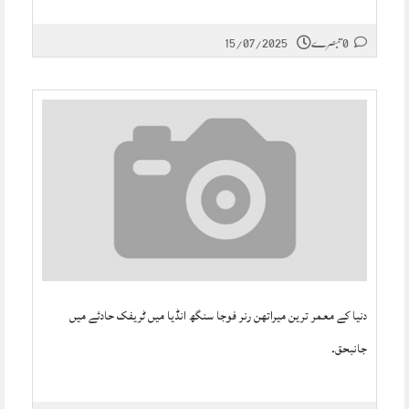
0 تبصرے
15/07/2025
دنیا کے معمر ترین میراتھن رنر فوجا سنگھ انڈیا میں ٹریفک حادثے میں
جانبحق۔