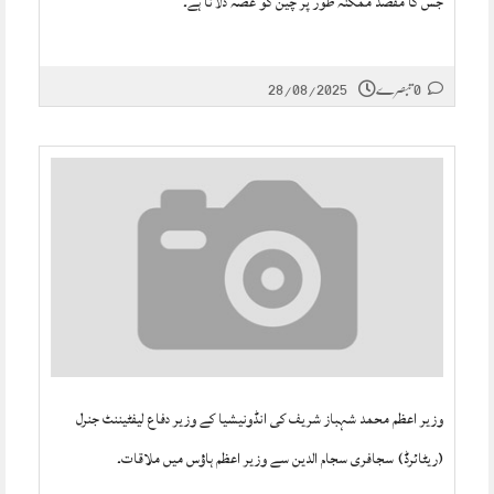
جس کا مقصد ممکنہ طور پر چین کو غصہ دلانا ہے۔
0 تبصرے
28/08/2025
وزیر اعظم محمد شہباز شریف کی انڈونیشیا کے وزیر دفاع لیفٹیننٹ جنرل
(ریٹائرڈ) سجافری سجام الدین سے وزیر اعظم ہاؤس میں ملاقات۔