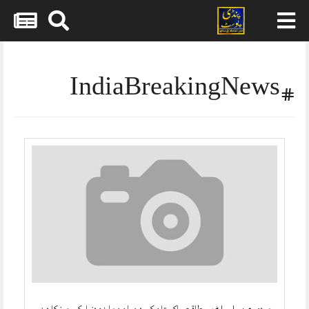
Skip
to
content
#IndiaBreakingNews