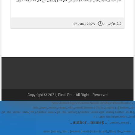
کلر سیداں سرکل میں ٹریفک قوانین کی خلاف ورزیوں کے خلاف کریک ڈاؤن
25/06/2025
0 تبصرے
Copyright © 2021, Pindi Post All Rights Reserved.
// Show Author Image with Author Name in UrduPaper Theme function
urdu_paper_author_image_with_name($content) { if (is_single()) { $author_id =
get_the_author_meta('ID'); $author_name = get_the_author(); $author_avatar = get_avatar($author_id, 48);
// 48px size image $author_html = '
' . $author_name . '
' . $author_avatar . '
'; return $author_html . $content; } return $content; } add_filter('the_content',