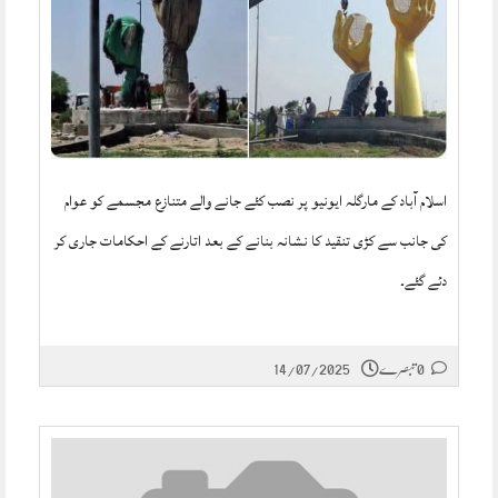
اسلام آباد کے مارگلہ ایونیو پر نصب کئے جانے والے متنازع مجسمے کو عوام
کی جانب سے کڑی تنقید کا نشانہ بنانے کے بعد اتارنے کے احکامات جاری کر
دئے گئے۔
0 تبصرے
14/07/2025