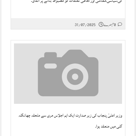
کی،سیاسی،معاشی اور دفاعی تعلقات کو مضبوط بنانے پر اتفاق۔
0 تبصرے
31/07/2025
وزیر اعلیٰ پنجاب کی زیر صدارت ایک اہم اجلاس مری سے ملحقہ چھانگلہ
گلی میں منعقد ہوا۔