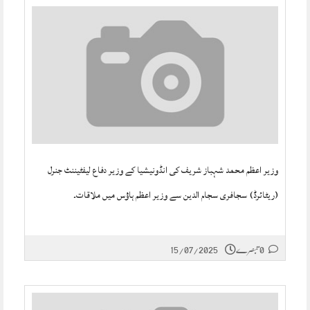
وزیر اعظم محمد شہباز شریف کی انڈونیشیا کے وزیر دفاع لیفٹیننٹ جنرل
(ریٹائرڈ) سجافری سجام الدین سے وزیر اعظم ہاؤس میں ملاقات۔
0 تبصرے
15/07/2025