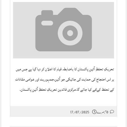
تحریکِ تحفظِ آئینِ پاکستان کا باضابطہ قیام کا اعلان کر دیا گیا ہے جس میں
ہر اس احتجاج کی حمایت کی جائیگی جو آئین،جمہوریت اور عوامی مقادات
کے تحفظ کےلئے کیا جائے گا۔مرکزی قائدین تحریکِ تحفظِ آئینِ پاکستان۔
0 تبصرے
17/07/2025