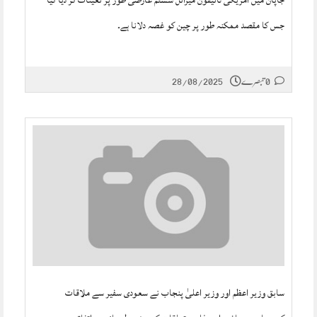
جاپان میں امریکی ٹائیفون میزائل سسٹم عارضی طور پر تعینات کر دیا گیا
جس کا مقصد ممکنہ طور پر چین کو غصہ دلانا ہے۔
0 تبصرے
28/08/2025
سابق وزیر اعظم اور وزیر اعلیٰ پنجاب نے سعودی سفیر سے ملاقات