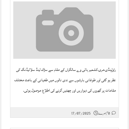
راولپنڈی،مری،کشمیر ہائی وے سالگراں کے مقام سے سڑک لینڈ سلائیڈنگ کی
نظر ہو گئی اور طوفانی بارشوں سے ندی نالوں میں طغیانی کے باعث مختلف
مقامات پر گھروں کی دیواریں اور چھتیں گرنے کی اطلاع موصول ہوئی۔
0 تبصرے
17/07/2025