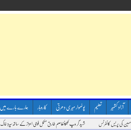
آزاد کشمیر
تعلیم
پوٹھوار میری دھرتی
کاروبار
ہمارے بارے میں
 کی پریس کانفرنس
شہید گر وپ کیپٹنعاصم طارق مکمل فوجی اعزاز کے ساتھ سپردِ خاک