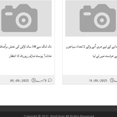
نانے کے لیے مری آنے والے لاتعداد سیاحوں
نالہ لنگ سے 18 سالہ لڑکی کی نعش برآمد
ے حراست میں لے لیا
حادثہ؟ پوسٹ مارٹم رپورٹ کا انتظار
14/08/2025
0 تبصرے
06/08/2025
Copyright © 2021, Pindi Post All Rights Reserved.