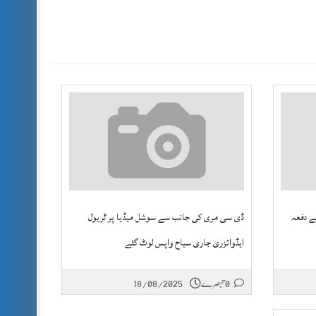
ارہ سے 7 دن کےلئے دفعہ
ڈی سی مری کی جانب سے سوشل میڈیا پر ٹریول
ایڈوائزری جاری سیاح واپس لوٹ گئے
0 تبصرے
18/08/2025