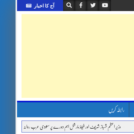
آج کا اخبار
رابطہ کریں
وزیر اعظم شہباز شریف اور فیلڈ مارشل اہم دورے پر سعودی عرب روانہ
آئی ایم ایف