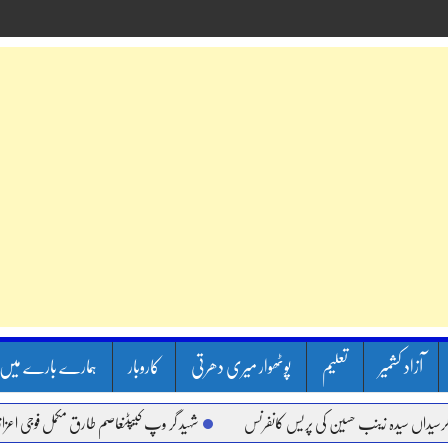
آزاد کشمیر
تعلیم
پوٹھوار میری دھرتی
کاروبار
ہمارے بارے میں
سیدہ زینب حسین کی پریس کانفرنس
شہید گر وپ کیپٹنعاصم طارق مکمل فوجی اعزاز کے ساتھ