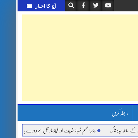
آج کا اخبار
رابطہ کریں
 سپردِ خاک
وزیر اعظم شہباز شریف اور فیلڈ مارشل اہم دورے پر سعودی عرب روانہ