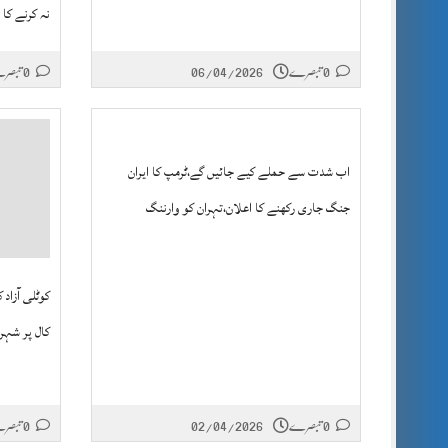
نہ کرنے کا 
0 تبصرے
06/04/2026
0 تبصرے
اب شدت سے حملے کیے جائیں گے،ٹرمپ کا ایران
جنگ جاری رکھنے کا اعلان،تہران کو وارننگ
کوٹلی آزاد
کال پر شہر
0 تبصرے
02/04/2026
0 تبصرے