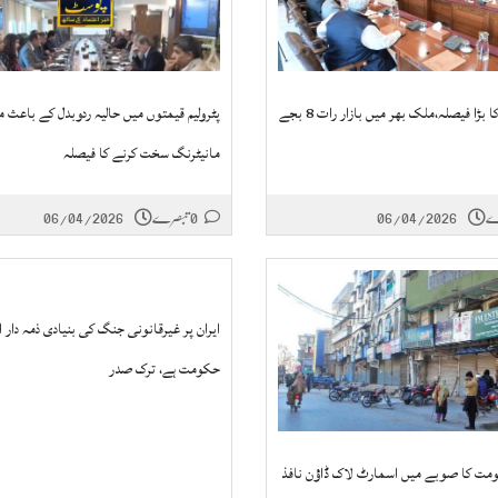
وزیر اعظم کا بڑا فیصلہ،ملک بھر میں بازار رات 8 بجے
پٹرولیم قیمتوں میں حالیہ ردوبدل کے باعث 
مانیٹرنگ سخت کرنے کا فیصلہ
06/04/2026
0 تبصرے
06/04/2026
ایران پر غیرقانونی جنگ کی بنیادی ذمہ دار ا
حکومت ہے، ترک صدر
مت کا صوبے میں اسمارٹ لاک ڈاؤن نافذ