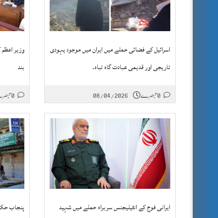
اسرائیل کے فضائی حملے میں ایران میں موجود یہودی
تاریجی اور قدیمی عبادت گاہ تباہ۔
بند
0 تبصرے
08/04/2026
0 تبصرے
ایرانی فوج کے انٹیلیجنس سربراہ حملے میں شہید
پنجاب حکو