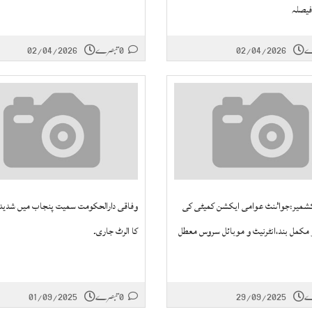
فیصلہ
02/04/2026
0 تبصرے
02/04/2026
 کشمیر:جواٸنٹ عوامی ایکشن کمیٹی کی
وفاقی دارالحکومت سمیت پنجاب میں شدید
 مکمل بند،انٹرنیٹ و موبائل سروس معطل
کا الرٹ جاری۔
29/09/2025
0 تبصرے
01/09/2025