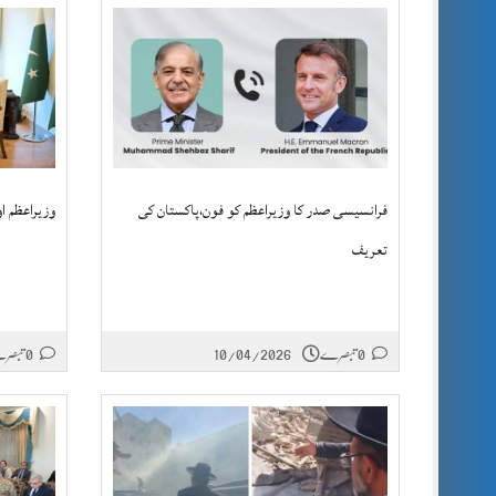
فرانسیسی صدر کا وزیراعظم کو فون،پاکستان کی
وزیراعظم او
تعریف
0 تبصرے
10/04/2026
0 تبصرے