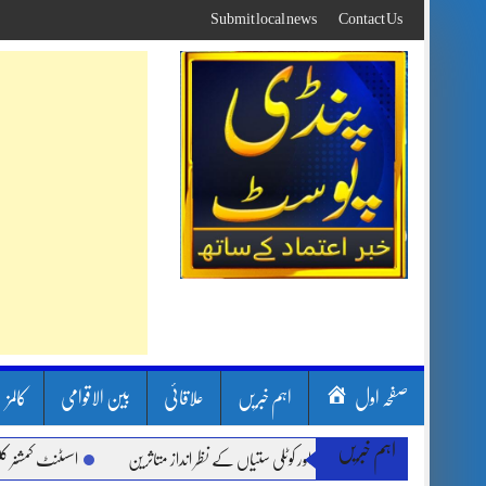
Skip
Submit local news
Contact Us
to
content
صفحہ اول
اہم خبریں
علاقائی
بین الاقوامی
کالمز
اہم خبریں
ارشیں، لینڈ سلائیڈنگ اور کوٹلی ستیاں کے نظر انداز متاثرین
اسسٹنٹ کمشنر کلرسیداں 