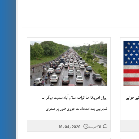
کے حوالے
ایران امریکا مذاکرات،اسلام آباد سمیت دیگر اہم
شاہراہیں بند،امتحانات جزوی طور پر ملتوی
0 تبصرے
10/04/2026