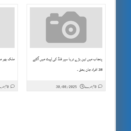
پنجاب میں تین بڑے دریا سپر فلڈ کی لپیٹ میں آگئے
ملک بھر می
28 افراد جان بحق ۔
0 تبصرے
30/08/2025
0 تبصرے