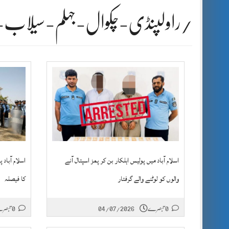
/راولپنڈی-چکوال-جہلم-سیلاب-ا
اسلام آباد میں پولیس اہلکار بن کر پمز اسپتال آنے
اسلام آباد 
والوں کو لوٹنے والے گرفتار
کا فیصلہ
0 تبصرے
04/07/2026
0 تبصرے