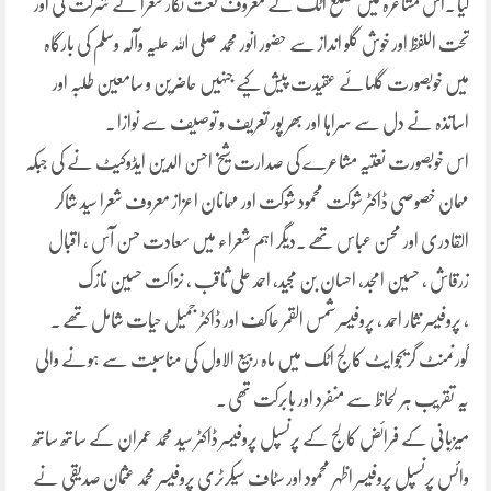
کیا ۔اس مشاعرہ میں ضلع اٹک کے معروف نعت نگار شعرا نے شرکت کی اور
تحت اللفظ اور خوش گلو انداز سے حضور انور محمد صلی اللہ علیہ وآلہ وسلم کی بارگاہ
میں خوبصورت گلہائے عقیدت پیش کیے جنہیں حاضرین و سامعین طلبہ اور
اساتذہ نے دل سے سراہا اور بھر پور تعریف و توصیف سے نوازا ۔
اس خوبصورت نعتیہ مشاعرے کی صدارت شیخ احسن الدین ایڈوکیٹ نے کی جبکہ
مہمان خصوصی ڈاکٹر شوکت محمود شوکت اور مہمانان اعزاز معروف شعرا سید شاکر
القادری اور محسن عباس تھے ۔دیگر اہم شعراء میں سعادت حسن آس ، اقبال
زرقاش ، حسین امجد، احسان بن مجید، احمد علی ثاقب ، نزاکت حسین نازک
، پروفیسر نثار احمد ، پروفیسر شمس القمر عاکف اور ڈاکٹر جمیل حیات شامل تھے ۔
گورنمنٹ گریجوایٹ کالج اٹک میں ماہ ربیع الاول کی مناسبت سے ہونے والی
یہ تقریب ہر لحاظ سے منفرد اور بابرکت تھی ۔
میزبانی کے فرائض کالج کے پرنسپل پروفیسر ڈاکٹر سید محمد عمران کے ساتھ ساتھ
وائس پرنسپل پروفیسر اظہر محمود اور سٹاف سیکرٹری پروفیسر محمد عثمان صدیقی نے