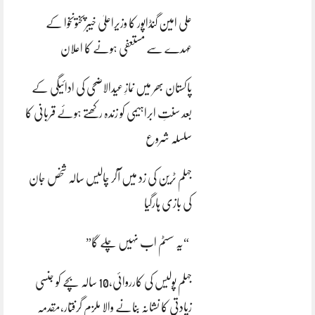
علی امین گنڈاپور کا وزیراعلیٰ خیبرپختونخوا کے
عہدے سے مستعفی ہونے کا اعلان
پاکستان بھر میں نمازِ عیدالاضحی کی ادائیگی کے
بعد سنتِ ابراہیمی کو زندہ رکھتے ہوئے قربانی کا
سلسلہ شروع
جہلم ٹرین کی زد میں آکر چالیس سالہ شخص جان
کی بازی ہارگیا
“یہ سسٹم اب نہیں چلے گا”
جہلم پولیس کی کارروائی،10 سالہ بچے کو جنسی
زیادتی کا نشانہ بنانے والا ملزم گرفتار،مقدمہ