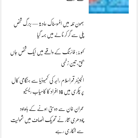
بھون نلہ میں افسوسناک حادثہ — بزرگ شخص
پلی سے گر کر نالے میں بہہ گیا
کہوٹہ: فائرنگ کے واقعے میں ایک شخص جاں
بحق، تین زخمی
انجینئر قمراسلام راجہ کی کمبوڈیا سے ہنگامی کال
پر چکری میں 16 افراد کا کامیاب ریسکیو
عمران خان سے دوستی ہونے کے باوجود
چودھری نثار نے تحریک انصاف میں شمولیت
سے انکاری رہے