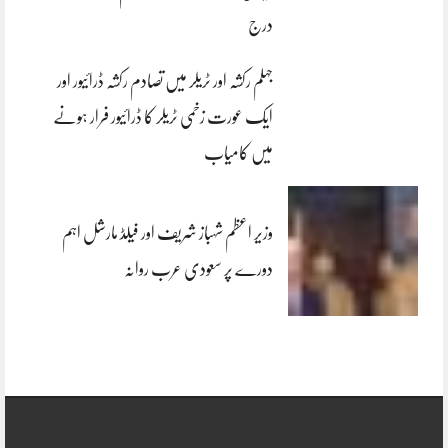
درج
جہلم رکشہ اور ٹریلر میں تصادم رکشہ ڈرائیور اور
ایک عورت زخمی ٹریلر کا ڈرائیور فرار ہونے
میں کامیاب
وزیر اعظم شہباز شریف اور فیلڈ مارشل اہم
دورے پر سعودی عرب روانہ