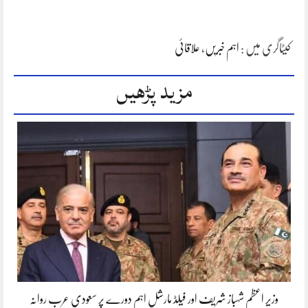
کیٹاگری میں :
اہم خبریں
،
علاقائی
مزید پڑھیں
وزیر اعظم شہباز شریف اور فیلڈ مارشل اہم دورے پر سعودی عرب روانہ