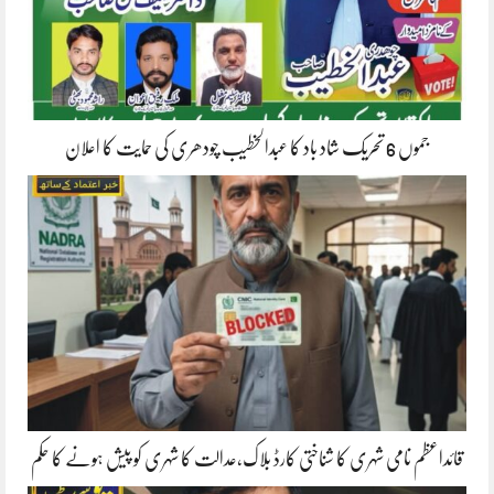
جموں 6 تحریک شاد باد کا عبدالخطیب چودھری کی حمایت کا اعلان
قائداعظم نامی شہری کا شناختی کارڈ بلاک،عدالت کا شہری کو پیش ہونے کا حکم