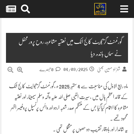
Skip
to
content
گورنمنٹ گریجویٹ کالج اٹک میں نعتیہ مشاعرہ، روح پرور محفل
نے سماں باندھ دیا
04/09/2025
شہزاد حسین بھٹی
0 تبصرے
ماہ ربیع الاوّل کی مناسبت سے 4 ستمبر 2025ء ،گورنمنٹ گریجوایٹ کالج اٹک
کے قائد اعظم ہال میں ، سیرت النبی صلی اللہ علیہ وآلہ وسلم سیمینار اور نعتیہ
مشاعرہ کا اہتمام کیا گیا جس کے منتظم صدر شعبہ اردو اور وائس پرنسپل پروفیسر اظہر
محمود تھے ۔
یہ شاندار اور باوقار تقریب دو حصوں پر مشتمل تھی ۔