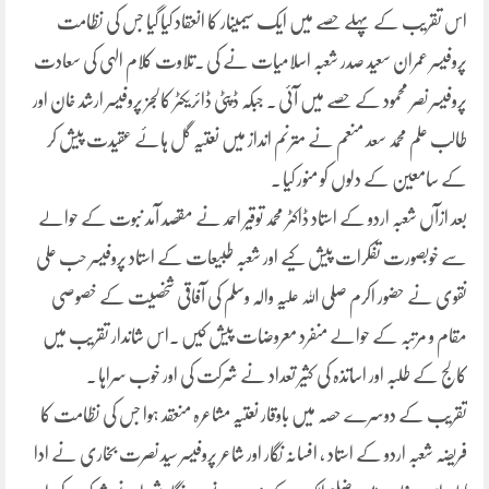
اس تقریب کے پہلے حصے میں ایک سیمینار کا انعقاد کیا گیا جس کی نظامت
پروفیسر عمران سعید صدر شعبہ اسلامیات نے کی ۔تلاوت کلام الہی کی سعادت
پروفیسر نصر محمود کے حصے میں آئی ۔ جبکہ ڈپٹی ڈائریکٹر کالجز پروفیسر ارشد خان اور
طالب علم محمد سعد منعم نے مترنم انداز میں نعتیہ گل ہائے عقیدت پیش کر
کے سامعین کے دلوں کو منور کیا ۔
بعد ازآں شعبہ اردو کے استاد ڈاکٹر محمد توقیر احمد نے مقصد آمد نبوت کے حوالے
سے خوبصورت تفکرات پیش کیے اور شعبہ طبیعات کے استاد پروفیسر حب علی
نقوی نے حضور اکرم صلی اللہ علیہ والہ وسلم کی آفاقی شخصیت کے خصوصی
مقام و مرتبہ کے حوالے منفرد معروضات پیش کیں ۔اس شاندار تقریب میں
کالج کے طلبہ اور اساتذہ کی کثیر تعداد نے شرکت کی اور خوب سراہا ۔
تقریب کے دوسرے حصہ میں باوقار نعتیہ مشاعرہ منعقد ہوا جس کی نظامت کا
فریضہ شعبہ اردو کے استاد ، افسانہ نگار اور شاعر پروفیسر سید نصرت بخاری نے ادا