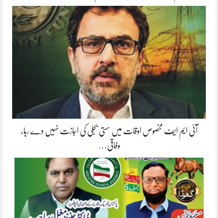
آئی ایم ایف مخصوص اوقات میں سستی بجلی کی اجازت نہیں دے رہا،
وفاقی…