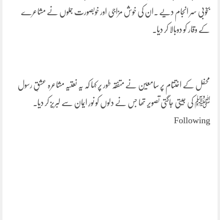
بخوبی سر انجام دیے ۔ان کی خوش مزاجی اور خوبصورت جملوں نے مشاعرے
کے وقار کو دوبالا کر دیا۔
محفل کے اختتام پر سامعین نے متفقہ طور پر کہا کہ یہ نعتیہ مشاعرہ عشقِ رسول
ﷺ کی جیتی جاگتی تصویر تھا جس نے دلوں کو نورِ ایمان سے لبریز کر دیا۔
Following