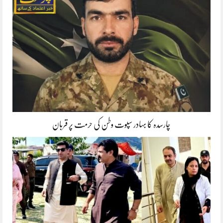
چارسدہ کا بہادر سپوت وطن کی حرمت پر قربان