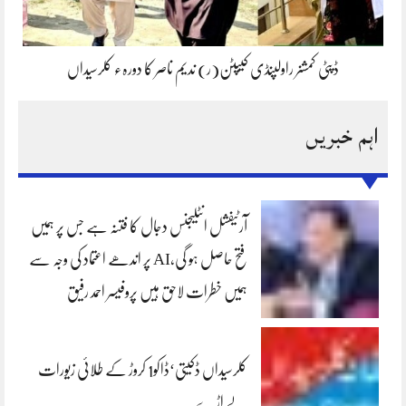
ڈپٹی کمشنر راولپنڈی کیپٹن(ر) ندیم ناصر کا دورہء کلرسیداں
اہم خبریں
آرٹیفشل انٹلیجنس دجال کا فتنہ ہے جس پر ہمیں
فتح حاصل ہو گی،AI پر اندھے اعتماد کی وجہ سے
ہمیں خطرات لاحق ہیں پروفیسر احمد رفیق
کلرسیداں ڈکیتی‘ڈاکو1 کروڑ کے طلائی زیورات
لے اڑے