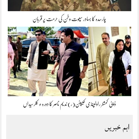
چارسدہ کا بہادر سپوت وطن کی حرمت پر قربان
ڈپٹی کمشنر راولپنڈی کیپٹن(ر) ندیم ناصر کا دورہء کلرسیداں
اہم خبریں