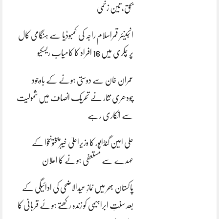
بحق، تین زخمی
انجینئر قمراسلام راجہ کی کمبوڈیا سے ہنگامی کال
پر چکری میں 16 افراد کا کامیاب ریسکیو
عمران خان سے دوستی ہونے کے باوجود
چودھری نثار نے تحریک انصاف میں شمولیت
سے انکاری رہے
علی امین گنڈاپور کا وزیراعلیٰ خیبرپختونخوا کے
عہدے سے مستعفی ہونے کا اعلان
پاکستان بھر میں نمازِ عیدالاضحی کی ادائیگی کے
بعد سنتِ ابراہیمی کو زندہ رکھتے ہوئے قربانی کا