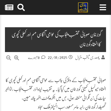
Skip
to
content
گوجرخان صوبائی محتسب پنجاب کی عوامی آگاہی مہم اور کھلی کچہری
کا انعقادگوجرخان
22/10/2025
چوھدری ثاقب متیال
0 تبصرے
صوبائی محتسب پنجاب کے دفتر کی جانب سے عوامی آگاہی مہم اور کھلی کچہری کا
انعقاد میونسپل کمیٹی گوجرخان میں کیا گیا۔ یہ تقریب ایڈوائزر محتسب پنجاب رانا اکبر
حیات کی زیر نگرانی منعقد ہوئی، جس میں انکروچمنٹ افسر چاند مبین،
تحصیلدار گوجرخان راجہ عامر مسعود، سب انسپکٹرملک سجاد