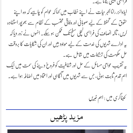
فراہمی یقینی بنانا ہے۔
ایڈوائزر رانا اکبر حیات نے اپنے خطاب میں کہا کہ عوام کو چاہیے کہ وہ اپنے
حقوق کے تحفظ کے لیے صوبائی اور وفاقی محتسب کے نظام سے بھرپور استفادہ
کریں، تاکہ انصاف کی فراہمی نچلی سطح تک ممکن ہو سکے۔ انہوں نے زور دیا کہ
یہ ادارے شہریوں کی خدمت کے لیے موجود ہیں اور ان کی شکایات کا بروقت
حل حکومت کی ترجیحات میں شامل ہے۔
یہ تقریب عوامی مسائل کے حل اور شفافیت کو فروغ دینے کی سمت میں ایک
اہم قدم ثابت ہوئی، جس سے شہریوں میں آگاہی اور اعتماد میں اضافہ ہوا ہے۔
کیٹاگری میں :
اہم خبریں
مزید پڑھیں