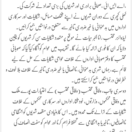
،اے ایس ائی ،صحافی برادری اور شہریوں کی بڑی تعداد نے شرکت کی۔
کھلی کچہری کے دوران شہریوں نے اپنے مختلف مسائل، شکایات اور سرکاری
اداروں میں بدعنوانی یا غیر ضروری تاخیر سے متعلق درخواستیں جمع کرائیں۔
ایڈوائزر محتسب رانا اکبر حیات نے موقع پر متعدد شکایات سن کر شہریوں کو یقین
دلایا کہ ان کا فوری ازالہ کیا جائے گا۔ تقریب میں عوام کو آگاہ کیا گیا کہ صوبائی
محتسب کا دفتر صوبائی اداروں کے خلاف عوامی شکایات کے حل کے لیے
قائم ہے، جہاں شہری بدعنوانی، ناانصافی یا غیر ضروری تاخیر کے خلاف بلا خوف و
خطر اپنی درخواستیں جمع کرا سکتے ہیں۔
دوسری جانب، وفاقی محتسب (وفاقی محتسب) کے اختیارات پورے ملک
میں وفاقی محکموں، وزارتوں، خودمختار اداروں اور سرکاری محکموں کے خلاف
شکایات کے ازالے تک محدود ہیں۔ اس کا بنیادی مقصد شہریوں کو انتظامی
ناانصافیوں، تاخیر یا بدانتظامی سے تحفظ فراہم کرنا اور عوام کو مفت انصاف کی