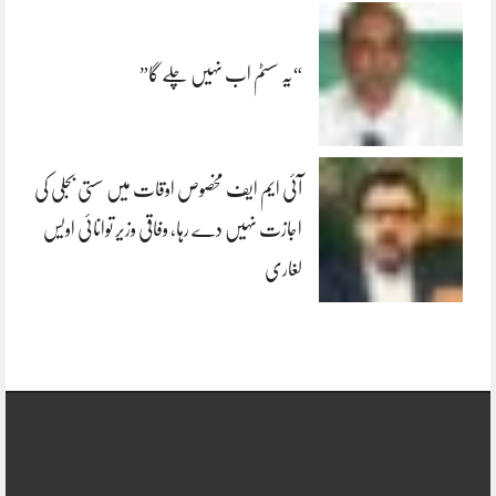
“یہ سسٹم اب نہیں چلے گا”
آئی ایم ایف مخصوص اوقات میں سستی بجلی کی
اجازت نہیں دے رہا، وفاقی وزیر توانائی اویس
لغاری