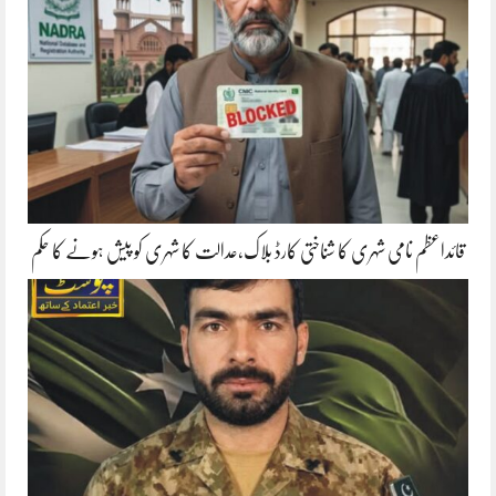
قائداعظم نامی شہری کا شناختی کارڈ بلاک،عدالت کا شہری کو پیش ہونے کا حکم