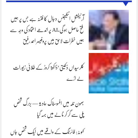
آرٹیفشل انٹلیجنس دجال کا فتنہ ہے جس پر ہمیں
فتح حاصل ہو گی،AI پر اندھے اعتماد کی وجہ سے
ہمیں خطرات لاحق ہیں پروفیسر احمد رفیق
کلرسیداں ڈکیتی‘ڈاکو1 کروڑ کے طلائی زیورات
لے اڑے
بھون نلہ میں افسوسناک حادثہ — بزرگ شخص
پلی سے گر کر نالے میں بہہ گیا
کہوٹہ: فائرنگ کے واقعے میں ایک شخص جاں