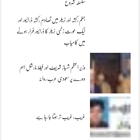
سلسلہ شروع
جہلم رکشہ اور ٹریلر میں تصادم رکشہ ڈرائیور اور
ایک عورت زخمی ٹریلر کا ڈرائیور فرار ہونے
میں کامیاب
وزیر اعظم شہباز شریف اور فیلڈ مارشل اہم
دورے پر سعودی عرب روانہ
غریب، غریب تر ہوتا جا رہا ہے