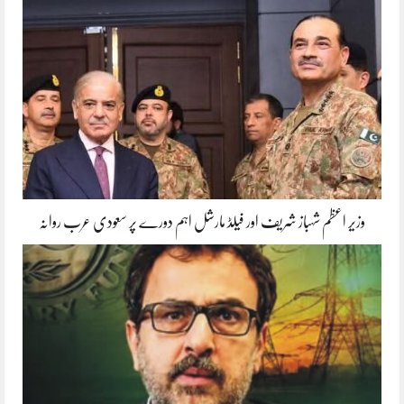
وزیر اعظم شہباز شریف اور فیلڈ مارشل اہم دورے پر سعودی عرب روانہ