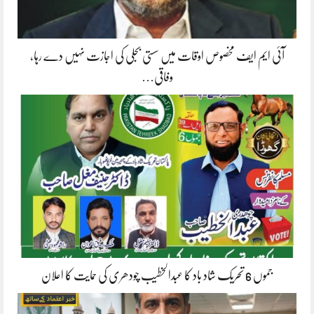
آئی ایم ایف مخصوص اوقات میں سستی بجلی کی اجازت نہیں دے رہا،
وفاقی…
جموں 6 تحریک شاد باد کا عبدالخطیب چودھری کی حمایت کا اعلان