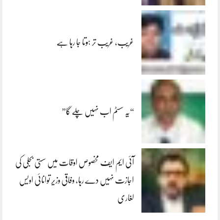
غریب، غریب تر ہوتا جا رہا ہے
“یہ سسٹم اب نہیں چلے گا”
آئی ایم ایف مخصوص اوقات میں سستی بجلی کی
اجازت نہیں دے رہا، وفاقی وزیر توانائی اویس
لغاری