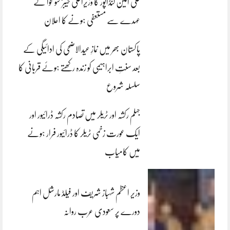
علی امین گنڈاپور کا وزیراعلیٰ خیبرپختونخوا کے
عہدے سے مستعفی ہونے کا اعلان
پاکستان بھر میں نمازِ عیدالاضحی کی ادائیگی کے
بعد سنتِ ابراہیمی کو زندہ رکھتے ہوئے قربانی کا
سلسلہ شروع
جہلم رکشہ اور ٹریلر میں تصادم رکشہ ڈرائیور اور
ایک عورت زخمی ٹریلر کا ڈرائیور فرار ہونے
میں کامیاب
وزیر اعظم شہباز شریف اور فیلڈ مارشل اہم
دورے پر سعودی عرب روانہ