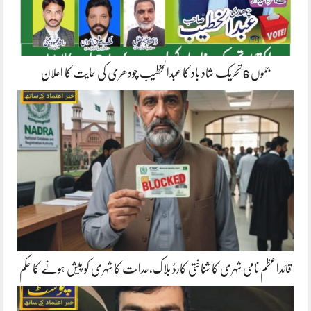
جموں 6 تحریک شاد باد کا عبدالخطیب چودھری کی حمایت کا اعلان
قائداعظم نامی شہری کا شناختی کارڈ بلاک،عدالت کا شہری کو پیش ہونے کا حکم