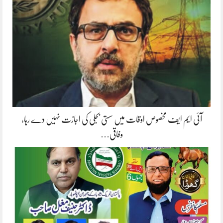
آئی ایم ایف مخصوص اوقات میں سستی بجلی کی اجازت نہیں دے رہا،
وفاقی…