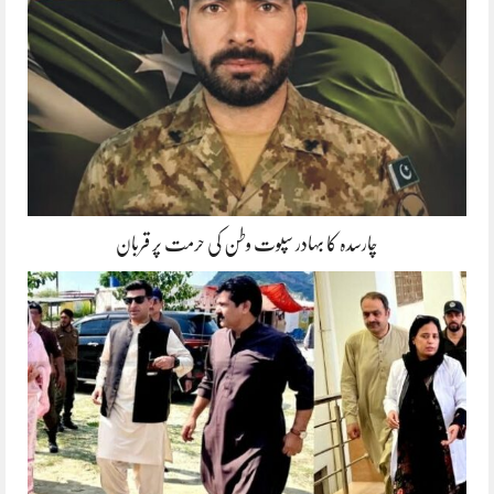
چارسدہ کا بہادر سپوت وطن کی حرمت پر قربان