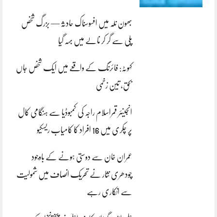
بھون نلہ میں افسوسناک حادثہ — بزرگ شخص
پلی سے گر کر نالے میں بہہ گیا
کہوٹہ: فائرنگ کے واقعے میں ایک شخص جاں
بحق، تین زخمی
انجینئر قمراسلام راجہ کی کمبوڈیا سے ہنگامی کال
پر چکری میں 16 افراد کا کامیاب ریسکیو
عمران خان سے دوستی ہونے کے باوجود
چودھری نثار نے تحریک انصاف میں شمولیت
سے انکاری رہے