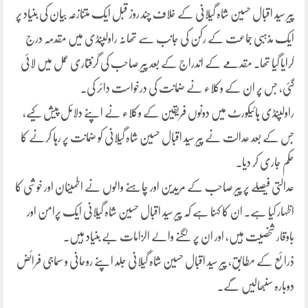
پیر سید اقبال حسین شاہ گیلانی کے خلاف چند روز قبل ایک متنازعہ بیان کی بنیاد پر
ایک مذہبی جماعت کے رکن کی جانب سے تھانہ راولپنڈی میں مقدمہ درج
کرایا گیا تھا۔ مقدمے کے اندراج کے بعد پیر صاحب کی گرفتاری عمل میں لائی
گئی، جس پر ان کے وکلاء نے ضمانت کی درخواست دائر کی۔
راولپنڈی ہائیکورٹ میں دونوں فریقین کے وکلاء نے اپنے دلائل پیش کیے،
جس کے بعد عدالت نے پیر سید اقبال حسین شاہ گیلانی کو ضمانت پر رہا کرنے کا
حکم جاری کر دیا۔
عدالتی فیصلے پر پیر صاحب کے مریدین اور چاہنے والوں نے اطمینان اور خوشی کا
اظہار کیا ہے۔ ان کا کہنا ہے کہ پیر سید اقبال حسین شاہ گیلانی ایک پرامن اور
باوقار شخصیت ہیں، اور ان پر لگنے والے الزامات بے بنیاد ہیں۔
ذرائع کے مطابق، پیر سید اقبال حسین شاہ گیلانی جلد اپنے روحانی و سماجی فرائض
دوبارہ سنبھالیں گے۔