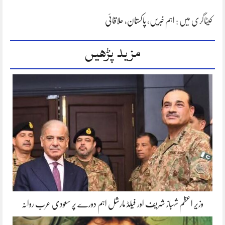
کیٹاگری میں :
اہم خبریں
،
پاکستان
،
علاقائی
مزید پڑھیں
وزیر اعظم شہباز شریف اور فیلڈ مارشل اہم دورے پر سعودی عرب روانہ