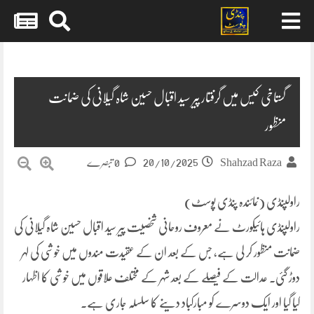
Skip
to
content
گستاخی کیس میں گرفتار پیر سید اقبال حسین شاہ گیلانی کی ضمانت
منظور
20/10/2025
Shahzad Raza
0 تبصرے
راولپنڈی (نمائندہ پنڈی پوسٹ)
راولپنڈی ہائیکورٹ نے معروف روحانی شخصیت پیر سید اقبال حسین شاہ گیلانی کی
ضمانت منظور کر لی ہے، جس کے بعد ان کے عقیدت مندوں میں خوشی کی لہر
دوڑ گئی۔ عدالت کے فیصلے کے بعد شہر کے مختلف علاقوں میں خوشی کا اظہار
کیا گیا اور ایک دوسرے کو مبارکباد دینے کا سلسلہ جاری ہے۔