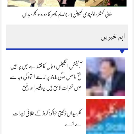
ڈپٹی کمشنر راولپنڈی کیپٹن(ر) ندیم ناصر کا دورہء کلرسیداں
اہم خبریں
آرٹیفشل انٹلیجنس دجال کا فتنہ ہے جس پر ہمیں
فتح حاصل ہو گی،AI پر اندھے اعتماد کی وجہ سے
ہمیں خطرات لاحق ہیں پروفیسر احمد رفیق
کلرسیداں ڈکیتی‘ڈاکو1 کروڑ کے طلائی زیورات
لے اڑے