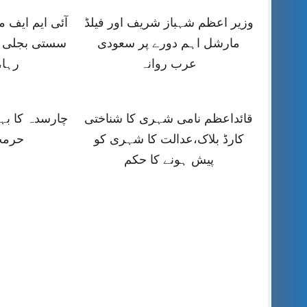
وزیر اعظم شہباز شریف اور فیلڈ
آئی ایم ایف
مارشل اہم دورے پر سعودی
سستی بجلی ک
عرب روانہ
رہا،
قائداعظم نامی شہری کا شناختی
چارسدہ کا ب
کارڈ بلاک،عدالت کا شہری کو
حرمت
پیش ہونے کا حکم