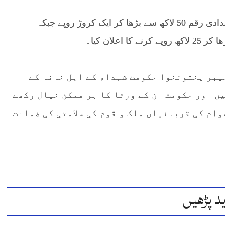
اس موقع پر وزیراعلیٰ نے شہداء کے ورثا کے لیے امدادی رقم 50 لاکھ سے بڑھا کر ایک کروڑ روپے جبکہ
خیبر پختونخوا حکومت شہداء کے اہل خانہ کے
ں اور حکومت ان کے ورثا کا ہر ممکن خیال رکھے
ام کی قربانیاں ملک و قوم کی سلامتی کی ضمانت
د پڑھیں