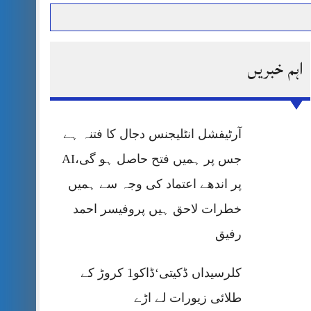
اہم خبریں
حرمت پر قربان
 کی پریس کانفرنس
آرٹیفشل انٹلیجنس دجال کا فتنہ ہے
جس پر ہمیں فتح حاصل ہو گی،AI
پر اندھے اعتماد کی وجہ سے ہمیں
خطرات لاحق ہیں پروفیسر احمد
رفیق
کلرسیداں ڈکیتی‘ڈاکو1 کروڑ کے
طلائی زیورات لے اڑے