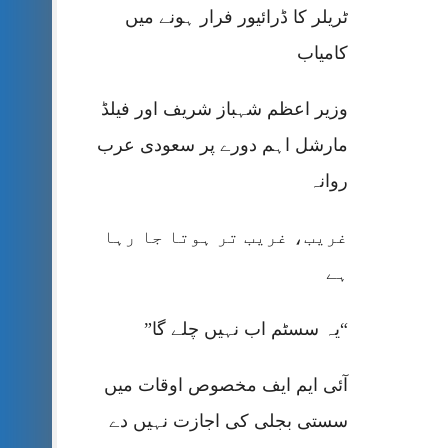
ٹریلر کا ڈرائیور فرار ہونے میں
کامیاب
وزیر اعظم شہباز شریف اور فیلڈ
مارشل اہم دورے پر سعودی عرب
روانہ
غریب، غریب تر ہوتا جا رہا
ہے
“یہ سسٹم اب نہیں چلے گا”
آئی ایم ایف مخصوص اوقات میں
سستی بجلی کی اجازت نہیں دے