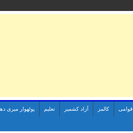
اقوامی
کالمز
آزاد کشمیر
تعلیم
پوٹھوار میری دھ