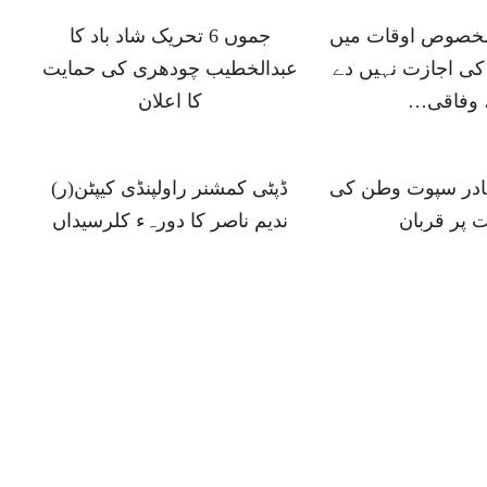
 مخصوص اوقات میں
جموں 6 تحریک شاد باد کا
ی اجازت نہیں دے
عبدالخطیب چودھری کی حمایت
 وفاقی…
کا اعلان
ہادر سپوت وطن کی
ڈپٹی کمشنر راولپنڈی کیپٹن(ر)
 پر قربان
ندیم ناصر کا دورہء کلرسیداں