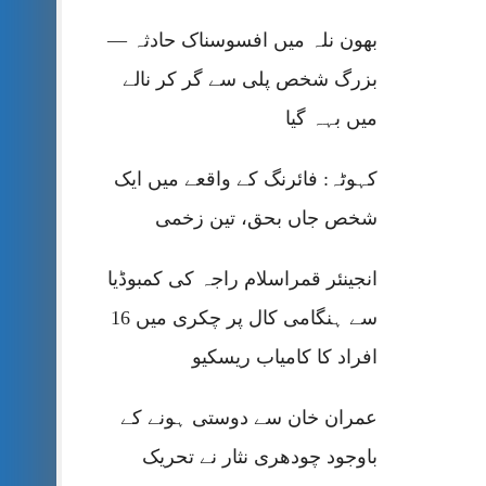
بھون نلہ میں افسوسناک حادثہ —
بزرگ شخص پلی سے گر کر نالے
میں بہہ گیا
کہوٹہ: فائرنگ کے واقعے میں ایک
شخص جاں بحق، تین زخمی
انجینئر قمراسلام راجہ کی کمبوڈیا
سے ہنگامی کال پر چکری میں 16
افراد کا کامیاب ریسکیو
عمران خان سے دوستی ہونے کے
باوجود چودھری نثار نے تحریک