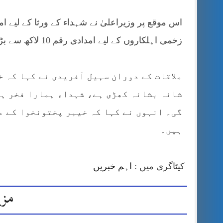
زخمی اہلکاروں کے لیے امدادی رقم 10 لاکھ سے بڑھا کر 25 لاکھ روپے کرنے کا اعلان کیا۔
ملاقات کے دوران سہیل آفریدی نے کہا کہ 
شانہ بشانہ کھڑی ہے، شہداء ہمارا فخر ہی
گی۔ انہوں نے کہا کہ خیبر پختونخوا کے عو
ہیں۔
کیٹاگری میں :
اہم خبریں
مزی