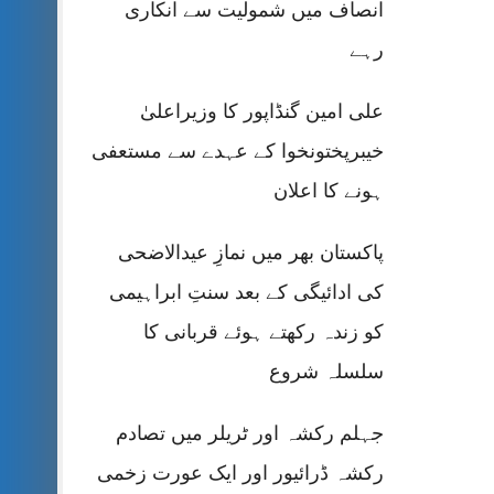
انصاف میں شمولیت سے انکاری
رہے
علی امین گنڈاپور کا وزیراعلیٰ
خیبرپختونخوا کے عہدے سے مستعفی
ہونے کا اعلان
پاکستان بھر میں نمازِ عیدالاضحی
کی ادائیگی کے بعد سنتِ ابراہیمی
کو زندہ رکھتے ہوئے قربانی کا
سلسلہ شروع
جہلم رکشہ اور ٹریلر میں تصادم
رکشہ ڈرائیور اور ایک عورت زخمی