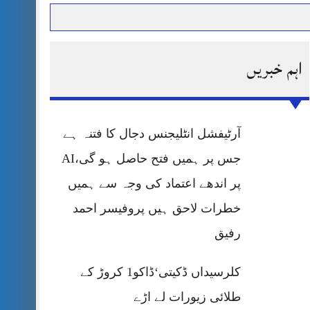
اہم خبریں
حرمت پر قربان
 کی پریس کانفرنس
آرٹیفشل انٹلیجنس دجال کا فتنہ ہے
جس پر ہمیں فتح حاصل ہو گی،AI
پر اندھے اعتماد کی وجہ سے ہمیں
خطرات لاحق ہیں پروفیسر احمد
رفیق
کلرسیداں ڈکیتی‘ڈاکو1 کروڑ کے
طلائی زیورات لے اڑے