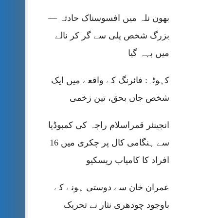
بھون نلہ میں افسوسناک حادثہ —
بزرگ شخص پلی سے گر کر نالے
میں بہہ گیا
کہوٹہ: فائرنگ کے واقعے میں ایک
شخص جاں بحق، تین زخمی
انجینئر قمراسلام راجہ کی کمبوڈیا
سے ہنگامی کال پر چکری میں 16
افراد کا کامیاب ریسکیو
عمران خان سے دوستی ہونے کے
باوجود چودھری نثار نے تحریک