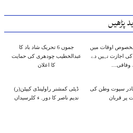
د پڑھیں
 مخصوص اوقات میں
جموں 6 تحریک شاد باد کا
ی اجازت نہیں دے
عبدالخطیب چودھری کی حمایت
 وفاقی…
کا اعلان
ہادر سپوت وطن کی
ڈپٹی کمشنر راولپنڈی کیپٹن(ر)
 پر قربان
ندیم ناصر کا دورہء کلرسیداں