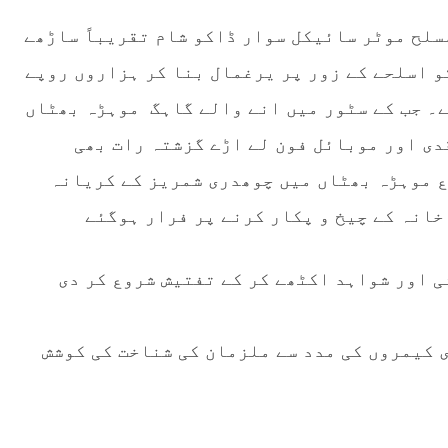
مسلح موٹر سائیکل سوار ڈاکو شام تقریباً ساڑھے
و اسلحے کے زور پر یرغمال بنا کر ہزاروں روپے
۔ جب کے سٹور میں انے والے گاہگ موہڑہ بھٹاں
دی اور موبائل فون لے اڑے گزشتہ رات بھی
 موہڑہ بھٹاں میں چوھدری شمریز کے کریانہ
خانہ کے چیخ و پکار کرنے پر فرار ہوگئے
ی اور شواہد اکٹھے کر کے تفتیش شروع کر دی
ی کیمروں کی مدد سے ملزمان کی شناخت کی کوشش