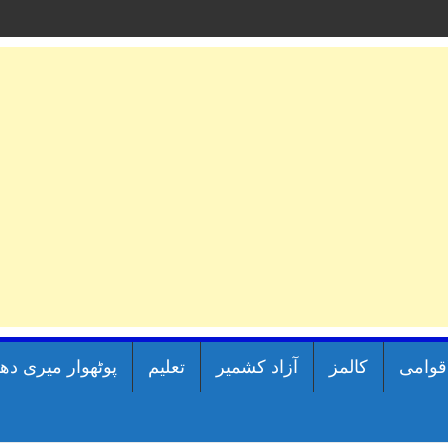
اقوامی
کالمز
آزاد کشمیر
تعلیم
پوٹھوار میری دھ