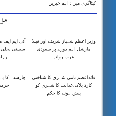
کیٹاگری میں :
اہم خبریں
مزی
وزیر اعظم شہباز شریف اور فیلڈ
آئی ایم ایف
مارشل اہم دورے پر سعودی
سستی بجلی ک
عرب روانہ
رہا،
قائداعظم نامی شہری کا شناختی
چارسدہ کا ب
کارڈ بلاک،عدالت کا شہری کو
حرمت
پیش ہونے کا حکم