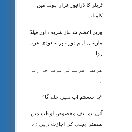
ٹریلر کا ڈرائیور فرار ہونے میں
کامیاب
وزیر اعظم شہباز شریف اور فیلڈ
مارشل اہم دورے پر سعودی عرب
روانہ
غریب، غریب تر ہوتا جا رہا
ہے
“یہ سسٹم اب نہیں چلے گا”
آئی ایم ایف مخصوص اوقات میں
سستی بجلی کی اجازت نہیں دے