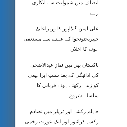
انصاف میں شمولیت سے انکاری
رہے
علی امین گنڈاپور کا وزیراعلیٰ
خیبرپختونخوا کے عہدے سے مستعفی
ہونے کا اعلان
پاکستان بھر میں نمازِ عیدالاضحی
کی ادائیگی کے بعد سنتِ ابراہیمی
کو زندہ رکھتے ہوئے قربانی کا
سلسلہ شروع
جہلم رکشہ اور ٹریلر میں تصادم
رکشہ ڈرائیور اور ایک عورت زخمی