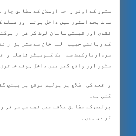
سٹور کے اونر راجہ ارسلان کے مطابق چار 
سات بجے اسٹور میں داخل ہوئے اور عملے ک
نقدی اور قیمتی سامان لوٹ کر فرار ہوگئے
کے رہائشی حبیب اللہ خان سے ستر ہزار نق
سردارمارکیٹ سے ایک کلومیٹر فاصلہ واقع
سٹور اور واقع گھر میں داخل ہوئے خاتون 
واقعے کی اطلاع پر پولیس موقع پر پہنچ گئ
گئی ہے۔
پولیس کے مطابق علاقے میں نصب سی سی ٹی و
کر دی ہیں۔