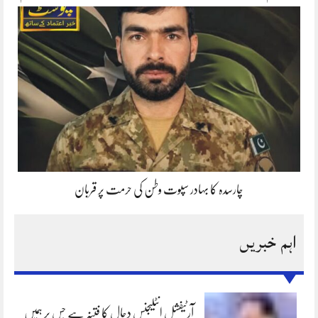
چارسدہ کا بہادر سپوت وطن کی حرمت پر قربان
اہم خبریں
آرٹیفشل انٹلیجنس دجال کا فتنہ ہے جس پر ہمیں