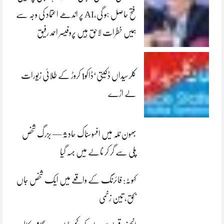
فتح حاصل ہو گی،AI پر اندھے اعتماد کی وجہ سے
ہمیں خطرات لاحق ہیں پروفیسر احمد رفیق
کلرسیداں ڈکیتی‘ڈاکو1 کروڑ کے طلائی زیورات
لے اڑے
بھون نلہ میں افسوسناک حادثہ — بزرگ شخص
پلی سے گر کر نالے میں بہہ گیا
کہوٹہ: فائرنگ کے واقعے میں ایک شخص جاں
بحق، تین زخمی