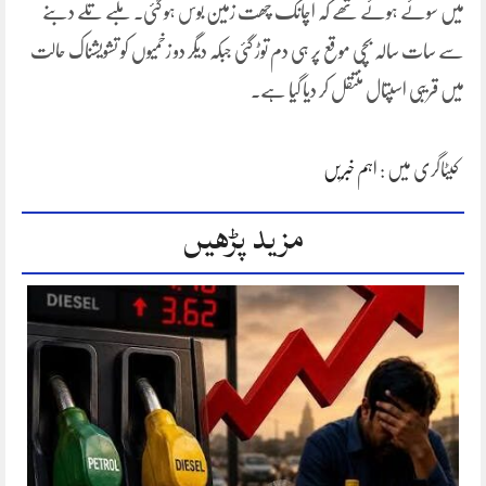
میں سوئے ہوئے تھے کہ اچانک چھت زمین بوس ہو گئی۔ ملبے تلے دبنے
سے سات سالہ بچی موقع پر ہی دم توڑ گئی جبکہ دیگر دو زخمیوں کو تشویشناک حالت
میں قریبی اسپتال منتقل کر دیا گیا ہے۔
کیٹاگری میں :
اہم خبریں
مزید پڑھیں