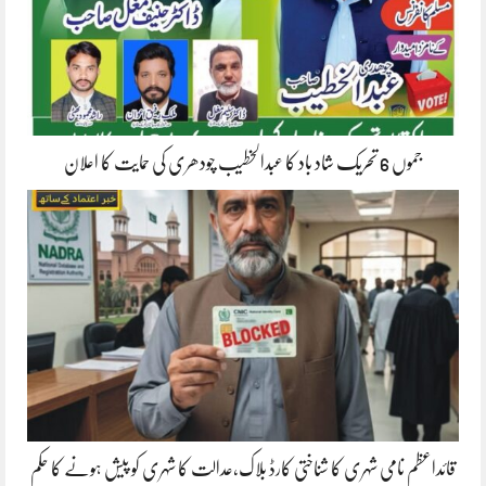
جموں 6 تحریک شاد باد کا عبدالخطیب چودھری کی حمایت کا اعلان
قائداعظم نامی شہری کا شناختی کارڈ بلاک،عدالت کا شہری کو پیش ہونے کا حکم