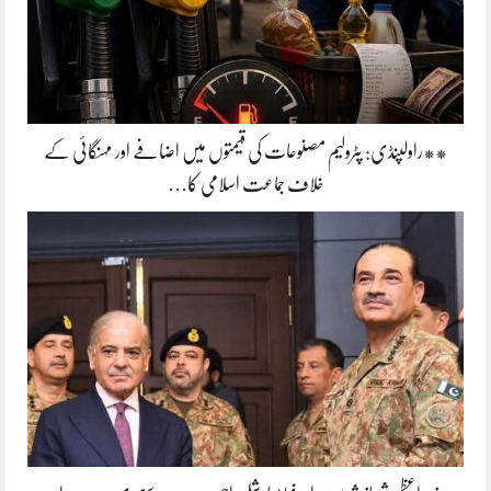
**راولپنڈی: پٹرولیم مصنوعات کی قیمتوں میں اضافے اور مہنگائی کے
خلاف جماعت اسلامی کا…