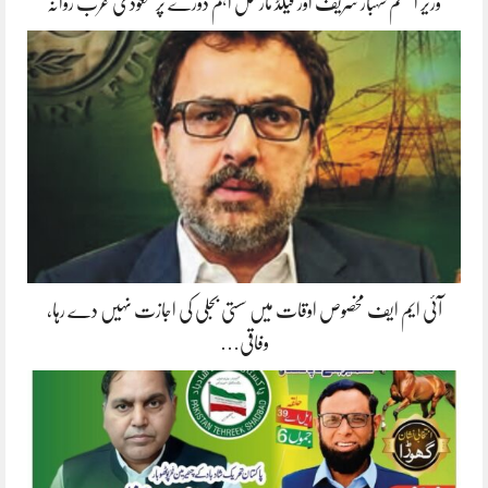
وزیر اعظم شہباز شریف اور فیلڈ مارشل اہم دورے پر سعودی عرب روانہ
آئی ایم ایف مخصوص اوقات میں سستی بجلی کی اجازت نہیں دے رہا،
وفاقی…