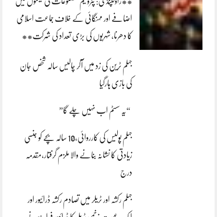
**راولپنڈی: پٹرولیم مصنوعات کی قیمتوں میں
اضافے اور مہنگائی کے خلاف جماعت اسلامی
کا دھرنا، شہریوں کی بڑی تعداد کی شرکت**
جہلم ٹرین کی زد میں آکر چالیس سالہ شخص جان
کی بازی ہارگیا
“یہ سسٹم اب نہیں چلے گا”
جہلم پولیس کی کارروائی،10 سالہ بچے کو جنسی
زیادتی کا نشانہ بنانے والا ملزم گرفتار،مقدمہ
درج
جہلم رکشہ اور ٹریلر میں تصادم رکشہ ڈرائیور اور