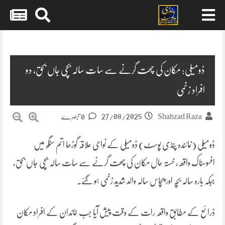
Skip
to
content
ڈومیلی: مکان کی چھت گرنے سے سات سالہ بچی جاں بحق، دو
افراد زخمی
27/08/2025
Shahzad Raza
0 تبصرے
ڈومیلی (نمائندہ پنڈی پوسٹ) ڈومیلی کے نواحی علاقہ گوڑھا اتم سنگھ میں
افسوسناک واقعہ، خستہ حال مکان کی چھت گرنے سے سات سالہ بچی جاں بحق،
جبکہ بارہ سالہ بچہ اور پچاس سالہ والد شدید زخمی ہو گئے۔
ذرائع کے مطابق واقعہ رات کے وقت پیش آیا جب خاندان کے افراد مکان