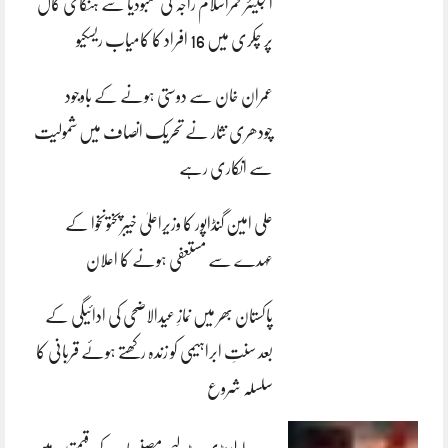
انجینئر قمراسلام راجہ کی کمبوڈیا سے ہنگامی کال
پر چکری میں 16 افراد کا کامیاب ریسکیو
عمران خان سے دوستی ہونے کے باوجود
چودھری نثار نے تحریک انصاف میں شمولیت
سے انکاری رہے
علی امین گنڈاپور کا وزیراعلیٰ خیبرپختونخوا کے
عہدے سے مستعفی ہونے کا اعلان
پاکستان بھر میں نمازِ عیدالاضحی کی ادائیگی کے
بعد سنتِ ابراہیمی کو زندہ رکھتے ہوئے قربانی کا
سلسلہ شروع