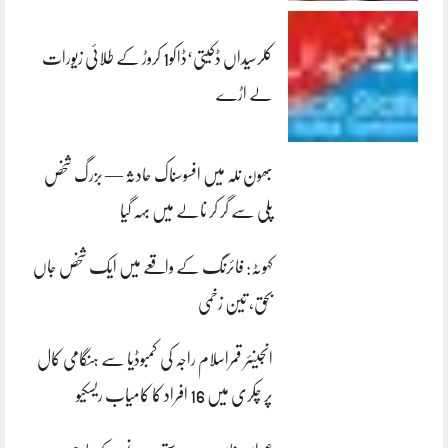
کلرسیداں ڈکیتی‘ڈاکو1 کروڑ کے طلائی زیورات
لے اڑے
بھون نلہ میں افسوسناک حادثہ — بزرگ شخص
پلی سے گر کر نالے میں بہہ گیا
کہوٹہ: فائرنگ کے واقعے میں ایک شخص جاں
بحق، تین زخمی
انجینئر قمراسلام راجہ کی کمبوڈیا سے ہنگامی کال
پر چکری میں 16 افراد کا کامیاب ریسکیو