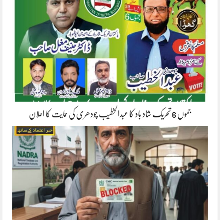
جموں 6 تحریک شاد باد کا عبدالخطیب چودھری کی حمایت کا اعلان