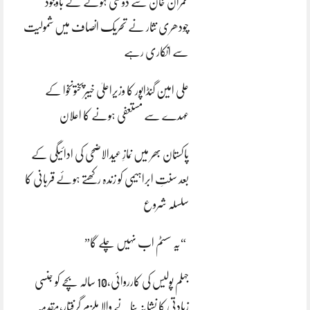
عمران خان سے دوستی ہونے کے باوجود
چودھری نثار نے تحریک انصاف میں شمولیت
سے انکاری رہے
علی امین گنڈاپور کا وزیراعلیٰ خیبرپختونخوا کے
عہدے سے مستعفی ہونے کا اعلان
پاکستان بھر میں نمازِ عیدالاضحی کی ادائیگی کے
بعد سنتِ ابراہیمی کو زندہ رکھتے ہوئے قربانی کا
سلسلہ شروع
“یہ سسٹم اب نہیں چلے گا”
جہلم پولیس کی کارروائی،10 سالہ بچے کو جنسی
زیادتی کا نشانہ بنانے والا ملزم گرفتار،مقدمہ