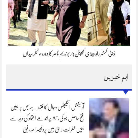
ڈپٹی کمشنر راولپنڈی کیپٹن(ر) ندیم ناصر کا دورہء کلرسیداں
اہم خبریں
آرٹیفشل انٹلیجنس دجال کا فتنہ ہے جس پر ہمیں
فتح حاصل ہو گی،AI پر اندھے اعتماد کی وجہ سے
ہمیں خطرات لاحق ہیں پروفیسر احمد رفیق