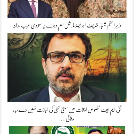
وزیر اعظم شہباز شریف اور فیلڈ مارشل اہم دورے پر سعودی عرب روانہ
آئی ایم ایف مخصوص اوقات میں سستی بجلی کی اجازت نہیں دے رہا،
وفاقی…