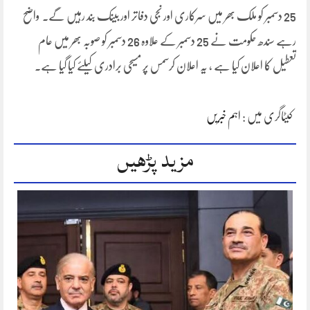
25 دسمبر کو ملک بھر میں سرکاری اور نجی دفاتر اور بینک بند رہیں گے۔ واضح
رہے سندھ حکومت نے 25 دسمبر کے علاوہ 26 دسمبر کو صوبہ بھر میں عام
تعطیل کا اعلان کیا ہے ، یہ اعلان کرسمس پر مسیحی برادری کیلئے کیا گیا ہے۔
کیٹاگری میں :
اہم خبریں
مزید پڑھیں