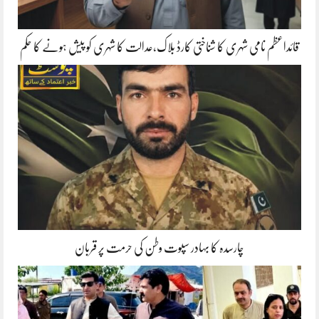
قائداعظم نامی شہری کا شناختی کارڈ بلاک،عدالت کا شہری کو پیش ہونے کا حکم
چارسدہ کا بہادر سپوت وطن کی حرمت پر قربان