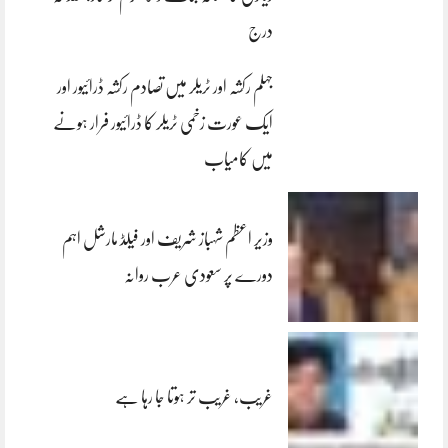
درج
جہلم رکشہ اور ٹریلر میں تصادم رکشہ ڈرائیور اور
ایک عورت زخمی ٹریلر کا ڈرائیور فرار ہونے
میں کامیاب
وزیر اعظم شہباز شریف اور فیلڈ مارشل اہم
دورے پر سعودی عرب روانہ
غریب، غریب تر ہوتا جا رہا ہے