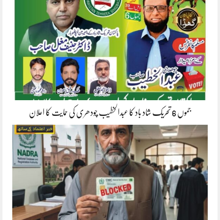
جموں 6 تحریک شاد باد کا عبدالخطیب چودھری کی حمایت کا اعلان