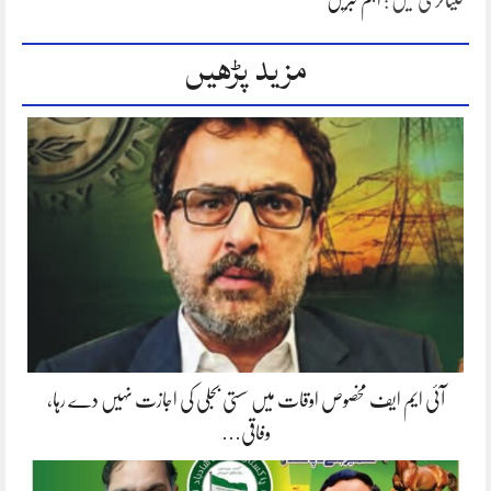
کیٹاگری میں :
اہم خبریں
مزید پڑھیں
آئی ایم ایف مخصوص اوقات میں سستی بجلی کی اجازت نہیں دے رہا،
وفاقی…