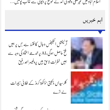
اسلام آباد میں غیرملکی وفود کی آمد کے موقع پر ڈیوٹی سے غائب پولیس…
اہم خبریں
آرٹیفشل انٹلیجنس دجال کا فتنہ ہے جس پر ہمیں
فتح حاصل ہو گی،AI پر اندھے اعتماد کی وجہ سے
ہمیں خطرات لاحق ہیں پروفیسر احمد رفیق
کلرسیداں ڈکیتی‘ڈاکو1 کروڑ کے طلائی زیورات
لے اڑے