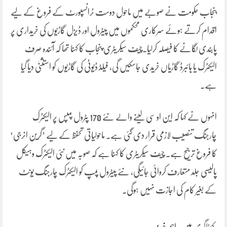
پنجاب حکومت نے صوبے میں ماحول دوست ٹرانسپورٹ کے فروغ کے لیے
اقدام کرتے ہوئے سرکاری محکموں میں پیٹرول اور ڈیزل گاڑیوں کی خریداری پر
پابندی لگانے کا فیصلہ کرلیا۔چیف سیکریٹری پنجاب کا کہنا تھا کہ آئندہ صرف
الیکٹرک یا ہائبرڈ گاڑیاں خریدی جاسکیں گی، فیلڈ ڈیوٹی کی گاڑیوں کو استثنیٰ دیا گیا
ہے۔
انہوں نے کہا کہ این او سی لینے والے نئے 170 پٹرول پمپس پر الیکٹرک
چارجنگ تنصیب لازمی قرار دی گئی ہے۔ ماحولیاتی تحفظ کے لیے ’گرین انرجی‘
کا فروغ ترجیح ہے۔ چیف سیکریٹری کا کہنا ہے کہ صوبہ میں نئی الیکٹرک وہیکل
پالیسی جلد متعارف کروائی جائیگی، نئے پیٹرول پمپ کو الیکٹرک چارجنگ یونٹ
کے بغیر کام کی اجازت نہیں ہوگی۔