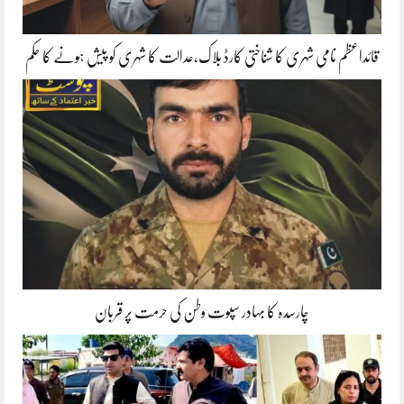
قائداعظم نامی شہری کا شناختی کارڈ بلاک،عدالت کا شہری کو پیش ہونے کا حکم
چارسدہ کا بہادر سپوت وطن کی حرمت پر قربان