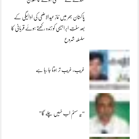
پاکستان بھر میں نمازِ عیدالاضحی کی ادائیگی کے
بعد سنتِ ابراہیمی کو زندہ رکھتے ہوئے قربانی کا
سلسلہ شروع
غریب، غریب تر ہوتا جا رہا ہے
“یہ سسٹم اب نہیں چلے گا”