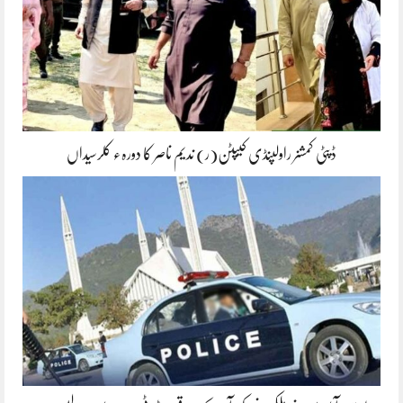
ڈپٹی کمشنر راولپنڈی کیپٹن(ر) ندیم ناصر کا دورہء کلرسیداں