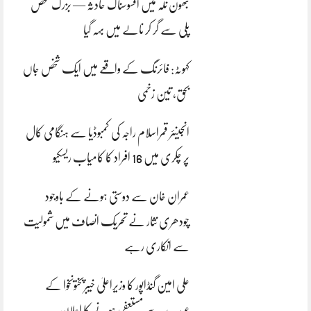
بھون نلہ میں افسوسناک حادثہ — بزرگ شخص
پلی سے گر کر نالے میں بہہ گیا
کہوٹہ: فائرنگ کے واقعے میں ایک شخص جاں
بحق، تین زخمی
انجینئر قمراسلام راجہ کی کمبوڈیا سے ہنگامی کال
پر چکری میں 16 افراد کا کامیاب ریسکیو
عمران خان سے دوستی ہونے کے باوجود
چودھری نثار نے تحریک انصاف میں شمولیت
سے انکاری رہے
علی امین گنڈاپور کا وزیراعلیٰ خیبرپختونخوا کے
عہدے سے مستعفی ہونے کا اعلان