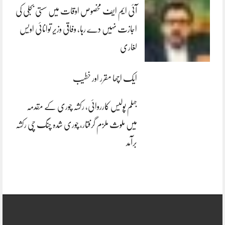
آئی ایم ایف مخصوص اوقات میں سستی بجلی کی
اجازت نہیں دے رہا، وفاقی وزیر توانائی اویس
لغاری
ایک اچھا مقرر اور خطیب
جہلم پولیس کارروائی، رکشہ چوری کے مقدمہ
میں ملوث ملزم گرفتار، چوری شدہ چنگ چی رکشہ
برآمد