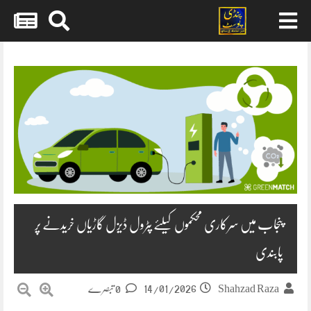
Skip
to
content
پنجاب میں سرکاری محکموں کیلئے پٹرول ڈیزل گاڑیاں خریدنے پر
پابندی
14/01/2026
Shahzad Raza
0 تبصرے