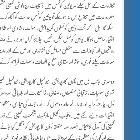
مقررہ مدت میں تنازع حل نہ ہو سکے تو یونین کونسل عدالت کو آگاہ کرے 
سکے گا۔بل کے تحت یونین کونسلوں کو پیدائش، اموات، شادی اور طلاق کے
اختیار حاصل ہوگا۔ یونین کونسل ٹیکس، فیس، چارجز، کرایہ اور جرمانے ع
روشنیوں اور تجاوزات سے متعلق مسائل کی نشاندہی اور حل کے اقدام
معاملات کیلئے فوری، مؤثر اور مقامی سطح پر انصاف و سہولت فراہم کرنے وا
دوسری جانب بل میں ٹاؤن کارپوریشن، میونسپل کارپوریشن، میونسپل کمیٹی
شہری سہولیات، ترقیاتی منصوبوں، صفائی، ٹرانسپورٹ اور بلدیاتی سروسز ک
ٹول، چارجز، کرایہ اور جرمانے عائد و وصول کرنے ، بجٹ کی تیاری و من
اختیارات دئیے گئے ہیں۔ پنجاب کیٹل مارکیٹ مینجمنٹ کمپنی کے ذریعے
ہے اور گورنر کی منظوری کے بعد پنجاب میں نیا بلدیاتی نظام فوری طور پر نا