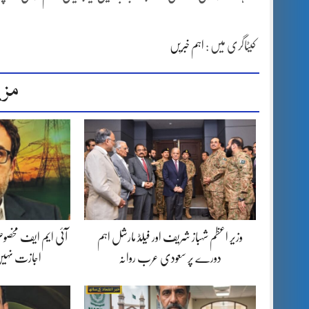
کیٹاگری میں :
اہم خبریں
مزی
وزیر اعظم شہباز شریف اور فیلڈ مارشل اہم
آئی ایم ایف مخصوص
دورے پر سعودی عرب روانہ
اجازت نہیں