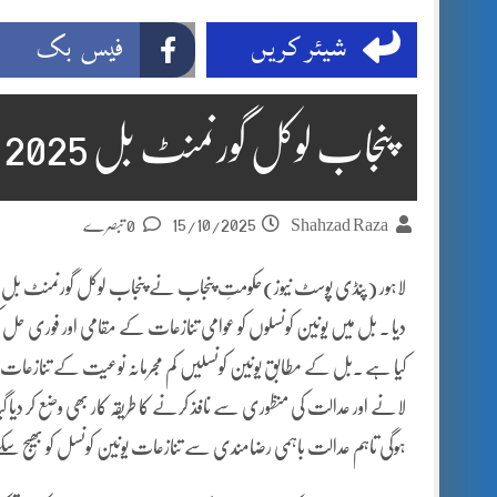
شیئر کریں
فیس بک
پنجاب لوکل گورنمنٹ بل 2025 منظوری کیلئے گورنر کو ارسال
15/10/2025
Shahzad Raza
0 تبصرے
دیا ۔ بل میں یونین کونسلوں کو عوامی تنازعات کے مقامی اور فوری حل کی
کیا ہے ۔بل کے مطابق یونین کونسلیں کم مجرمانہ نوعیت کے تنازعات فریق
لانے اور عدالت کی منظوری سے نافذ کرنے کا طریقہ کار بھی وضع کر دیا گ
ہوگی تاہم عدالت باہمی رضامندی سے تنازعات یونین کونسل کو بھیج سک