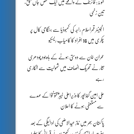
کہوٹہ: فائرنگ کے واقعے میں ایک شخص جاں بحق،
تین زخمی
انجینئر قمراسلام راجہ کی کمبوڈیا سے ہنگامی کال پر
چکری میں 16 افراد کا کامیاب ریسکیو
عمران خان سے دوستی ہونے کے باوجود چودھری
نثار نے تحریک انصاف میں شمولیت سے انکاری
رہے
علی امین گنڈاپور کا وزیراعلیٰ خیبرپختونخوا کے عہدے
سے مستعفی ہونے کا اعلان
پاکستان بھر میں نمازِ عیدالاضحی کی ادائیگی کے بعد
سنتِ ابراہیمی کو زندہ رکھتے ہوئے قربانی کا سلسلہ