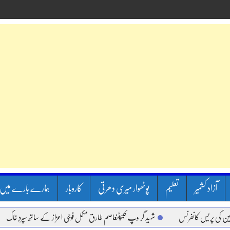
آزاد کشمیر
تعلیم
پوٹھوار میری دھرتی
کاروبار
ہمارے بارے میں
یس کانفرنس
شہید گر وپ کیپٹنعاصم طارق مکمل فوجی اعزاز کے ساتھ سپردِ خاک
وزی