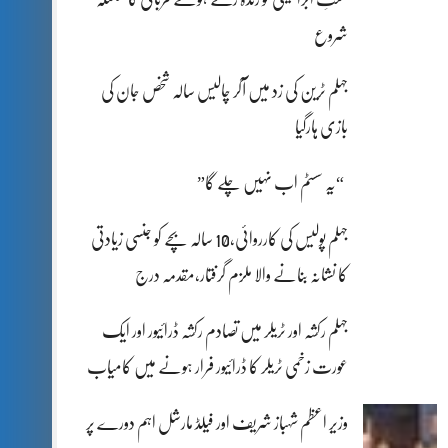
شروع
جہلم ٹرین کی زد میں آکر چالیس سالہ شخص جان کی
بازی ہارگیا
“یہ سسٹم اب نہیں چلے گا”
جہلم پولیس کی کارروائی،10 سالہ بچے کو جنسی زیادتی
کا نشانہ بنانے والا ملزم گرفتار،مقدمہ درج
جہلم رکشہ اور ٹریلر میں تصادم رکشہ ڈرائیور اور ایک
عورت زخمی ٹریلر کا ڈرائیور فرار ہونے میں کامیاب
وزیر اعظم شہباز شریف اور فیلڈ مارشل اہم دورے پر