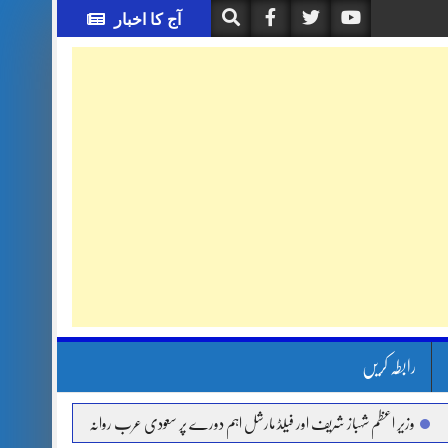
آج کا اخبار
رابطہ کریں
ر اعظم شہباز شریف اور فیلڈ مارشل اہم دورے پر سعودی عرب روانہ
آئی ایم ایف مخصوص