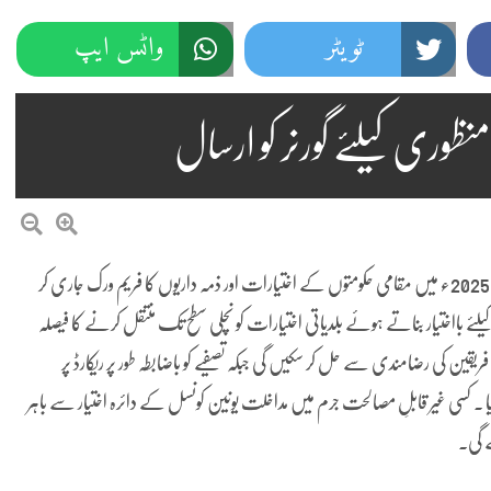
ٹویٹر
واٹس ایپ
لاہور (پنڈی پوسٹ نیوز)حکومتِ پنجاب نے پنجاب لوکل گورنمنٹ بل 2025ء میں مقامی حکومتوں کے اختیارات اور ذمہ داریوں کا فریم ورک جاری کر
لئے بااختیار بناتے ہوئے بلدیاتی اختیارات کو نچلی سطح تک منتقل کرنے کا فیصلہ
ین کی رضامندی سے حل کر سکیں گی جبکہ تصفیے کو باضابطہ طور پر ریکارڈ پر
یا ۔ کسی غیر قابلِ مصالحت جرم میں مداخلت یونین کونسل کے دائرہ اختیار سے باہر
ے گی۔