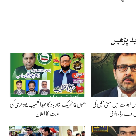
د پڑھیں
 اوقات میں سستی بجلی کی
جموں 6 تحریک شاد باد کا عبدالخطیب چودھری کی
 دے رہا، وفاقی…
حمایت کا اعلان