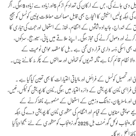
تنازعات کے حل کیلئے ہر یونین کونسل میں ڈسپیوٹ ریزولوشن کمیٹی تشکیل دی جائے گی، جس کے ارکان کی تعداد کم از کم 5اور زیادہ سے زیادہ 9ہوگی۔ اگر
گی جبکہ پولیس اسٹیشن کا انچارج بھی قابلِ مصالحت معاملات یونین کونسل کو بھیج
 اندراج، جائیداد و اثاثوں کے انتظام، فنڈز کے استعمال اور بجٹ کی تیاری کا
ائد کرنے اور وصول کرنے کی مجاز ہوگی۔ اپنے علاقے میں پانی، سیوریج، سڑکوں،
ات بھی اسکی ذمہ داری قرار دی گئی ہے ۔بل کا مقصد عوامی نوعیت کے
لا نظام قائم کرنا ہے تاکہ شہریوں کو تھانوں اور عدالتوں کے چکر نہ کاٹنے پڑیں۔
 اور تحصیل کونسل کے فرائض اور مالیاتی اختیارات کا بھی تعین کیا گیا ہے ۔
ی فراہمی ٹاؤن کارپوریشن کے دائرہ اختیار میں ہوگی۔ٹاؤن کارپوریشن کو ٹیکس، فیس،
ظوری اور ماسٹر پلان، زوننگ و زمین کے استعمال کے منصوبے نافذ کرنے کے
 مویشی منڈیوں کے قیام اور انتظام کی منظوری ٹاؤن کارپوریشن دے گی جبکہ
کمپنی کی آمدنی کا پچاس فیصد حصہ متعلقہ ٹاؤن کارپوریشن کو منتقل کیا جائے گا۔ پنجاب لوکل گورنمنٹ بل 2025 گورنر پنجاب کو منظوری کے لئے بھجوا دیا گیا
فذ العمل ہو گا۔