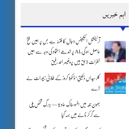
اہم خبریں
آرٹیفشل انٹلیجنس دجال کا فتنہ ہے جس پر ہمیں فتح
حاصل ہو گی،AI پر اندھے اعتماد کی وجہ سے ہمیں
خطرات لاحق ہیں پروفیسر احمد رفیق
کلرسیداں ڈکیتی‘ڈاکو1 کروڑ کے طلائی زیورات لے
اڑے
بھون نلہ میں افسوسناک حادثہ — بزرگ شخص پلی
سے گر کر نالے میں بہہ گیا