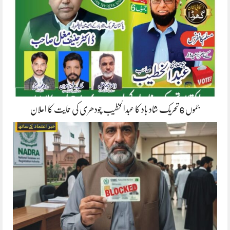
جموں 6 تحریک شاد باد کا عبدالخطیب چودھری کی حمایت کا اعلان