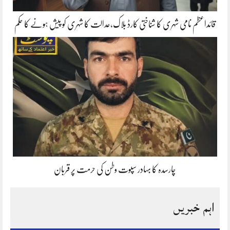
قائداعظم نامی شہری کا شناختی کارڈ بلاک،عدالت کا شہری کو پیش ہونے کا حکم
چارسدہ کا بہادر سپوت وطن کی حرمت پر قربان
اہم خبریں