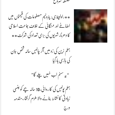
سلسلہ شروع
**راولپنڈی: پٹرولیم مصنوعات کی قیمتوں میں
اضافے اور مہنگائی کے خلاف جماعت اسلامی
کا دھرنا، شہریوں کی بڑی تعداد کی شرکت**
جہلم ٹرین کی زد میں آکر چالیس سالہ شخص جان
کی بازی ہارگیا
“یہ سسٹم اب نہیں چلے گا”
جہلم پولیس کی کارروائی،10 سالہ بچے کو جنسی
زیادتی کا نشانہ بنانے والا ملزم گرفتار،مقدمہ
درج