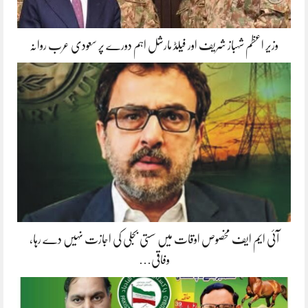
وزیر اعظم شہباز شریف اور فیلڈ مارشل اہم دورے پر سعودی عرب روانہ
آئی ایم ایف مخصوص اوقات میں سستی بجلی کی اجازت نہیں دے رہا،
وفاقی…