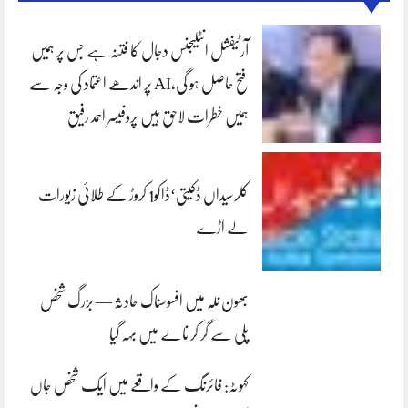
آرٹیفشل انٹلیجنس دجال کا فتنہ ہے جس پر ہمیں
فتح حاصل ہو گی،AI پر اندھے اعتماد کی وجہ سے
ہمیں خطرات لاحق ہیں پروفیسر احمد رفیق
کلرسیداں ڈکیتی‘ڈاکو1 کروڑ کے طلائی زیورات
لے اڑے
بھون نلہ میں افسوسناک حادثہ — بزرگ شخص
پلی سے گر کر نالے میں بہہ گیا
کہوٹہ: فائرنگ کے واقعے میں ایک شخص جاں