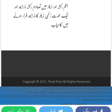
جہلم رکشہ اور ٹریلر میں تصادم رکشہ ڈرائیور اور
ایک عورت زخمی ٹریلر کا ڈرائیور فرار ہونے
میں کامیاب
Copyright © 2021, Pindi Post All Rights Reserved.
// Show Author Image with Author Name in UrduPaper Theme function
urdu_paper_author_image_with_name($content) { if (is_single()) { $author_id =
get_the_author_meta('ID'); $author_name = get_the_author(); $author_avatar = get_avatar($author_id, 48);
// 48px size image $author_html = '
' . $author_name . '
' . $author_avatar . '
فیس بک
ٹویٹر
واٹس ایپ
'; return $author_html . $content; } return $content; } add_filter('the_content',