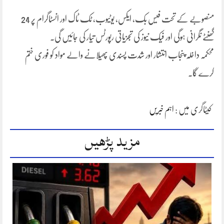
منصوبے کے تحت فیس بک، ایکس، یوٹیوب، ٹک ٹاک اور انسٹاگرام پر 24
گھنٹے نگرانی ہوگی اور فیک نیوز کی تجزیاتی رپورٹس تیار کی جائیں گی۔
محکمہ داخلہ پنجاب انتشار اور شدت پسندی پھیلانے والے مواد کو فوری ختم
کرے گا۔
کیٹاگری میں :
اہم خبریں
مزید پڑھیں