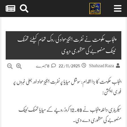
Skip
to
content
پنجاب حکومت نے نفرت انگیز مواد کی روک تھام کیلئے تھنک
ٹینک منصوبے کی منظوری دیدی
22/11/2025
Shahzad Raza
0 تبصرے
پنجاب حکومت کا بڑا اقدام: سوشل میڈیا پر نفرت انگیز مواد اور جعلی خبروں پر
فوری ایکشن!
سیکریٹری داخلہ پنجاب نے 12.49 کروڑ روپے کے میڈیا تھنک ٹینک
منصوبے کی منظوری دے دی۔