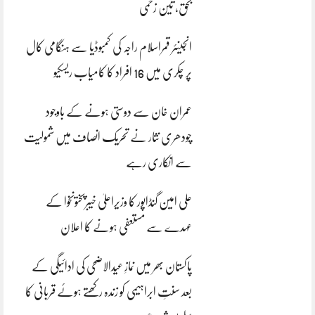
بحق، تین زخمی
انجینئر قمراسلام راجہ کی کمبوڈیا سے ہنگامی کال
پر چکری میں 16 افراد کا کامیاب ریسکیو
عمران خان سے دوستی ہونے کے باوجود
چودھری نثار نے تحریک انصاف میں شمولیت
سے انکاری رہے
علی امین گنڈاپور کا وزیراعلیٰ خیبرپختونخوا کے
عہدے سے مستعفی ہونے کا اعلان
پاکستان بھر میں نمازِ عیدالاضحی کی ادائیگی کے
بعد سنتِ ابراہیمی کو زندہ رکھتے ہوئے قربانی کا