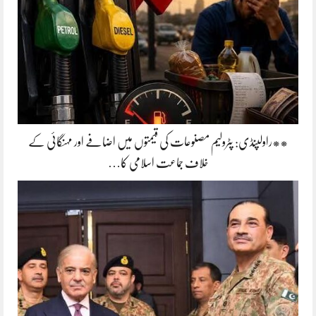
**راولپنڈی: پٹرولیم مصنوعات کی قیمتوں میں اضافے اور مہنگائی کے
خلاف جماعت اسلامی کا…