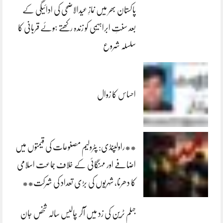
پاکستان بھر میں نمازِ عیدالاضحی کی ادائیگی کے
بعد سنتِ ابراہیمی کو زندہ رکھتے ہوئے قربانی کا
سلسلہ شروع
احساس کا زوال
**راولپنڈی: پٹرولیم مصنوعات کی قیمتوں میں
اضافے اور مہنگائی کے خلاف جماعت اسلامی
کا دھرنا، شہریوں کی بڑی تعداد کی شرکت**
جہلم ٹرین کی زد میں آکر چالیس سالہ شخص جان