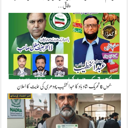
وفاقی…
جموں 6 تحریک شاد باد کا عبدالخطیب چودھری کی حمایت کا اعلان