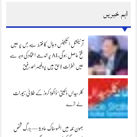
اہم خبریں
آرٹیفشل انٹلیجنس دجال کا فتنہ ہے جس پر ہمیں
فتح حاصل ہو گی،AI پر اندھے اعتماد کی وجہ سے
ہمیں خطرات لاحق ہیں پروفیسر احمد رفیق
کلرسیداں ڈکیتی‘ڈاکو1 کروڑ کے طلائی زیورات
لے اڑے
بھون نلہ میں افسوسناک حادثہ — بزرگ شخص