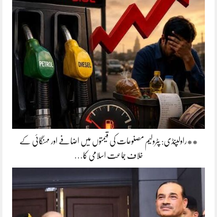
**راولپنڈی: پٹرولیم مصنوعات کی قیمتوں میں اضافے اور مہنگائی کے
خلاف جماعت اسلامی کا…