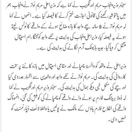
سینئر وزیر پنجاب مریم اورنگزیب نے کہا ہے کہ وزیراعلیٰ مریم نواز نے پنجاب بھر
میں پالتو شیر رکھنے کی قانونی اجازت ختم کرنے کا فیصلہ کیا ہے۔ انھوں نے کہا
کہ مریم نواز نے 8 سالہ بچے واجد کا بازو ضائع ہونے کے واقعے کا نوٹس لیتے
ہوئے یہ فیصلہ کیا، وزیراعلیٰ پنجاب کی ہدایت پر ننھے واجد کو گنگا رام اسپتال
منتقل کر دیا گیا، جدید بائیونک آرم لگانے کی ہدایت کی ہے۔
وزیراعلیٰ نے واقعہ کو دانستہ چھپانے اور مقامی اسپتال میں بازو کاٹنے پر سخت
کارروائی کی ہدایت کی۔ مریم نواز نے ننھے واجد اور والدین سے اظہار ہمدردی کیا
اور بچے کی مکمل طبی دیکھ بھال کی ہدایت کی۔ سینئر وزیر مریم اورنگزیب نے کہا
کہ ڈولا بریڈنگ فارم پر ہونے والے واقعے کو چھپانے کی کوشش کی گئی، افسوناک
واقعے کی اطلاع فارم ہاؤس کے مالک نے پولیس یا وائلڈ لائف ڈپارٹمنٹ کو
نہیں دی۔