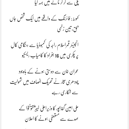
پلی سے گر کر نالے میں بہہ گیا
کہوٹہ: فائرنگ کے واقعے میں ایک شخص جاں
بحق، تین زخمی
انجینئر قمراسلام راجہ کی کمبوڈیا سے ہنگامی کال
پر چکری میں 16 افراد کا کامیاب ریسکیو
عمران خان سے دوستی ہونے کے باوجود
چودھری نثار نے تحریک انصاف میں شمولیت
سے انکاری رہے
علی امین گنڈاپور کا وزیراعلیٰ خیبرپختونخوا کے
عہدے سے مستعفی ہونے کا اعلان