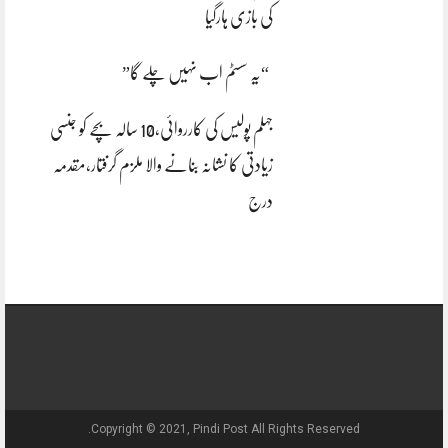
کی بازی ہارگیا
“یہ سسٹم اب نہیں چلے گا”
جہلم پولیس کی کارروائی،10 سالہ بچے کو جنسی
زیادتی کا نشانہ بنانے والا ملزم گرفتار،مقدمہ
درج
Copyright © 2021, Pindi Post All Rights Reserved.