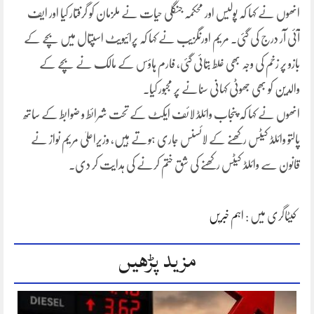
انھوں نے کہا کہ پولیس اور محکمہ جنگلی حیات نے ملزمان کو گرفتار کیا اور ایف
آئی آر درج کی گئی۔ مریم اورنگزیب نے کہا کہ پرائیویٹ اسپتال میں بچے کے
بازو پر زخم کی وجہ بھی غلط بتائی گئی، فارم ہاؤس کے مالک نے بچے کے
والدین کو بھی جھوٹی کہانی سنانے پر مجبور کیا۔
انھوں نے کہا کہ پنجاب وائلڈ لائف ایکٹ کے تحت شرائط و ضوابط کے ساتھ
پالتو وائلڈ کیٹس رکھنے کے لائسنس جاری ہوتے ہیں، وزیراعلیٰ مریم نواز نے
قانون سے وائلڈ کیٹس رکھنے کی شق ختم کرنے کی ہدایت کر دی۔
کیٹاگری میں :
اہم خبریں
مزید پڑھیں