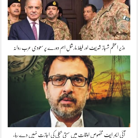
وزیر اعظم شہباز شریف اور فیلڈ مارشل اہم دورے پر سعودی عرب روانہ
آئی ایم ایف مخصوص اوقات میں سستی بجلی کی اجازت نہیں دے رہا،