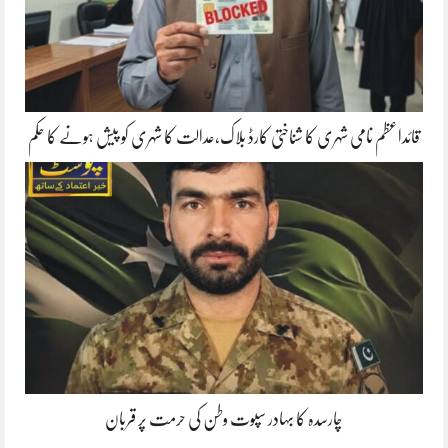
قائداعظم نامی شہری کا شناختی کارڈ بلاک،عدالت کا شہری کو پیش ہونے کا حکم
چارسدہ کا بہادر سپوت وطن کی حرمت پر قربان