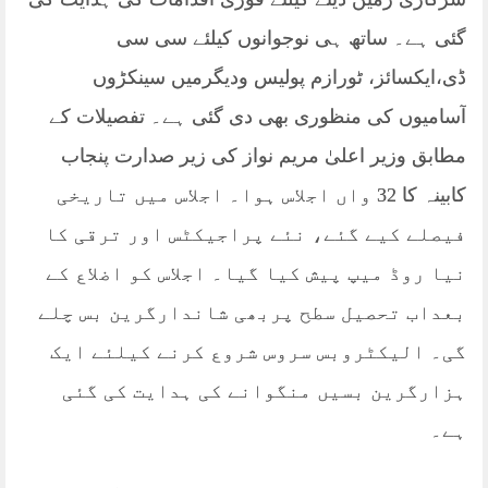
گئی ہے۔ ساتھ ہی نوجوانوں کیلئے سی سی
ڈی،ایکسائز، ٹورازم پولیس ودیگرمیں سینکڑوں
آسامیوں کی منظوری بھی دی گئی ہے۔ تفصیلات کے
مطابق وزیر اعلیٰ مریم نواز کی زیر صدارت پنجاب
کابینہ کا 32 واں اجلاس ہوا۔ اجلاس میں تاریخی
فیصلے کیے گئے، نئے پراجیکٹس اور ترقی کا
نیا روڈ میپ پیش کیا گیا۔ اجلاس کو اضلاع کے
بعداب تحصیل سطح پربھی شاندارگرین بس چلے
گی۔ الیکٹروبس سروس شروع کرنے کیلئے ایک
ہزارگرین بسیں منگوانے کی ہدایت کی گئی
ہے۔