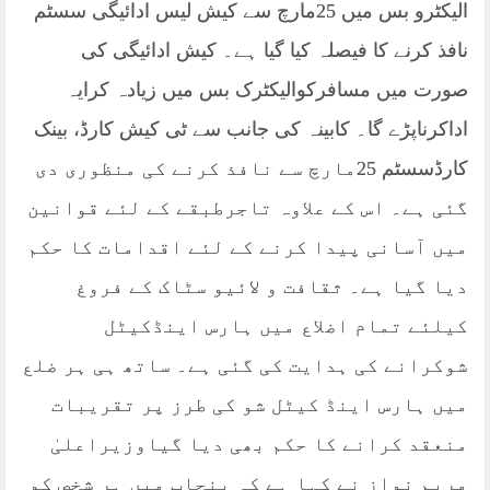
الیکٹرو بس میں 25مارچ سے کیش لیس ادائیگی سسٹم
نافذ کرنے کا فیصلہ کیا گیا ہے۔ کیش ادائیگی کی
صورت میں مسافرکوالیکٹرک بس میں زیادہ کرایہ
اداکرناپڑے گا۔ کابینہ کی جانب سے ٹی کیش کارڈ، بینک
کارڈسسٹم 25مارچ سے نافذ کرنے کی منظوری دی
گئی ہے۔ اس کے علاوہ تاجرطبقے کے لئے قوانین
میں آسانی پیدا کرنے کے لئے اقدامات کا حکم
دیا گیا ہے۔ ثقافت و لائیو سٹاک کے فروغ
کیلئے تمام اضلاع میں ہارس اینڈکیٹل
شوکرانے کی ہدایت کی گئی ہے۔ ساتھ ہی ہر ضلع
میں ہارس اینڈ کیٹل شو کی طرز پر تقریبات
منعقد کرانے کا حکم بھی دیا گیاوزیراعلیٰ
مریم نواز نے کہا ہے کہ پنجاب میں ہر شخص کو