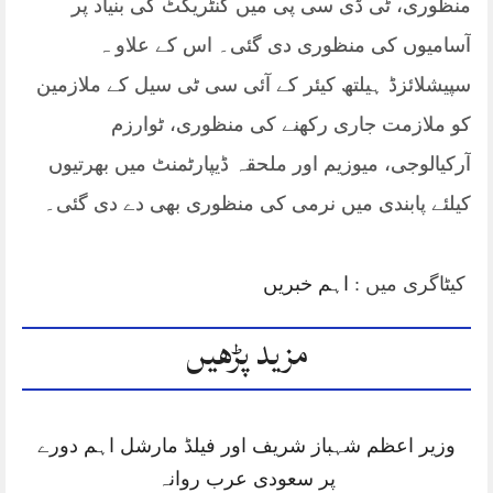
منظوری، ٹی ڈی سی پی میں کنٹریکٹ کی بنیاد پر
آسامیوں کی منظوری دی گئی۔ اس کے علاو ہ
سپیشلائزڈ ہیلتھ کیئر کے آئی سی ٹی سیل کے ملازمین
کو ملازمت جاری رکھنے کی منظوری، ٹوارزم
آرکیالوجی، میوزیم اور ملحقہ ڈیپارٹمنٹ میں بھرتیوں
کیلئے پابندی میں نرمی کی منظوری بھی دے دی گئی۔
کیٹاگری میں :
اہم خبریں
مزید پڑھیں
وزیر اعظم شہباز شریف اور فیلڈ مارشل اہم دورے
پر سعودی عرب روانہ