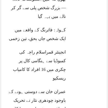
— بزرگ شخص پلی سے گر کر
نالے میں بہہ گیا
کہوٹہ: فائرنگ کے واقعے میں
ایک شخص جاں بحق، تین زخمی
انجینئر قمراسلام راجہ کی
کمبوڈیا سے ہنگامی کال پر
چکری میں 16 افراد کا کامیاب
ریسکیو
عمران خان سے دوستی ہونے کے
باوجود چودھری نثار نے تحریک