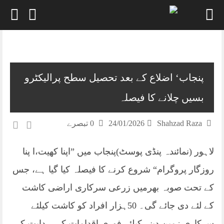
Skip
to
content
پنجاب‘ اضلاع کے بعد تحصیل سطح پرالیکٹرو
بسیں چلانے کا فیصلہ
Shahzad Raza
24/01/2026
0 تبصرے
لاہور (نمائندہ پنڈی پوسٹ)پنجاب میں ”اپنا کھیت،ا پنا
روزگار پروگرام“ شروع کرنے کا فیصلہ کیا گیا ہے، جس
کے تحت صوبہ بھرمیں زرعی سرکاری اراضی کاشت
کے لئے دی جائے گی۔ 50ہزار افراد کو کاشت کیلئے
سرکاری زمین دینے کیلئے فوری اقدامات کی ہدایت کی