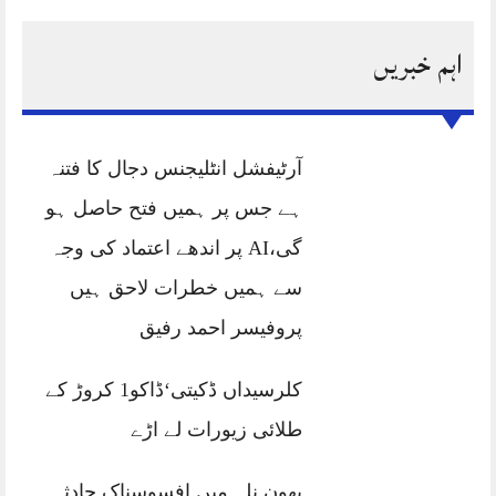
اہم خبریں
آرٹیفشل انٹلیجنس دجال کا فتنہ
ہے جس پر ہمیں فتح حاصل ہو
گی،AI پر اندھے اعتماد کی وجہ
سے ہمیں خطرات لاحق ہیں
پروفیسر احمد رفیق
کلرسیداں ڈکیتی‘ڈاکو1 کروڑ کے
طلائی زیورات لے اڑے
بھون نلہ میں افسوسناک حادثہ