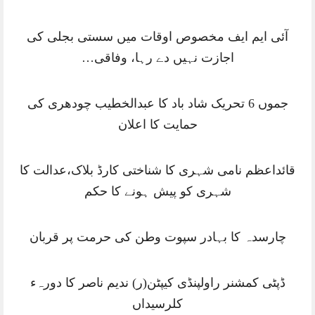
آئی ایم ایف مخصوص اوقات میں سستی بجلی کی
اجازت نہیں دے رہا، وفاقی…
جموں 6 تحریک شاد باد کا عبدالخطیب چودھری کی
حمایت کا اعلان
قائداعظم نامی شہری کا شناختی کارڈ بلاک،عدالت کا
شہری کو پیش ہونے کا حکم
چارسدہ کا بہادر سپوت وطن کی حرمت پر قربان
ڈپٹی کمشنر راولپنڈی کیپٹن(ر) ندیم ناصر کا دورہء
کلرسیداں