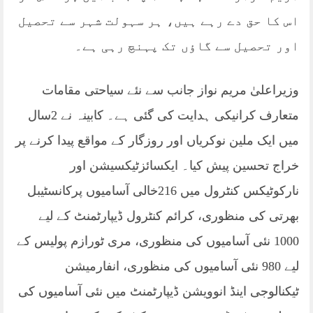
اس کا حق دے رہے ہیں، ہر سہولت شہر سے تحصیل
اور تحصیل سے گاؤں تک پہنچ رہی ہے۔
وزیراعلیٰ مریم نواز جانب سے نئے سیاحتی مقامات
متعارف کرانیکی ہدایت کی گئی ہے۔ کابینہ نے 2سال
میں ایک ملین نوکریاں اور روزگار کے مواقع پیدا کرنے پر
خراج تحسین پیش کیا۔ ایکسائزٹیکسیشن اور
نارکوٹیکس کنٹرول میں 216خالی آسامیوں پرکانسٹیبل
بھرتی کی منظوری، کرائم کنٹرول ڈیپارٹمنٹ کے لیے
1000 نئی آسامیوں کی منظوری، مری ٹورازم پولیس کے
لیے 980 نئی آسامیوں کی منظوری، انفارمیشن
ٹیکنالوجی اینڈ انوویشن ڈیپارٹمنٹ میں نئی آسامیوں کی