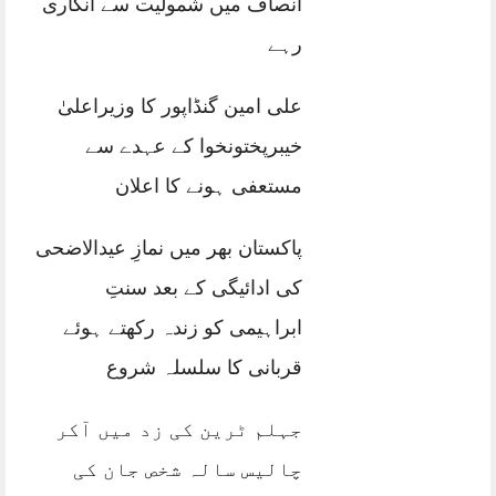
انصاف میں شمولیت سے انکاری
رہے
علی امین گنڈاپور کا وزیراعلیٰ
خیبرپختونخوا کے عہدے سے
مستعفی ہونے کا اعلان
پاکستان بھر میں نمازِ عیدالاضحی
کی ادائیگی کے بعد سنتِ
ابراہیمی کو زندہ رکھتے ہوئے
قربانی کا سلسلہ شروع
جہلم ٹرین کی زد میں آکر
چالیس سالہ شخص جان کی