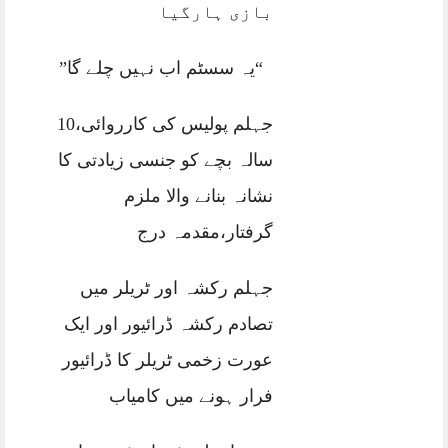
بازی ہارگیا
“یہ سسٹم اب نہیں چلے گا”
جہلم پولیس کی کارروائی،10
سالہ بچے کو جنسی زیادتی کا
نشانہ بنانے والا ملزم
گرفتار،مقدمہ درج
جہلم رکشہ اور ٹریلر میں
تصادم رکشہ ڈرائیور اور ایک
عورت زخمی ٹریلر کا ڈرائیور
فرار ہونے میں کامیاب