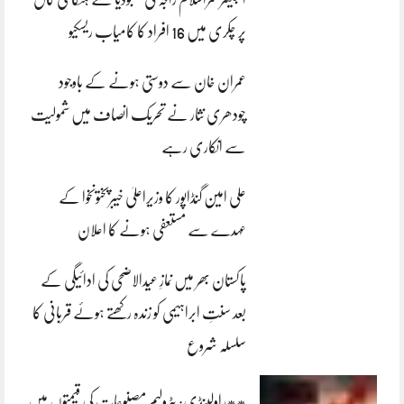
پر چکری میں 16 افراد کا کامیاب ریسکیو
عمران خان سے دوستی ہونے کے باوجود
چودھری نثار نے تحریک انصاف میں شمولیت
سے انکاری رہے
علی امین گنڈاپور کا وزیراعلیٰ خیبرپختونخوا کے
عہدے سے مستعفی ہونے کا اعلان
پاکستان بھر میں نمازِ عیدالاضحی کی ادائیگی کے
بعد سنتِ ابراہیمی کو زندہ رکھتے ہوئے قربانی کا
سلسلہ شروع
**راولپنڈی: پٹرولیم مصنوعات کی قیمتوں میں