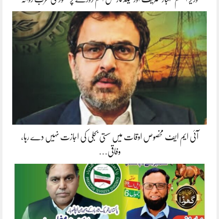
آئی ایم ایف مخصوص اوقات میں سستی بجلی کی اجازت نہیں دے رہا،
وفاقی…