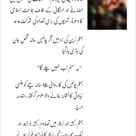
اضافے اور مہنگائی کے خلاف جماعت اسلامی
کا دھرنا، شہریوں کی بڑی تعداد کی شرکت**
جہلم ٹرین کی زد میں آکر چالیس سالہ شخص جان
کی بازی ہارگیا
“یہ سسٹم اب نہیں چلے گا”
جہلم پولیس کی کارروائی،10 سالہ بچے کو جنسی
زیادتی کا نشانہ بنانے والا ملزم گرفتار،مقدمہ
درج
جہلم رکشہ اور ٹریلر میں تصادم رکشہ ڈرائیور اور
ایک عورت زخمی ٹریلر کا ڈرائیور فرار ہونے