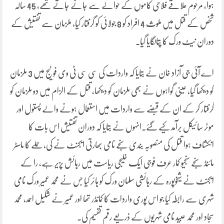
ہوا، مرحوم علاقے فلاحی کاموں کے حوالے سے جانے جاتے تھے، 45 سالہ
شخص کے قتل میں ملوث 4 افراد کو 8 جولائی کو گرفتار کیا، ملزمان سے تفتیش کے
دوران نیٹ ورک کا پتالگایا گیا۔
اے آئی جی آزاد خان نے بتایا کہ واردات کی سی سی ٹی وی فوٹیج میں 3 ملزمان
کو دیکھا گیا، عینی گواہوں نے بھی ملزمان کو دیکھا، قتل کے الزام میں دو ملزمان کو
گرفتار کر کے ان کے قبضے سے واردات میں استعمال ہونے والے پستول اور
موٹر سائیکل برآمد کیے گئے۔انہوں نے بتایا کہ دوران تفتیش اس بات کا
انکشاف ہوا قتل کی منصوبہ بندی سنجے نامی بھارتی ایجنٹ نے کی، حملے کا ماسٹر
مائنڈ سنجے سنجیو کمار عرف فوجی ایک خلیجی ریاست میں رہائش پزیر ہے، را کے
ایجنٹ نے شیخوپورہ کے رہائشی سلمان ورک کو ہائر کیا جس نے محمد عمیر ورک نامی
شہری سے رابطہ کیا جو اس پوری واردات کا کمانڈر تھا اور عمیر نے شکیل احمد، محمد
سجاد اور محمد عبید نامی شہریوں کے ذریعے رقم تقسیم کی۔