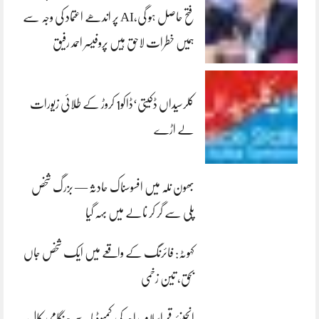
فتح حاصل ہو گی،AI پر اندھے اعتماد کی وجہ سے
ہمیں خطرات لاحق ہیں پروفیسر احمد رفیق
کلرسیداں ڈکیتی‘ڈاکو1 کروڑ کے طلائی زیورات
لے اڑے
بھون نلہ میں افسوسناک حادثہ — بزرگ شخص
پلی سے گر کر نالے میں بہہ گیا
کہوٹہ: فائرنگ کے واقعے میں ایک شخص جاں
بحق، تین زخمی
انجینئر قمراسلام راجہ کی کمبوڈیا سے ہنگامی کال