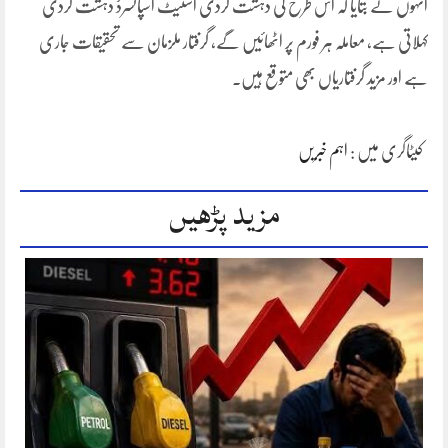
انہوں نے بتایا کہ اس طرح کی دہشت گردی اسٹیٹ اسپانسرڈ دہشت گردی
کہلاتی ہے، معاملہ ہر فورم پر اٹھائیں گے، گرفتار ملزمان سے تحقیقات جاری
ہے اور مزید گرفتاریاں بھی متوقع ہیں۔
کیٹاگری میں :
اہم خبریں
مزید پڑھیں