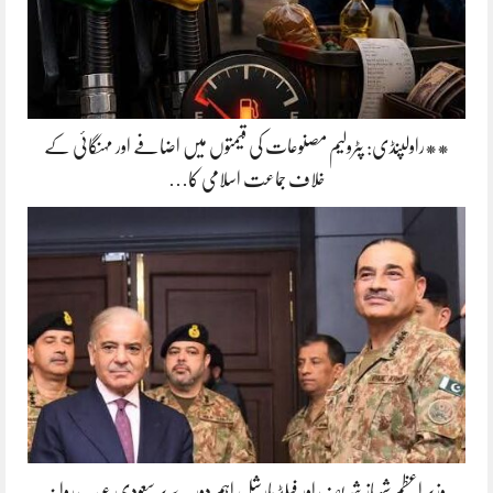
**راولپنڈی: پٹرولیم مصنوعات کی قیمتوں میں اضافے اور مہنگائی کے
خلاف جماعت اسلامی کا…
وزیر اعظم شہباز شریف اور فیلڈ مارشل اہم دورے پر سعودی عرب روانہ