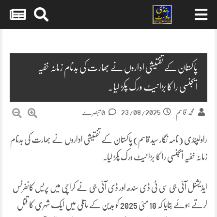
Skip
to
content
پاکستان کے تفتیشی اداروں نے بھارت کی بدنام زمانہ خفیہ
ایجنسی را کا بڑا نیٹ ورک پکڑ لیا۔
23/08/2025
محمد قاسم
0 تبصرے
راولپنڈی (نامہ نگار سید قاسم) پاکستان کے تفتیشی اداروں نے بھارت کی بدنام
زمانہ خفیہ ایجنسی را کا بڑا نیٹ ورک پکڑ لیا۔
ایڈیشنل آئی جی سی ٹی ڈی سندھ اور ڈی آئی جی نے کراچی میں پریس کانفرنس
کرتے ہوئے بتایا کہ 18 مئی 2025 کو بدین کے ماتلی میں ایک شہری کا قتل