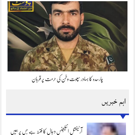
چارسدہ کا بہادر سپوت وطن کی حرمت پر قربان
اہم خبریں
آرٹیفشل انٹلیجنس دجال کا فتنہ ہے جس پر ہمیں