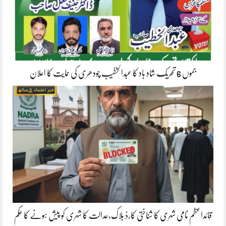
جموں 6 تحریک شاد باد کا عبدالخطیب چودھری کی حمایت کا اعلان
قائداعظم نامی شہری کا شناختی کارڈ بلاک،عدالت کا شہری کو پیش ہونے کا حکم