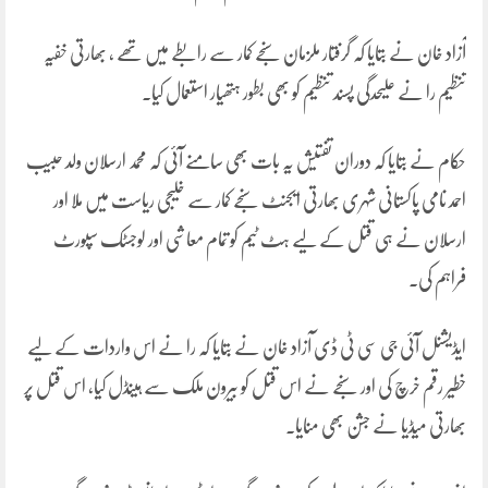
آزاد خان نے بتایا کہ گرفتار ملزمان سنجے کمار سے رابطے میں تھے ، بھارتی خفیہ
تنظیم را نے علیحدگی پسند تنظیم کو بھی بطور ہتھیار استعمال کیا۔
حکام نے بتایا کہ دوران تفتیش یہ بات بھی سامنے آئی کہ محمد ارسلان ولد حبیب
احمد نامی پاکستانی شہری بھارتی ایجنٹ سنجے کمار سے خلیجی ریاست میں ملا اور
ارسلان نے ہی قتل کے لیے ہٹ ٹیم کو تمام معاشی اور لوجسٹک سپورٹ
فراہم کی۔
ایڈیشنل آئی جی سی ٹی ڈی آزاد خان نے بتایا کہ را نے اس واردات کے لیے
خطیر رقم خرچ کی اور سنجے نے اس قتل کو بیرون ملک سے ہینڈل کیا، اس قتل پر
بھارتی میڈیا نے جشن بھی منایا۔