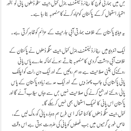
جس میں بھارتی فوج کا ریٹائرڈ لیفٹننٹ جنرل کنول جیت سنگھ ڈھلوں پانی کو بطور
ہتھیار استعمال کرکے پاکستان کو تباہ کرنےکا منصوبہ بتا رہا ہے۔
یہ ویڈیو پاکستان کے خلاف بھارتی آبی جارحیت کے عزائم کو ظاہر کرتی ہے۔
ایک انٹرویو میں ریٹائرڈ لیفٹننٹ جنرل کنول جیت سنگھ ڈھلوں نے پاکستان کے
خلاف آبی دہشت گردی کا منصوبہ بتاتے ہوئے کہا کہ ہمارے پاس پانی
روکنےکی جتنی صلاحیت ہے وہ ہم روکیں گے اور ایک دن رات کو اچانک
پانی پاکستان کی جانب چھوڑ دیں گے اور ایک حد سے زیادہ پاکستان کے پاس
پانی روکنے اور جمع کرنے کی صلاحیت نہیں جس سے وہاں سیلاب آئے گا اور
پاکستان اس پانی کا ٹھیک استعمال بھی نہیں کرسکے گا۔
کنول جیت سنگھ ڈھلوں کا کہنا تھا کہ اسی طرح ہم دوبارہ پانی کو روک لیں گے،
خاص طور پر گرمیوں میں جب فصلوں کو پانی کی ضرورت ہوتی ہے اس وقت