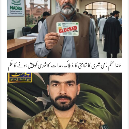
قائداعظم نامی شہری کا شناختی کارڈ بلاک،عدالت کا شہری کو پیش ہونے کا حکم