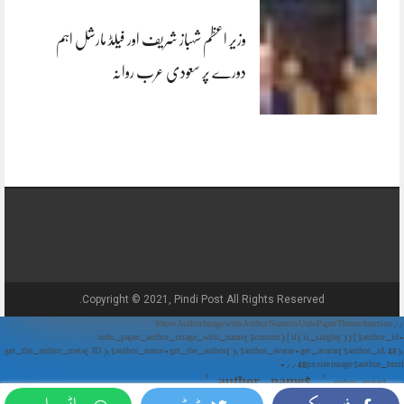
وزیر اعظم شہباز شریف اور فیلڈ مارشل اہم
دورے پر سعودی عرب روانہ
Copyright © 2021, Pindi Post All Rights Reserved.
// Show Author Image with Author Name in UrduPaper Theme function
urdu_paper_author_image_with_name($content) { if (is_single()) { $author_id =
get_the_author_meta('ID'); $author_name = get_the_author(); $author_avatar = get_avatar($author_id, 48);
// 48px size image $author_html = '
' . $author_name . '
' . $author_avatar . '