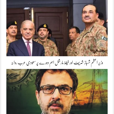
وزیر اعظم شہباز شریف اور فیلڈ مارشل اہم دورے پر سعودی عرب روانہ