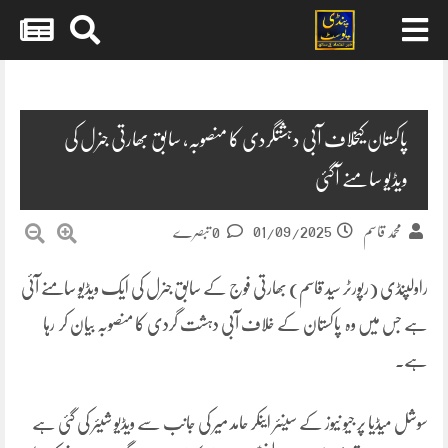
Skip
to
content
پاکستان کیخلاف آبی دہشتگردی کا منصوبہ، سابق بھارتی جنرل کی
ویڈیو سامنے آگئی
01/09/2025
محمد قاسم
0 تبصرے
راولپنڈی (رپورٹر سید قاسم) بھارتی فوج کے سابق جنرل کی ایک ویڈیو سامنے آئی
ہے جس میں وہ پاکستان کے خلاف آبی دہشت گردی کا منصوبہ بیان کر رہا
ہے۔
سوشل میڈیا پر جیو نیوز کے سینئر اینکر حامد میر کی جانب سے ویڈیو شیئر کی گئی ہے