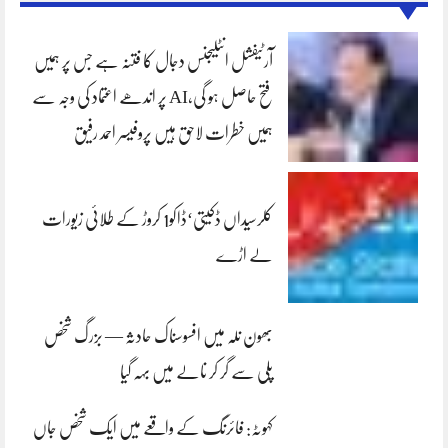
آرٹیفشل انٹلیجنس دجال کا فتنہ ہے جس پر ہمیں
فتح حاصل ہو گی،AI پر اندھے اعتماد کی وجہ سے
ہمیں خطرات لاحق ہیں پروفیسر احمد رفیق
کلرسیداں ڈکیتی‘ڈاکو1 کروڑ کے طلائی زیورات
لے اڑے
بھون نلہ میں افسوسناک حادثہ — بزرگ شخص
پلی سے گر کر نالے میں بہہ گیا
کہوٹہ: فائرنگ کے واقعے میں ایک شخص جاں