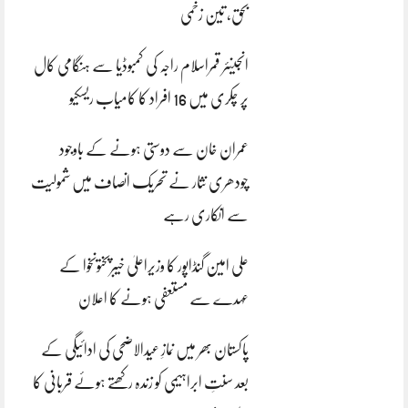
بحق، تین زخمی
انجینئر قمراسلام راجہ کی کمبوڈیا سے ہنگامی کال
پر چکری میں 16 افراد کا کامیاب ریسکیو
عمران خان سے دوستی ہونے کے باوجود
چودھری نثار نے تحریک انصاف میں شمولیت
سے انکاری رہے
علی امین گنڈاپور کا وزیراعلیٰ خیبرپختونخوا کے
عہدے سے مستعفی ہونے کا اعلان
پاکستان بھر میں نمازِ عیدالاضحی کی ادائیگی کے
بعد سنتِ ابراہیمی کو زندہ رکھتے ہوئے قربانی کا