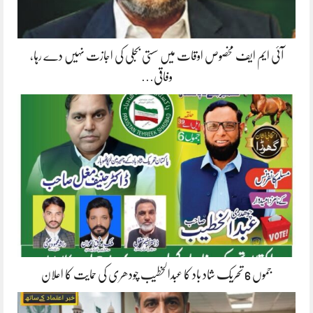
آئی ایم ایف مخصوص اوقات میں سستی بجلی کی اجازت نہیں دے رہا،
وفاقی…
جموں 6 تحریک شاد باد کا عبدالخطیب چودھری کی حمایت کا اعلان