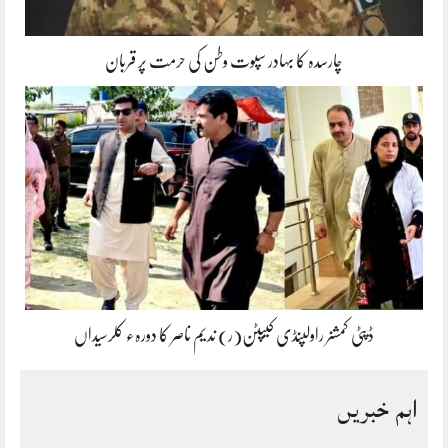
چارسدہ کا بہادر سپوت وطن کی حرمت پر قربان
ڈپٹی کمشنر راولپنڈی کیپٹن(ر) ندیم ناصر کا دورہء کلرسیداں
اہم خبریں