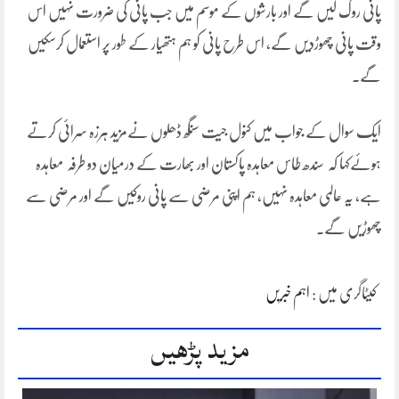
پانی روک لیں گے اور بارشوں کے موسم میں جب پانی کی ضرورت نہیں اس
وقت پانی چھوڑدیں گے، اس طرح پانی کو ہم ہتھیار کے طور پر استعمال کرسکیں
گے۔
ایک سوال کے جواب میں کنول جیت سنگھ ڈھلوں نےمزید ہرزہ سرائی کرتے
ہوئےکہا کہ سندھ طاس معاہدہ پاکستان اور بھارت کے درمیان دو طرفہ معاہدہ
ہے، یہ عالمی معاہدہ نہیں، ہم اپنی مرضی سے پانی روکیں گے اور مرضی سے
چھوڑیں گے۔
کیٹاگری میں :
اہم خبریں
مزید پڑھیں