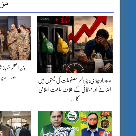
مزی
وزیر اعظم شہباز 
دورے پر 
**راولپنڈی: پٹرولیم مصنوعات کی قیمتوں میں
اضافے اور مہنگائی کے خلاف جماعت اسلامی
کا…