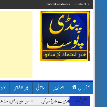
Skip
Submit local news
Contact Us
to
content
صفحہ اول
اہم خبریں
علاقائی
بین الاقوامی
کالمز
اہم خبریں
مون سون بارشیں، لینڈ سلائیڈنگ اور ک