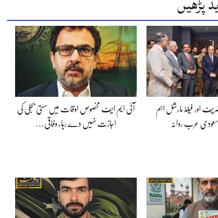
د پڑھیں
شریف اور فیلڈ مارشل اہم
آئی ایم ایف مخصوص اوقات میں سستی بجلی کی
سعودی عرب روانہ
اجازت نہیں دے رہا، وفاقی…