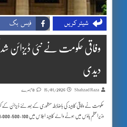
شیئر کریں
فیس بک
وفاقی حکومت نے نئی ڈیزائن شدہ
دیدی
15/01/2026
Shahzad Raza
0 تبصرے
حکومت نے وفاقی کابینہ کی باضابطہ منظوری کے بعد نئے ڈیزائن کے کرن
وزیراعظم ہاؤس میں ہونے والے
کابینہ اجلاس میں 100، 500، 1,000 اور 5,000 روپے کے نئے بینک نوٹس متعارف کرانے کی منظوری دی گئی۔