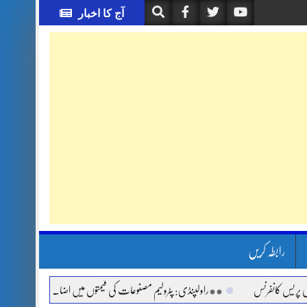
آج کا اخبار
رابطہ کریں
نفرنس
**راولپنڈی: پٹرولیم مصنوعات کی قیمتوں میں اضافے اور مہنگائی کے خلاف جم