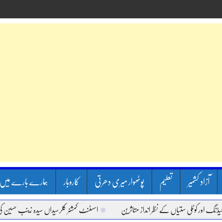
آزاد کشمیر
تعلیم
پوٹھوار میری دھرتی
کاروبار
ہمارے بارے میں
وٹلی ستیاں کے نظر انداز متاثرین
اسسٹنٹ کمشنر کلرسیداں سیدہ زینب حسین کی پریس کا