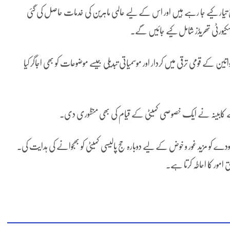
ابق تیار کیے جا رہے ہیں اور اس کے لیے عالمی ماہرین کی خدمات حاصل کی گئی
سکیورٹی تھریڈز شامل کیے جائیں گے۔
اتین کے قومی ترقی میں کردار اور موسمیاتی تبدیلی جیسے موضوعات کو بھی اجاگر کیا
کے لیے کابینہ نے ایک خصوصی کمیٹی کے قیام کی بھی منظوری دی۔
کابینہ نے نجی حج پالیسی 2027ء تا 2030ء کے مسودے کو مزید غور و خوض کے لیے دوبارہ حج پالیسی کمیٹی کو بھجوانے کی ہدایت کی۔
ق امور کا احاطہ کرتا ہے۔