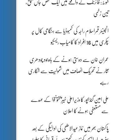
کہوٹہ: فائرنگ کے واقعے میں ایک شخص جاں بحق،
تین زخمی
انجینئر قمراسلام راجہ کی کمبوڈیا سے ہنگامی کال پر
چکری میں 16 افراد کا کامیاب ریسکیو
عمران خان سے دوستی ہونے کے باوجود چودھری
نثار نے تحریک انصاف میں شمولیت سے انکاری
رہے
علی امین گنڈاپور کا وزیراعلیٰ خیبرپختونخوا کے عہدے
سے مستعفی ہونے کا اعلان
پاکستان بھر میں نمازِ عیدالاضحی کی ادائیگی کے بعد
سنتِ ابراہیمی کو زندہ رکھتے ہوئے قربانی کا سلسلہ