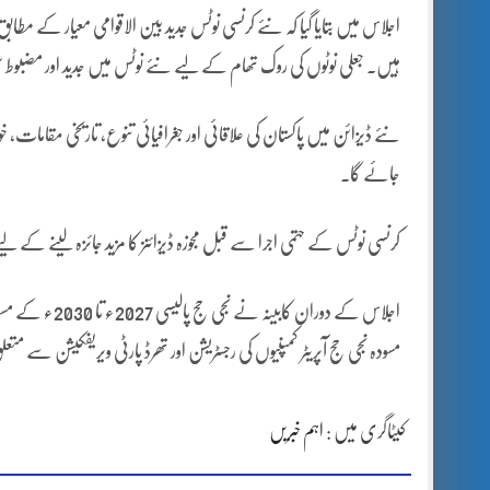
اجلاس میں بتایا گیا کہ نئے کرنسی نوٹس جدید بین الاقوامی معیار کے مط
ہیں۔ جعلی نوٹوں کی روک تھام کے لیے نئے نوٹس میں جدید اور مضبوط 
نئے ڈیزائن میں پاکستان کی علاقائی اور جغرافیائی تنوع، تاریخی مقامات، خو
جائے گا۔
کرنسی نوٹس کے حتمی اجرا سے قبل مجوزہ ڈیزائنز کا مزید جائزہ لینے 
اجلاس کے دوران 
مسودہ نجی حج آپریٹر کمپنیوں کی رجسٹریشن اور تھرڈ پارٹی ویریفکیشن سے متعل
کیٹاگری میں :
اہم خبریں