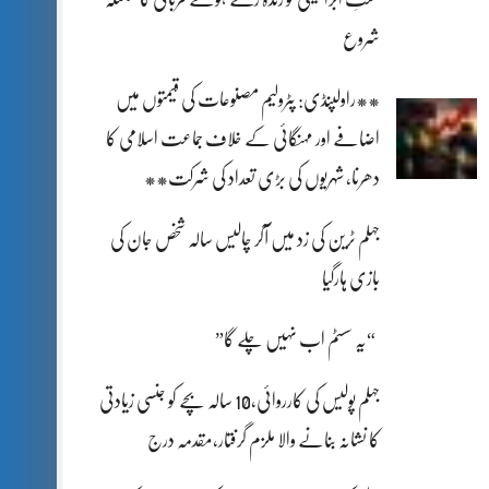
شروع
**راولپنڈی: پٹرولیم مصنوعات کی قیمتوں میں
اضافے اور مہنگائی کے خلاف جماعت اسلامی کا
دھرنا، شہریوں کی بڑی تعداد کی شرکت**
جہلم ٹرین کی زد میں آکر چالیس سالہ شخص جان کی
بازی ہارگیا
“یہ سسٹم اب نہیں چلے گا”
جہلم پولیس کی کارروائی،10 سالہ بچے کو جنسی زیادتی
کا نشانہ بنانے والا ملزم گرفتار،مقدمہ درج