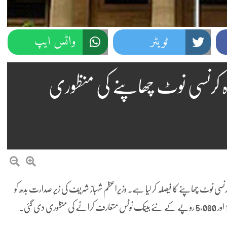
ٹویٹر
واٹس ایپ
 کرنسی نوٹ چھاپنے کی منظوری
سی نوٹ چھاپنے کا فیصلہ کر لیا ہے۔ وزیراعظم شہباز شریف کی زیر صدارت بدھ کو