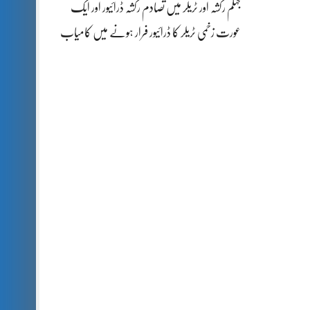
جہلم رکشہ اور ٹریلر میں تصادم رکشہ ڈرائیور اور ایک
عورت زخمی ٹریلر کا ڈرائیور فرار ہونے میں کامیاب