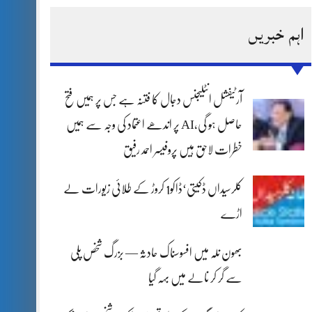
اہم خبریں
آرٹیفشل انٹلیجنس دجال کا فتنہ ہے جس پر ہمیں فتح
حاصل ہو گی،AI پر اندھے اعتماد کی وجہ سے ہمیں
خطرات لاحق ہیں پروفیسر احمد رفیق
کلرسیداں ڈکیتی‘ڈاکو1 کروڑ کے طلائی زیورات لے
اڑے
بھون نلہ میں افسوسناک حادثہ — بزرگ شخص پلی
سے گر کر نالے میں بہہ گیا