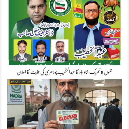
جموں 6 تحریک شاد باد کا عبدالخطیب چودھری کی حمایت کا اعلان