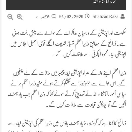
گے،رانا ثناء اللہ
04/02/2026
Shahzad Raza
0 تبصرے
حکومت اور اپوزیشن کے درمیان مذاکرات کے حوالے سے پیش رفت ہوئی
ہے۔ذرائع کے مطابق وزیرِ اعظم شہباز شریف اگلے قومی اسمبلی اجلاس میں
اپوزیشن لیڈر محمود اچکزئی سے ملاقات کریں گے۔
وزیرِ اعظم اپنے وفد کے ہمراہ اپوزیشن لیڈر چیمبر میں ملاقات کے لیے پہنچیں
گے۔اس حوالے سے ’جیو نیوز‘ سے گفتگو کرتے ہوئے مشیرِ وزیرِ اعظم برائے
سیاسی اُمور رانا ثناء اللّٰہ نے تصدیق کرتے ہوئے کہا کہ وزیرِ اعظم جب پارلیمنٹ
آئیں گے تو اپوزیشن قیادت سے ملاقات کریں گے۔
ذرائع کا کہنا ہے کہ گزشتہ روز پارلیمنٹ ہاؤس میں وزیرِ اعظم کی اپوزیشن لیڈر سے