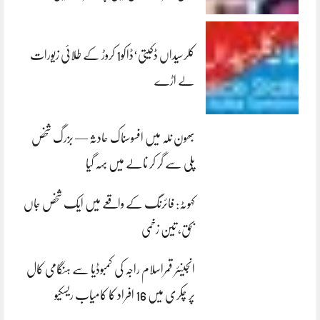
کلرسیداں ڈکیتی‘ڈاکو1 کروڑ کے طلائی زیورات
لے اڑے
بھون نلہ میں افسوسناک حادثہ — بزرگ شخص
پلی سے گر کر نالے میں بہہ گیا
کہوٹہ: فائرنگ کے واقعے میں ایک شخص جاں
بحق، تین زخمی
انجینئر قمراسلام راجہ کی کمبوڈیا سے ہنگامی کال
پر چکری میں 16 افراد کا کامیاب ریسکیو