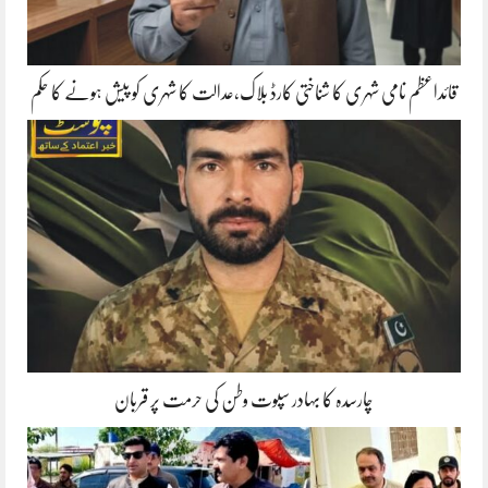
قائداعظم نامی شہری کا شناختی کارڈ بلاک،عدالت کا شہری کو پیش ہونے کا حکم
چارسدہ کا بہادر سپوت وطن کی حرمت پر قربان