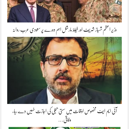
وزیر اعظم شہباز شریف اور فیلڈ مارشل اہم دورے پر سعودی عرب روانہ
آئی ایم ایف مخصوص اوقات میں سستی بجلی کی اجازت نہیں دے رہا،
وفاقی…