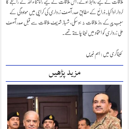
ملاقات کے لیے روابط ہوئے، اس ملاقات کے لیے رانا ثناء اللّٰہ نے رابطے کا
کردار ادا کیا۔ذرائع کے مطابق صدر آصف زرداری کی کراچی میں موجودگی کے
سبب پیر کے روز ملاقات نہ ہو سکی، شہباز شریف ملاقات سے قبل صدر آصف
علی زرداری کو اعتماد میں لینا چاہتے تھے۔
کیٹاگری میں :
اہم خبریں
مزید پڑھیں