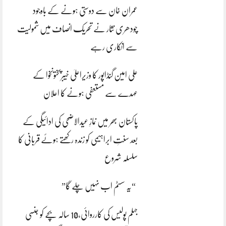
عمران خان سے دوستی ہونے کے باوجود
چودھری نثار نے تحریک انصاف میں شمولیت
سے انکاری رہے
علی امین گنڈاپور کا وزیراعلیٰ خیبرپختونخوا کے
عہدے سے مستعفی ہونے کا اعلان
پاکستان بھر میں نمازِ عیدالاضحی کی ادائیگی کے
بعد سنتِ ابراہیمی کو زندہ رکھتے ہوئے قربانی کا
سلسلہ شروع
“یہ سسٹم اب نہیں چلے گا”
جہلم پولیس کی کارروائی،10 سالہ بچے کو جنسی