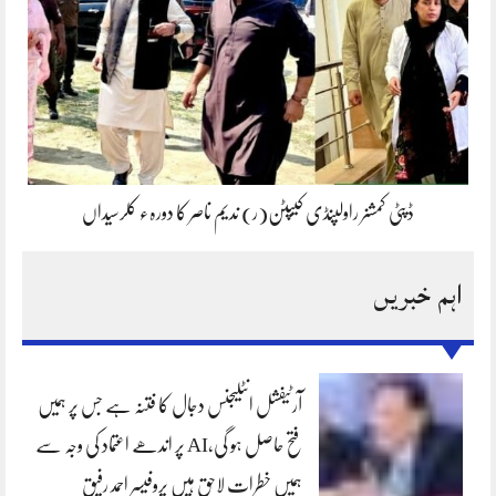
ڈپٹی کمشنر راولپنڈی کیپٹن(ر) ندیم ناصر کا دورہء کلرسیداں
اہم خبریں
آرٹیفشل انٹلیجنس دجال کا فتنہ ہے جس پر ہمیں
فتح حاصل ہو گی،AI پر اندھے اعتماد کی وجہ سے
ہمیں خطرات لاحق ہیں پروفیسر احمد رفیق