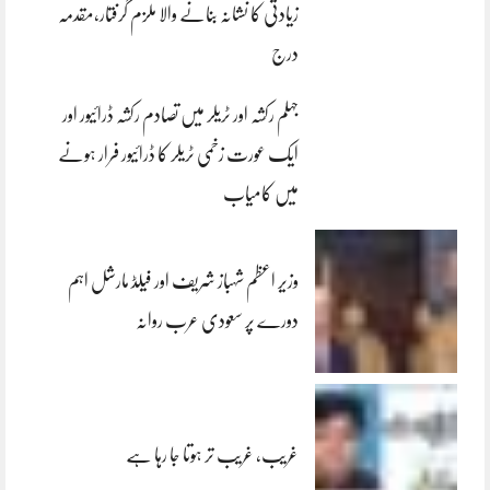
زیادتی کا نشانہ بنانے والا ملزم گرفتار،مقدمہ
درج
جہلم رکشہ اور ٹریلر میں تصادم رکشہ ڈرائیور اور
ایک عورت زخمی ٹریلر کا ڈرائیور فرار ہونے
میں کامیاب
وزیر اعظم شہباز شریف اور فیلڈ مارشل اہم
دورے پر سعودی عرب روانہ
غریب، غریب تر ہوتا جا رہا ہے