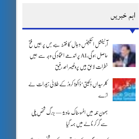
اہم خبریں
آرٹیفشل انٹلیجنس دجال کا فتنہ ہے جس پر ہمیں فتح
حاصل ہو گی،AI پر اندھے اعتماد کی وجہ سے ہمیں
خطرات لاحق ہیں پروفیسر احمد رفیق
کلرسیداں ڈکیتی‘ڈاکو1 کروڑ کے طلائی زیورات لے
اڑے
بھون نلہ میں افسوسناک حادثہ — بزرگ شخص پلی
سے گر کر نالے میں بہہ گیا