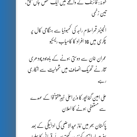
کہوٹہ: فائرنگ کے واقعے میں ایک شخص جاں بحق،
تین زخمی
انجینئر قمراسلام راجہ کی کمبوڈیا سے ہنگامی کال پر
چکری میں 16 افراد کا کامیاب ریسکیو
عمران خان سے دوستی ہونے کے باوجود چودھری
نثار نے تحریک انصاف میں شمولیت سے انکاری
رہے
علی امین گنڈاپور کا وزیراعلیٰ خیبرپختونخوا کے عہدے
سے مستعفی ہونے کا اعلان
پاکستان بھر میں نمازِ عیدالاضحی کی ادائیگی کے بعد
سنتِ ابراہیمی کو زندہ رکھتے ہوئے قربانی کا سلسلہ