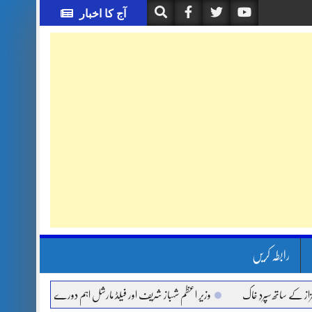
آج کا اخبار
رابطہ کریں
ساتھ سپردِ خاک
وزیر اعظم شہباز شریف اور فیلڈ مارشل اہم دورے پر سعودی عرب روانہ