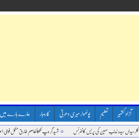
آزاد کشمیر
تعلیم
پوٹھوار میری دھرتی
کاروبار
ہمارے بارے میں
داں سیدہ زینب حسین کی پریس کانفرنس
شہید گر وپ کیپٹنعاصم طارق مکمل فوجی اعزاز کے 