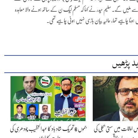
سے ملیں گے۔ سلیم حیدر نے کہا کہ مسلم لیگ ن کے ساتھ ہونے والا معاہدہ
 ہونا چاہیے تھا، حالیہ بیان بازی نہیں ہونی چاہیے تھی۔
د پڑھیں
 اوقات میں سستی بجلی کی
جموں 6 تحریک شاد باد کا عبدالخطیب چودھری کی
 دے رہا، وفاقی…
حمایت کا اعلان