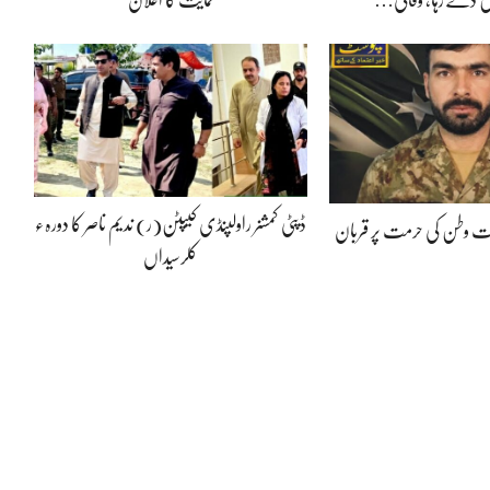
ڈپٹی کمشنر راولپنڈی کیپٹن(ر) ندیم ناصر کا دورہء
پوت وطن کی حرمت پر قربان
کلرسیداں