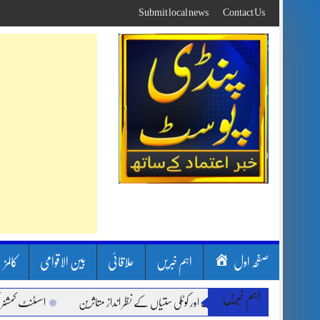
Skip
Submit local news
Contact Us
to
content
صفحہ اول
اہم خبریں
علاقائی
بین الاقوامی
کالمز
اہم خبریں
سون بارشیں، لینڈ سلائیڈنگ اور کوٹلی ستیاں کے نظر انداز متاثرین
اسسٹنٹ کمشنر کلرسی