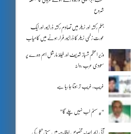
شروع
جہلم رکشہ اور ٹریلر میں تصادم رکشہ ڈرائیور اور ایک
عورت زخمی ٹریلر کا ڈرائیور فرار ہونے میں کامیاب
وزیر اعظم شہباز شریف اور فیلڈ مارشل اہم دورے پر
سعودی عرب روانہ
غریب، غریب تر ہوتا جا رہا ہے
“یہ سسٹم اب نہیں چلے گا”
آئی ایم ایف مخصوص اوقات میں سستی بجلی کی