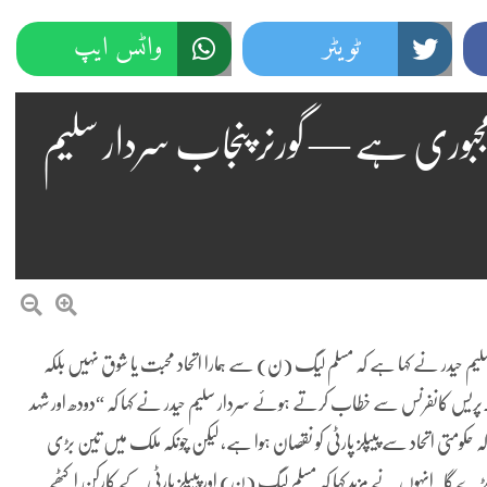
ٹویٹر
واٹس ایپ
بوری ہے — گورنر پنجاب سردار سلیم
ر سلیم حیدر نے کہا ہے کہ مسلم لیگ (ن) سے ہمارا اتحاد محبت یا شوق نہیں بلکہ
۔پریس کانفرنس سے خطاب کرتے ہوئے سردار سلیم حیدر نے کہا کہ “دودھ اور شہد
کہ حکومتی اتحاد سے پیپلز پارٹی کو نقصان ہوا ہے، لیکن چونکہ ملک میں تین بڑی
 پڑے گا۔انہوں نے مزید کہا کہ مسلم لیگ (ن) اور پیپلز پارٹی کے کارکن اکٹھے