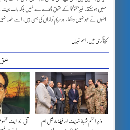
نہیں ہو سکتے۔ خیبر پختونخوا کے حقوق ڈنڈے سے نہیں بلکہ بات چیت 
انہوں نے خود نہیں دیکھا، اور مریم نواز ان کی بہن ہیں، اسے غصہ نہیں
کیٹاگری میں :
اہم خبریں
مزی
وزیر اعظم شہباز شریف اور فیلڈ مارشل اہم
آئی ایم ایف مخصوص
دورے پر سعودی عرب روانہ
اجازت نہیں