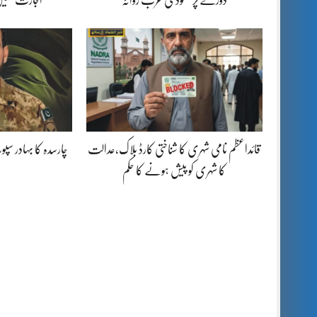
قائداعظم نامی شہری کا شناختی کارڈ بلاک،عدالت
چارسدہ کا بہادر س
کا شہری کو پیش ہونے کا حکم