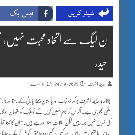
شیئر کریں
فیس بک
ن لیگ سے اتحاد محبت نہیں، مج
حیدر
24/10/2025
حذیفہ اشرف
0 تبصرے
پشاور (حذیفہ اشرف) گورنر پنجاب اور پاکستان پیپلز پارٹی کے رہنما سردا
ملکی مجبوری ہے۔ اگر مل کر کام نہیں کریں گے تو ملک کو نقصان ہوگا
کی نہریں نہیں بہہ رہیں لیکن حالات بہتر ہو رہے ہیں۔” ان کا کہنا تھا 
سیاسی جماعتیں ہیں، اس لیے کسی نہ کسی دو جماعتوں کو مل کر ملک چلانا