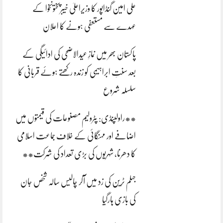
علی امین گنڈاپور کا وزیراعلیٰ خیبرپختونخوا کے
عہدے سے مستعفی ہونے کا اعلان
پاکستان بھر میں نمازِ عیدالاضحی کی ادائیگی کے
بعد سنتِ ابراہیمی کو زندہ رکھتے ہوئے قربانی کا
سلسلہ شروع
**راولپنڈی: پٹرولیم مصنوعات کی قیمتوں میں
اضافے اور مہنگائی کے خلاف جماعت اسلامی
کا دھرنا، شہریوں کی بڑی تعداد کی شرکت**
جہلم ٹرین کی زد میں آکر چالیس سالہ شخص جان
کی بازی ہارگیا