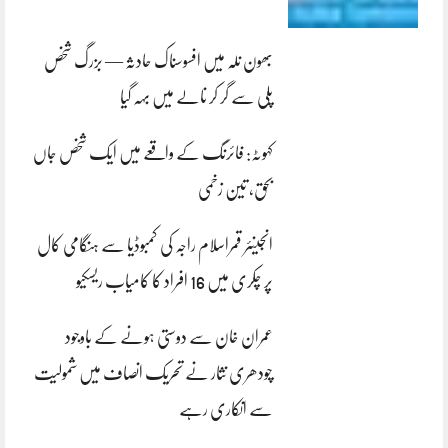
بھون نلہ میں افسوسناک حادثہ — بزرگ شخص
پلی سے گر کر نالے میں بہہ گیا
کہوٹہ: فائرنگ کے واقعے میں ایک شخص جاں
بحق، تین زخمی
انجینئر قمراسلام راجہ کی کمبوڈیا سے ہنگامی کال
پر چکری میں 16 افراد کا کامیاب ریسکیو
عمران خان سے دوستی ہونے کے باوجود
چودھری نثار نے تحریک انصاف میں شمولیت
سے انکاری رہے