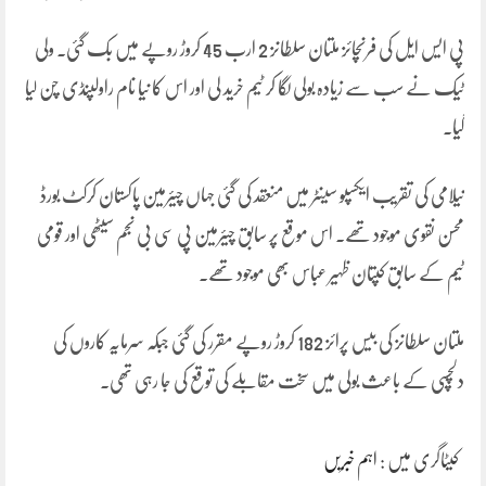
پی ایس ایل کی فرنچائز ملتان سلطانز 2 ارب 45 کروڑ روپے میں بک گئی۔ ولی
ٹیک نے سب سے زیادہ بولی لگا کر ٹیم خرید لی اور اس کا نیا نام راولپنڈی چن لیا
گیا۔
نیلامی کی تقریب ایکسپو سینٹر میں منعقد کی گئی جہاں چیئرمین پاکستان کرکٹ بورڈ
محسن نقوی موجود تھے۔ اس موقع پر سابق چیئرمین پی سی بی نجم سیٹھی اور قومی
ٹیم کے سابق کپتان ظہیر عباس بھی موجود تھے۔
ملتان سلطانز کی بیس پرائز 182 کروڑ روپے مقرر کی گئی جبکہ سرمایہ کاروں کی
دلچسپی کے باعث بولی میں سخت مقابلے کی توقع کی جا رہی تھی۔
کیٹاگری میں :
اہم خبریں