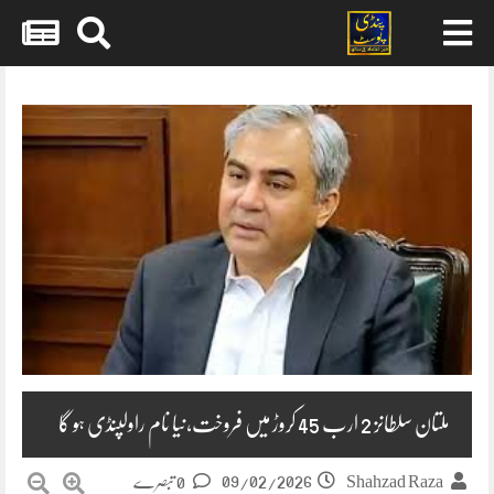
Skip
to
content
ملتان سلطانز 2 ارب 45 کروڑ میں فروخت،نیا نام راولپنڈی ہو گا
09/02/2026
Shahzad Raza
0 تبصرے