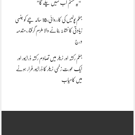
“یہ سسٹم اب نہیں چلے گا”
جہلم پولیس کی کارروائی،10 سالہ بچے کو جنسی
زیادتی کا نشانہ بنانے والا ملزم گرفتار،مقدمہ
درج
جہلم رکشہ اور ٹریلر میں تصادم رکشہ ڈرائیور اور
ایک عورت زخمی ٹریلر کا ڈرائیور فرار ہونے
میں کامیاب