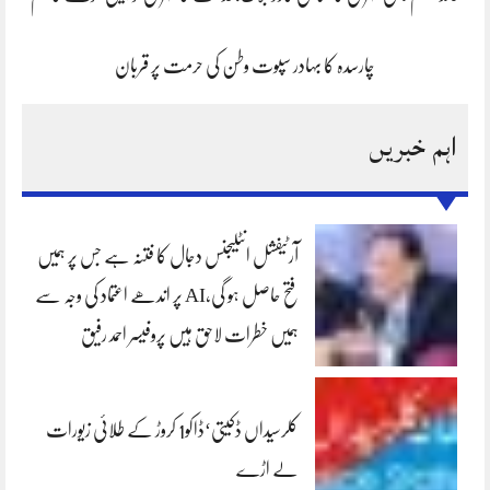
چارسدہ کا بہادر سپوت وطن کی حرمت پر قربان
اہم خبریں
آرٹیفشل انٹلیجنس دجال کا فتنہ ہے جس پر ہمیں
فتح حاصل ہو گی،AI پر اندھے اعتماد کی وجہ سے
ہمیں خطرات لاحق ہیں پروفیسر احمد رفیق
کلرسیداں ڈکیتی‘ڈاکو1 کروڑ کے طلائی زیورات
لے اڑے