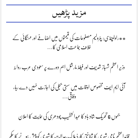
مزید پڑھیں
**راولپنڈی: پٹرولیم مصنوعات کی قیمتوں میں اضافے اور مہنگائی کے
خلاف جماعت اسلامی کا…
وزیر اعظم شہباز شریف اور فیلڈ مارشل اہم دورے پر سعودی عرب روانہ
آئی ایم ایف مخصوص اوقات میں سستی بجلی کی اجازت نہیں دے رہا،
وفاقی…
جموں 6 تحریک شاد باد کا عبدالخطیب چودھری کی حمایت کا اعلان
قائداعظم نامی شہری کا شناختی کارڈ بلاک،عدالت کا شہری کو پیش ہونے کا حکم