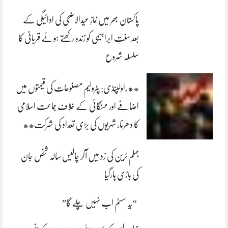
پاکستان بھر میں نمازِ عیدالاضحی کی ادائیگی کے
بعد سنتِ ابراہیمی کو زندہ رکھتے ہوئے قربانی کا
سلسلہ شروع
**راولپنڈی: پٹرولیم مصنوعات کی قیمتوں میں
اضافے اور مہنگائی کے خلاف جماعت اسلامی
کا دھرنا، شہریوں کی بڑی تعداد کی شرکت**
جہلم ٹرین کی زد میں آکر چالیس سالہ شخص جان
کی بازی ہارگیا
“یہ سسٹم اب نہیں چلے گا”