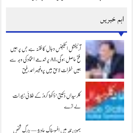
اہم خبریں
آرٹیفشل انٹلیجنس دجال کا فتنہ ہے جس پر ہمیں
فتح حاصل ہو گی،AI پر اندھے اعتماد کی وجہ سے
ہمیں خطرات لاحق ہیں پروفیسر احمد رفیق
کلرسیداں ڈکیتی‘ڈاکو1 کروڑ کے طلائی زیورات
لے اڑے
بھون نلہ میں افسوسناک حادثہ — بزرگ شخص