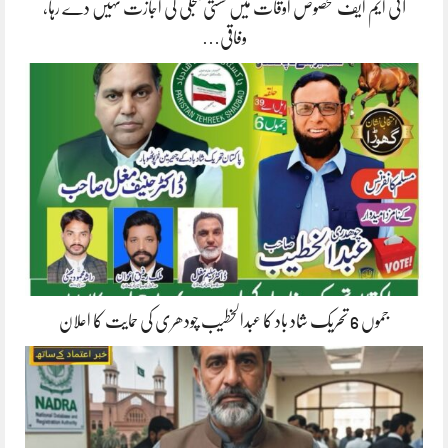
آئی ایم ایف مخصوص اوقات میں سستی بجلی کی اجازت نہیں دے رہا،
وفاقی…
جموں 6 تحریک شاد باد کا عبدالخطیب چودھری کی حمایت کا اعلان