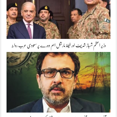
وزیر اعظم شہباز شریف اور فیلڈ مارشل اہم دورے پر سعودی عرب روانہ