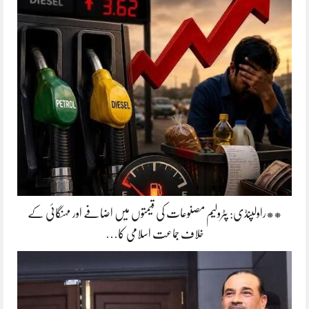
**راولپنڈی: پٹرولیم مصنوعات کی قیمتوں میں اضافے اور مہنگائی کے
خلاف جماعت اسلامی کا…