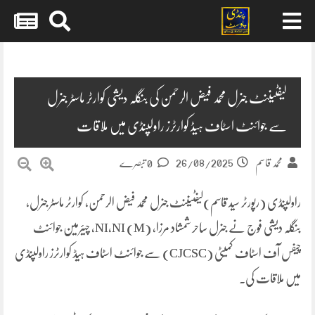
Skip
to
content
لیفٹیننٹ جنرل محمد فیض الرحمن کی بنگلہ دیشی کوارٹر ماسٹر جنرل
سے جوائنٹ اسٹاف ہیڈ کوارٹرز راولپنڈی میں ملاقات
26/08/2025
محمد قاسم
0 تبصرے
راولپنڈی (رپورٹر سید قاسم)لیفٹیننٹ جنرل محمد فیض الرحمن، کوارٹر ماسٹر جنرل،
بنگلہ دیشی فوج نے جنرل ساحر شمشاد مرزا، NI,NI (M)، چیئرمین جوائنٹ
چیفس آف اسٹاف کمیٹی (CJCSC) سے جوائنٹ اسٹاف ہیڈ کوارٹرز راولپنڈی
میں ملاقات کی۔