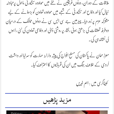
ملاقات کے دوران، دونوں فریقین نے خطے میں موجودہ سیکیورٹی ماحول پر تبادلہ
خیال کیا اور دفاع اور سیکیورٹی کے شعبے میں موجودہ تعاون کو بڑھانے کے لیے
مشترکہ عزم پر زور دیا۔ چیئرمین جے سی ایس سی نے دونوں ممالک کے درمیان
دوطرفہ تعلقات کی بڑھتی ہوئی رفتار پر روشنی ڈالی اور دفاعی تعاون کی نئی راہوں
کی نشاندہی کی۔
معزز مہمان نے پاکستان کی مسلح افواج کی پیشہ وارانہ مہارت کو سراہا اور دہشت
گردی کے خلاف جنگ میں ان کی قربانیوں کا اعتراف کیا۔
کیٹاگری میں :
اہم خبریں
مزید پڑھیں