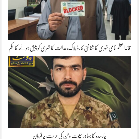
قائداعظم نامی شہری کا شناختی کارڈ بلاک،عدالت کا شہری کو پیش ہونے کا حکم
چارسدہ کا بہادر سپوت وطن کی حرمت پر قربان