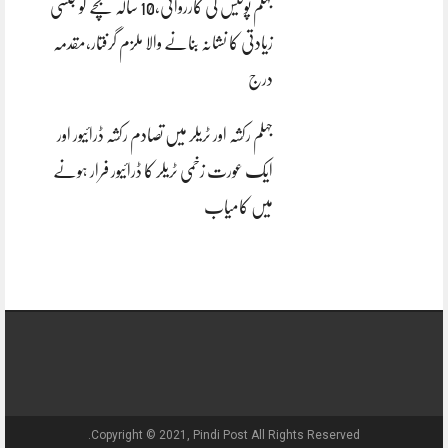
جہلم پولیس کی کارروائی،10 سالہ بچے کو جنسی
زیادتی کا نشانہ بنانے والا ملزم گرفتار،مقدمہ
درج
جہلم رکشہ اور ٹریلر میں تصادم رکشہ ڈرائیور اور
ایک عورت زخمی ٹریلر کا ڈرائیور فرار ہونے
میں کامیاب
Copyright © 2021, Pindi Post All Rights Reserved.