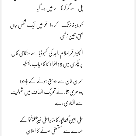
پلی سے گر کر نالے میں بہہ گیا
کہوٹہ: فائرنگ کے واقعے میں ایک شخص جاں
بحق، تین زخمی
انجینئر قمراسلام راجہ کی کمبوڈیا سے ہنگامی کال
پر چکری میں 16 افراد کا کامیاب ریسکیو
عمران خان سے دوستی ہونے کے باوجود
چودھری نثار نے تحریک انصاف میں شمولیت
سے انکاری رہے
علی امین گنڈاپور کا وزیراعلیٰ خیبرپختونخوا کے
عہدے سے مستعفی ہونے کا اعلان